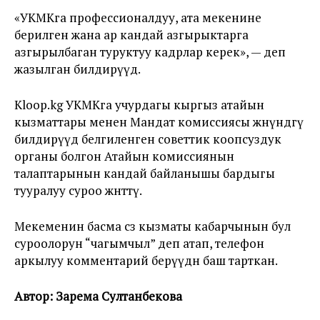
«УКМКга профессионалдуу, ата мекенине
берилген жана ар кандай азгырыктарга
азгырылбаган туруктуу кадрлар керек», — деп
жазылган билдирүүдө.
Kloop.kg УКМКга учурдагы кыргыз атайын
кызматтары менен Мандат комиссиясы жөнүндөгү
билдирүүдө белгиленген советтик коопсуздук
органы болгон Атайын комиссиянын
талаптарынын кандай байланышы бардыгы
тууралуу суроо жөнөттү.
Мекеменин басма сөз кызматы кабарчынын бул
суроолорун “чагымчыл” деп атап, телефон
аркылуу комментарий берүүдөн баш тарткан.
Автор: Зарема Султанбекова