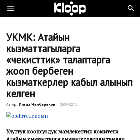
УКМК: Атайын
кызматтагыларга
«чекисттик» талаптарга
жооп бербеген
кызматкерлер кабыл алынып
келген
Автор:
Илгиз Чалбараков
-
05/04/2013
Улуттук коопсуздук мамлекеттик комитети
Атайын кызматтарга кызматкерлерди тандап