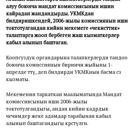
алуу боюнча мандат комиссиясынын ишин
кайрадан жандандырды. УКМКдан
билдиришкендей, 2006-жылы комиссиянын иши
токтотулгандан кийин мекемеге «чекисттик»
талаптарга жооп бербеген жаш кызматкерлер
кабыл алынып баштаган.
Коопсуздук органдарына талапкерлерди тандоо
боюнча комиссиянын биринчи жыйыны 1-
апрелде өттү, деп билдирди УКМКнын басма сөз
кызматы.
Мекеменин таркаткан маалыматында Мандат
комиссиясынын иши 2006-жылы
токтотулгандыгы, андан кийин кадрдык
чечимдер жеке адамдар тарабынан кабыл
алынып баштагандыгы көрсөтүлгөн.