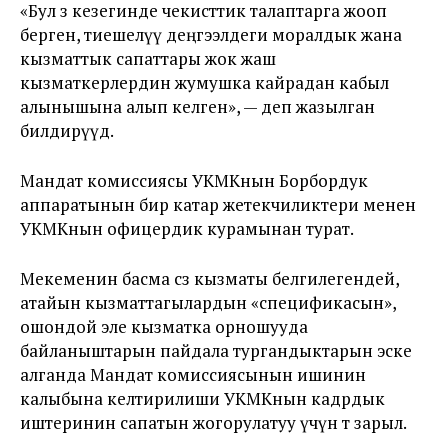
«Бул өз кезегинде чекисттик талаптарга жооп
берген, тиешелүү деңгээлдеги моралдык жана
кызматтык сапаттары жок жаш
кызматкерлердин жумушка кайрадан кабыл
алынышына алып келген», — деп жазылган
билдирүүдө.
Мандат комиссиясы УКМКнын Борбордук
аппаратынын бир катар жетекчиликтери менен
УКМКнын офицердик курамынан турат.
Мекеменин басма сөз кызматы белгилегендей,
атайын кызматтагылардын «спецификасын»,
ошондой эле кызматка орношууда
байланыштарын пайдала тургандыктарын эске
алганда Мандат комиссиясынын ишинин
калыбына келтирилиши УКМКнын кадрдык
иштеринин сапатын жогорулатуу үчүн өтө зарыл.