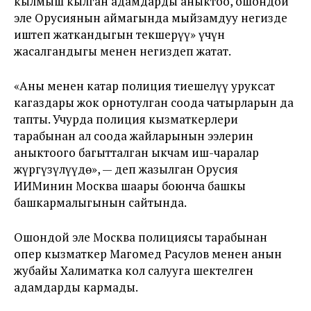
кылмыш кылган адамдарды аныктоо, ошондой
эле Орусиянын аймагында мыйзамдуу негизде
иштеп жаткандыгын текшерүү» үчүн
жасалгандыгы менен негиздеп жатат.
«Аны менен катар полиция тиешелүү уруксат
кагаздары жок орнотулган соода чатырларын да
тапты. Учурда полиция кызматкерлери
тарабынан ал соода жайларынын ээлерин
аныктоого багытталган ыкчам иш-чаралар
жүргүзүлүүдө», — деп жазылган Орусия
ИИМинин Москва шаары боюнча башкы
башкармалыгынын сайтында.
Ошондой эле Москва полициясы тарабынан
опер кызматкер Магомед Расулов менен анын
жубайы Халиматка кол салууга шектелген
адамдарды кармады.