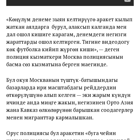
«Көңүлүм денеме зыян келтирүүгө аракет кылып
жаткан аялдарга бурул, алаксып калганда мен
дал ошол кишиге карагам, денемдеги негизги
жараттарды ошол келтирген. Тигине видеодогу
көк футболка кийип жүргөн киши», — деген
полиция кызматкери Москва полициясынын
басма сөз кызматына берген маегинде.
Бул окуя Москванын түштүк-батышындагы
базарларда ири масштабдагы рейддердин
өткөрүлүшүнө алып келген — эки жарым күндүн
ичинде анда миңге жакын, негизинен Орто Азия
жана Кавказ өлкөлөрүнөн барышкан соодагерлер
менен мигранттар кармалышкан.
Орус полициясы бул аракетин «буга чейин