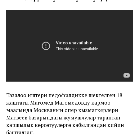
Тазалоо иштери педофилдикке шектелген 18
жаштагы Магомед Магомедовду кармоо
маалында Москванын опер кызматкерлери
Матвеев базарындагы жумушчулар тараптан
каршылык көрсөтүүлөргө кабылгандан кийин
башталган.