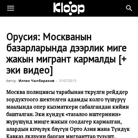
Орусия: Москванын
базарларында дээрлик миңге
жакын мигрант кармалды [+
эки видео]
Автор:
Илгиз Чалбараков
-
31/07/2013
Москва полициясы тарабынан өткөрүлгөн р
ейд
дер
зордуктоого шектелген адамды колго түшүрүү
маалында опер кызматкери сабалгандан кийин
башталган
.
Эки күндүк
«
тазалоо иштеринин
»
жүрүшүндө миңге жакын соодагер кармалган,
алардын көпчүлүк бөлүгүн Орто Азия жана Түндүк
Кавказ өлкөлөрүнөн барган мигранттар түзүшөт
.