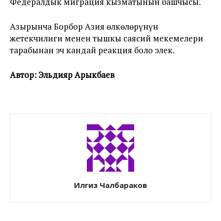
Федералдык миграция кызматынын башчысы.
Азырынча Борбор Азия өлкөлөрүнүн
жетекчилиги менен тышкы саясий мекемелери
тарабынан эч кандай реакция боло элек.
Автор: Эльдияр Арыкбаев
Илгиз Чалбараков