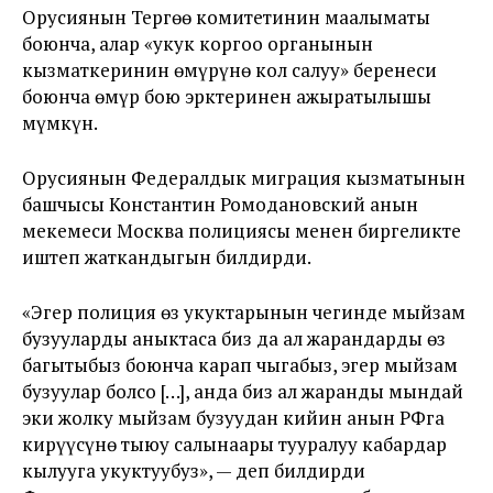
Орусиянын Тергөө комитетинин маалыматы
боюнча, алар «укук коргоо органынын
кызматкеринин өмүрүнө кол салуу» беренеси
боюнча өмүр бою эрктеринен ажыратылышы
мүмкүн.
Орусиянын Федералдык миграция кызматынын
башчысы Константин Ромодановский анын
мекемеси Москва полициясы менен биргеликте
иштеп жаткандыгын билдирди.
«Эгер полиция өз укуктарынын чегинде мыйзам
бузууларды аныктаса биз да ал жарандарды өз
багытыбыз боюнча карап чыгабыз, эгер мыйзам
бузуулар болсо […], анда биз ал жаранды мындай
эки жолку мыйзам бузуудан кийин анын РФга
кирүүсүнө тыюу салынаары тууралуу кабардар
кылууга укуктуубуз», — деп билдирди