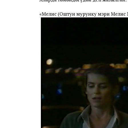
«Мелис (Оштун мурунку мэри Мелис М