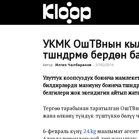
Клооп
кыргызча
УКМК ОшТВнын кыл
түшүндүрмө берүүдөн 
|
Автор:
Илгиз Чалбараков
-
07/02/2014
Улуттук коопсуздук боюнча мамлек
билдирүүлөрдүн мазмуну боюнча түшүнд
Кыргызстан
белгилери жок экендигин айтып жат
Тергөө тарабынан таратылган ОшТВн
жаңылыктары
жана өлкөнү түндүк-түштүккө бөлүү 
6-февраль күнү
24.kg
маалымат агентт
Аларда төмөндөгүдөй деп жазылган: