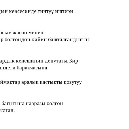
лдын кеңсесинде тинтүү иштери
басым жасоо менен
лар болгондон кийин башталгандыгын
ардык кеңешинин депутаты. Бир
индеги баракчасына.
аймактар аралык кастыкты козутуу
 багытына нааразы болгон
ылган.