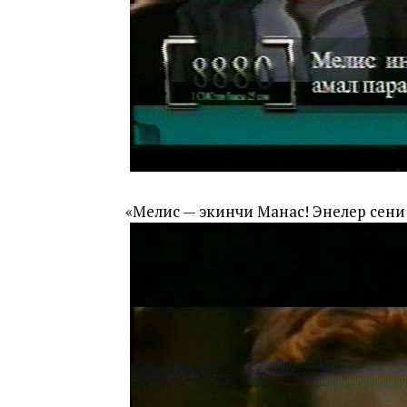
«Мелис — экинчи Манас! Энелер сени 