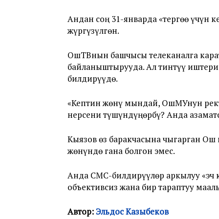
Андан соң 31-январда «тергөө үчүн 
жүргүзүлгөн.
ОшТВнын башчысы телеканалга карат
байланыштырууда. Ал тинтүү иштери
билдирүүдө.
«Кептин жөнү мындай, ОшМУнун рек
нерсени түшүндүңөрбү? Анда азаматс
Кыязов өз баракчасына чыгарган Ош 
жөнүндө гана болгон эмес.
Анда СМС-билдирүүлөр аркылуу «эч 
объективсиз жана бир тараптуу маал
Автор:
Эльдос Казыбеков