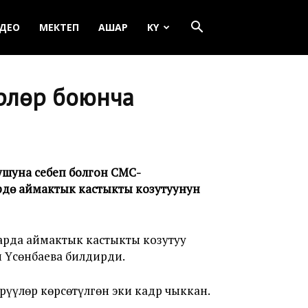
ДЕО
МЕКТЕП
АШАР
KY
үлөр боюнча
шуна себеп болгон СМС-
үлөрдө аймактык кастыкты козутуунун
рда аймактык кастыкты козутуу
м Үсөнбаева билдирди.
үүлөр көрсөтүлгөн эки кадр чыккан.