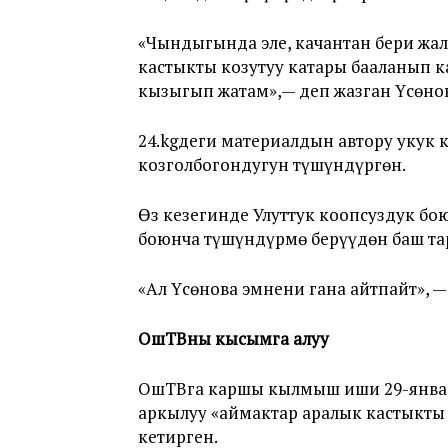
«Чындыгында эле, качантан бери жа
кастыкты козутуу катары бааланып к
кызыгып жатам»,— деп жазган Үсөнов
24.kgдеги материалдын автору укук
козголбогондугун түшүндүргөн.
Өз кезегинде Улуттук коопсуздук б
боюнча түшүндүрмө берүүдөн баш та
«Ал Үсөнова эмнени гана айтпайт»,
ОшТВны кысымга алуу
ОшТВга каршы кылмыш иши 29-январь
аркылуу «аймактар аралык кастыкты 
кетирген.