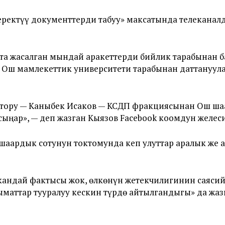
керектүү документтерди табуу» максатында телекана
а жасалган мындай аракеттерди бийлик тарабынан 
 Ош мамлекеттик университети тарабынан даттануу
тору — Каныбек Исаков — КСДП фракциясынан Ош ша
ыңар», — деп жазган Кыязов Facebook коомдун желес
шаардык сотунун токтомунда кеп улуттар аралык же 
кандай фактысы жок, өлкөнүн жетекчилигинин саясий
ыматтар тууралуу кескин түрдө айтылгандыгы» да жаз