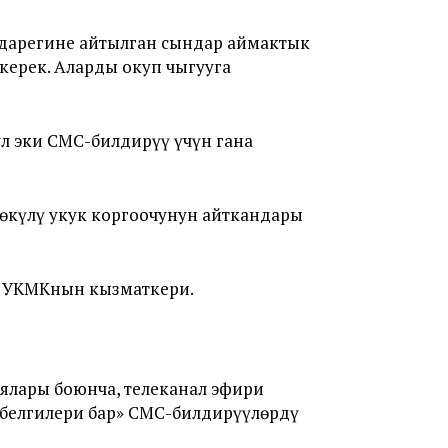
 дарегине айтылган сындар аймактык
керек. Аларды окуп чыгууга
л эки СМС-билдирүү үчүн гана
 өкүлү укук коргоочунун айткандары
де УКМКнын кызматкери.
ялары боюнча, телеканал эфири
 белгилери бар» СМС-билдирүүлөрдү