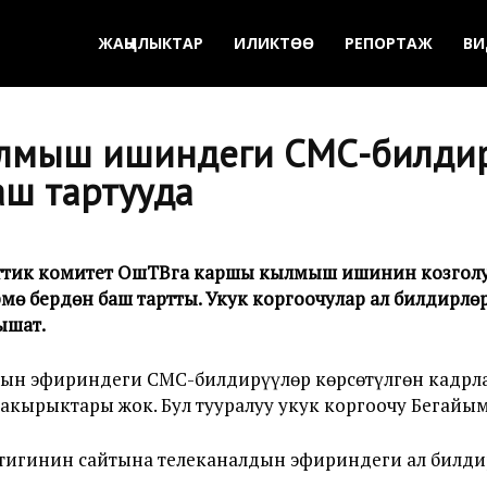
ЖАҢЫЛЫКТАР
ИЛИКТӨӨ
РЕПОРТАЖ
ВИ
мыш ишиндеги СМС-билдирү
баш тартууда
еттик комитет ОшТВга каршы кылмыш ишинин козголу
үрмө берүүдөн баш тартты. Укук коргоочулар ал билдирү
ышат.
ын эфириндеги СМС-билдирүүлөр көрсөтүлгөн кадрла
чакырыктары жок. Бул тууралуу укук коргоочу Бегайы
игинин сайтына телеканалдын эфириндеги ал билдир