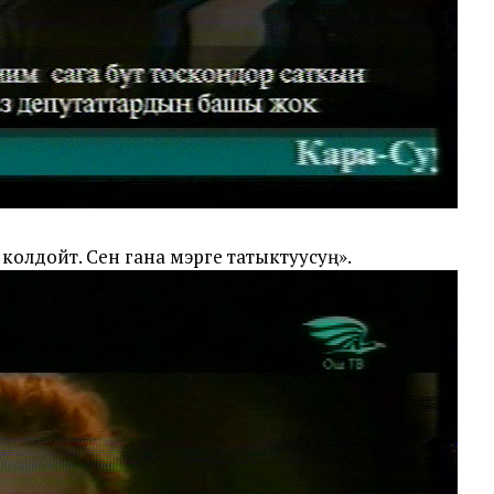
колдойт. Сен гана мэрге татыктуусуң».