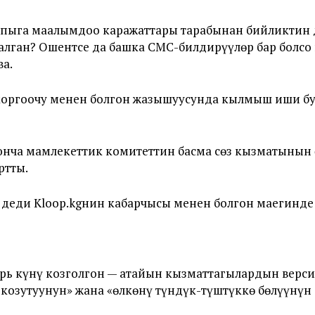
лпыга маалымдоо каражаттары тарабынан бийликтин
алган? Ошентсе да башка СМС-билдирүүлөр бар болсо 
а.
 коргоочу менен болгон жазышуусунда кылмыш иши бу
оюнча мамлекеттик комитеттин басма сөз кызматынын
ртты.
 — деди Kloop.kgнин кабарчысы менен болгон маегин
 күнү козголгон — атайын кызматтагылардын верси
козутуунун» жана «өлкөнү түндүк-түштүккө бөлүүнүн