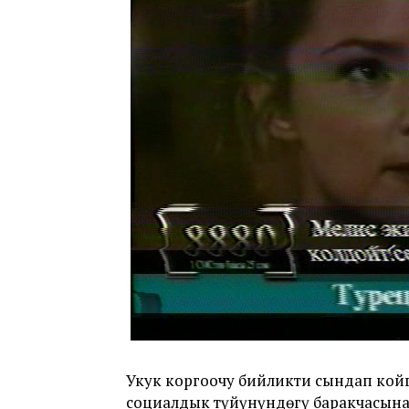
Укук коргоочу бийликти сындап кой
социалдык түйүнүндөгү баракчасына