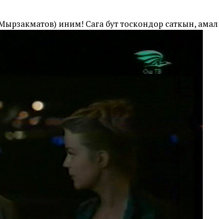
ырзакматов) иним! Сага бут тоскондор саткын, амал