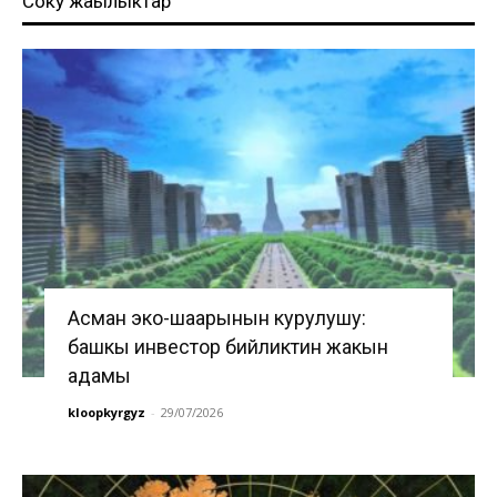
Соңку жаңылыктар
Асман эко-шаарынын курулушу:
башкы инвестор бийликтин жакын
адамы
kloopkyrgyz
-
29/07/2026