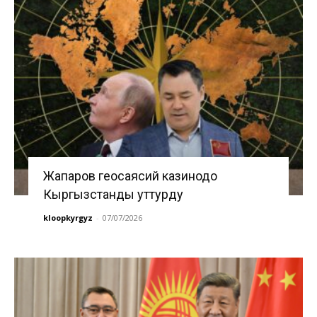
Жапаров геосаясий казинодо
Кыргызстанды уттурду
kloopkyrgyz
-
07/07/2026