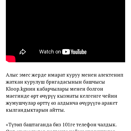
Алыс эмес жерде имарат куруу менен алектенип
жаткан курулуш бригадасынын башчысы
Kloop.kgнин кабарчылары менен болгон
маегинде өрт өчүрүү кызматы келгенге чейин
жумушчулар өрттү өз алдынча өчүрүүгө аракет
кылгандыктарын айтты.
«Түтөп баштаганда биз 101ге телефон чалдык.