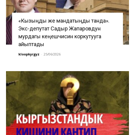
«Кызыңды же мандатыңды танда».
Экс-депутат Садыр Жапаровдун
мурдагы кеңешчисин коркутууга
айыптады
kloopkyrgyz
-
25/06/2026