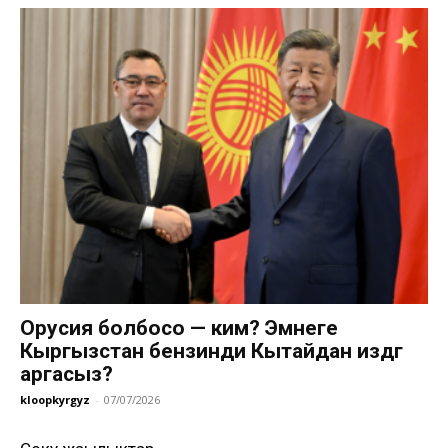
Орусия болбосо — ким? Эмнеге
Кыргызстан бензинди Кытайдан издөөгө
аргасыз?
kloopkyrgyz
-
07/07/2026