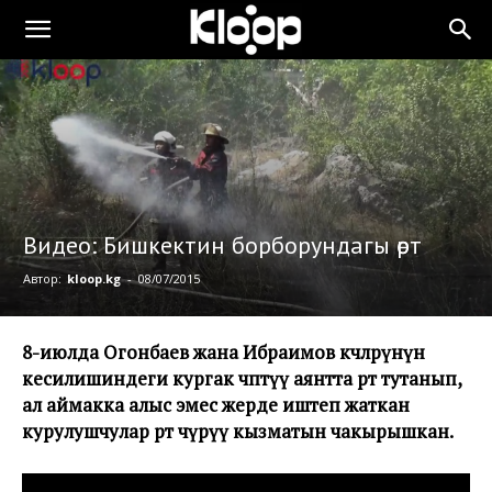
Видео: Бишкектин борборундагы өрт
Автор:
kloop.kg
-
08/07/2015
8-июлда Огонбаев жана Ибраимов көчөлөрүнүн
кесилишиндеги кургак чөптүү аянтта өрт тутанып,
ал аймакка алыс эмес жерде иштеп жаткан
курулушчулар өрт өчүрүү кызматын чакырышкан.