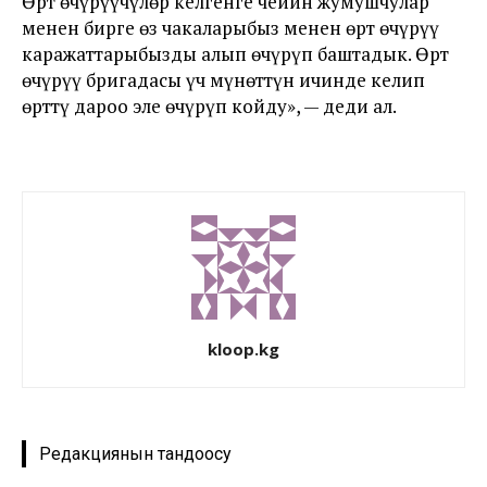
Өрт өчүрүүчүлөр келгенге чейин жумушчулар
менен бирге өз чакаларыбыз менен өрт өчүрүү
каражаттарыбызды алып өчүрүп баштадык. Өрт
өчүрүү бригадасы үч мүнөттүн ичинде келип
өрттү дароо эле өчүрүп койду», — деди ал.
kloop.kg
Редакциянын тандоосу