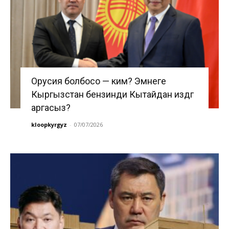
Орусия болбосо — ким? Эмнеге
Кыргызстан бензинди Кытайдан издөөгө
аргасыз?
kloopkyrgyz
-
07/07/2026