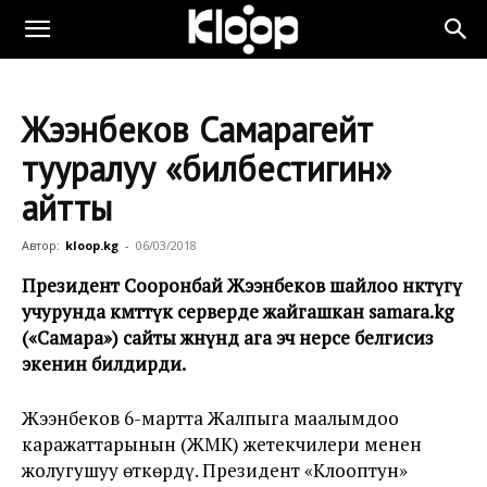
Жээнбеков Самарагейт
тууралуу «билбестигин»
айтты
Автор:
kloop.kg
-
06/03/2018
Президент Сооронбай Жээнбеков шайлоо өнөктүгү
учурунда өкмөттүк серверде жайгашкан samara.kg
(«Самара») сайты жөнүндө ага эч нерсе белгисиз
экенин билдирди.
Жээнбеков 6-мартта Жалпыга маалымдоо
каражаттарынын (ЖМК) жетекчилери менен
жолугушуу өткөрдү. Президент «Клооптун»