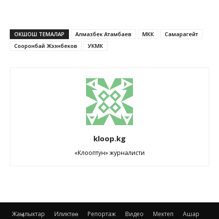
ОКШОШ ТЕМАЛАР
Алмазбек Атамбаев
МКК
Самарагейт
Сооронбай Жээнбеков
УКМК
kloop.kg
«Клооптун» журналисти
Жаңылыктар
Иликтөө
Репортаж
Видео
Мектеп
Ашар