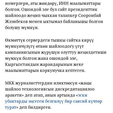
номерлери, аты жөндөрү, ИНН маалыматтары
болгон. Ошондой эле бул сайт президенттик
шайлоодо жеңип чыккан талапкер Сооронбай
Жээнбеков менен ыктымал байланышы болгон
болушу мүмкүн.
Өкмөттүк сервердеги тышкы сайтка кирүү
мүмкүнчүлүгү өткөн шайлоодогу үгүт
кампаниясынын жүрүшүн олуттуу жеңилдетиши
мүмкүн болгон жана ошондой эле,
Кыргызстандын жарандарынын жеке
маалыматтарын коркунучка кептеген.
МКК журналисттердин иликтөөсүн «жаңы
шайлоо технологиясын дискредитациялоо
аракети» деп атап, анын артында «
эски
убактарды эңсеген белгилүү бир саясий күчтөр
турат
» деп билдирген.