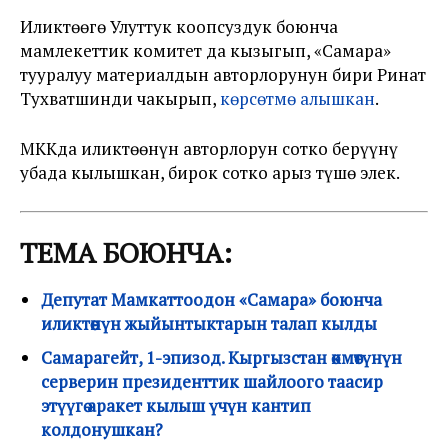
Иликтөөгө Улуттук коопсуздук боюнча
мамлекеттик комитет да кызыгып, «Самара»
тууралуу материалдын авторлорунун бири Ринат
Тухватшинди чакырып,
көрсөтмө алышкан
.
МККда иликтөөнүн авторлорун сотко берүүнү
убада кылышкан, бирок сотко арыз түшө элек.
ТЕМА БОЮНЧА:
Депутат Мамкаттоодон «Самара» боюнча
иликтөөнүн жыйынтыктарын талап кылды
Самарагейт, 1-эпизод. Кыргызстан өкмөтүнүн
серверин президенттик шайлоого таасир
этүүгө аракет кылыш үчүн кантип
колдонушкан?