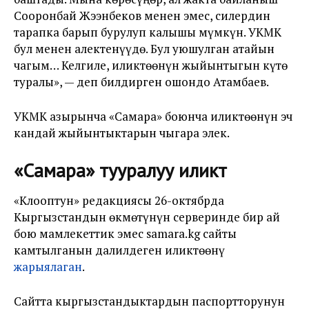
Сооронбай Жээнбеков менен эмес, силердин
тарапка барып бурулуп калышы мүмкүн. УКМК
бул менен алектенүүдө. Бул уюшулган атайын
чагым… Келгиле, иликтөөнүн жыйынтыгын күтө
туралы», — деп билдирген ошондо Атамбаев.
УКМК азырынча «Самара» боюнча иликтөөнүн эч
кандай жыйынтыктарын чыгара элек.
«Самара» тууралуу иликтөө
«Клооптун» редакциясы 26-октябрда
Кыргызстандын өкмөтүнүн серверинде бир ай
бою мамлекеттик эмес samara.kg сайты
камтылганын далилдеген иликтөөнү
жарыялаган
.
Сайтта кыргызстандыктардын паспортторунун