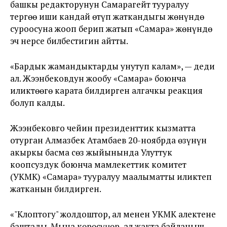
башкы редакторунун Самарагейт тууралуу
тергөө иши кандай өтүп жаткандыгы жөнүндө
суроосуна жооп берип жатып «Самара» жөнүндө
эч нерсе билбестигин айтты.
«Бардык жамандыктарды унутуп калам», — деди
ал. Жээнбековдун жообу «Самара» боюнча
иликтөөгө карата билдирген алгачкы реакция
болуп калды.
Жээнбековго чейин президенттик кызматта
отурган Алмазбек Атамбаев 20-ноябрда өзүнүн
акыркы басма сөз жыйынында Улуттук
коопсуздук боюнча мамлекеттик комитет
(УКМК) «Самара» тууралуу маалыматты иликтеп
жатканын билдирген.
«"Клоптогу" жолдоштор, ал менен УКМК алектене
баштады. Мына көрөсүңөр, ал жакта байланыш