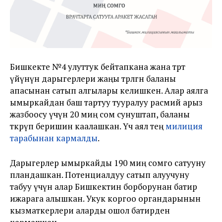
Бишкекте №4 улуттук бейтапкана жана төрөт
үйүнүн дарыгерлери жаңы төрөлгөн баланы
апасынан сатып алгылары келишкен. Алар аялга
ымыркайдан баш тартуу тууралуу расмий арыз
жазбоосу үчүн 20 миң сом сунуштап, баланы
өткөрүп беришин каалашкан. Үч аял тең
милиция
тарабынан кармалды
.
Дарыгерлер ымыркайды 190 миң сомго сатууну
пландашкан. Потенциалдуу сатып алуучуну
табуу үчүн алар Бишкектин борборунан батир
ижарага алышкан. Укук коргоо органдарынын
кызматкерлери аларды ошол батирден