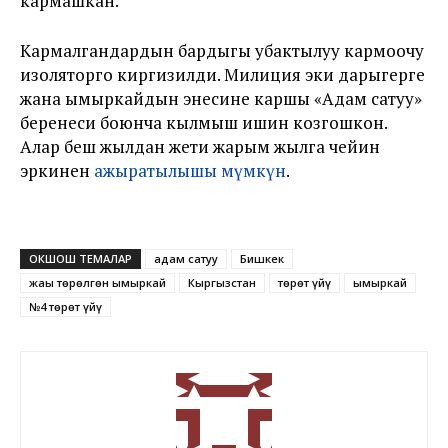
кармашкан.
Кармалгандардын бардыгы убактылуу кармоочу
изоляторго киргизилди. Милиция эки дарыгерге
жана ымыркайдын энесине каршы «Адам сатуу»
беренеси боюнча кылмыш ишин козгошкон.
Алар беш жылдан жети жарым жылга чейин
эркинен
ажыратылышы мүмкүн
.
ОКШОШ ТЕМАЛАР
адам сатуу
Бишкек
жаңы төрөлгөн ымыркай
Кыргызстан
төрөт үйү
ымыркай
№4 төрөт үйү