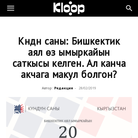
Күндүн саны: Бишкектик
аял өз ымыркайын
саткысы келген. Ал канча
акчага макул болгон?
Автор:
Редакция
-
28/02/2019