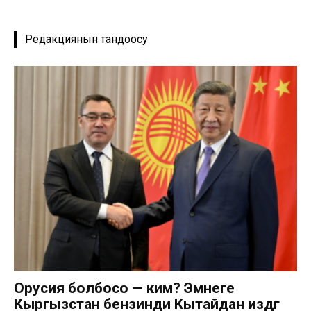
Редакциянын тандоосу
Орусия болбосо — ким? Эмнеге
Кыргызстан бензинди Кытайдан издөөгө