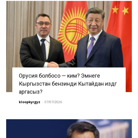
Орусия болбосо — ким? Эмнеге
Кыргызстан бензинди Кытайдан издөөгө
аргасыз?
kloopkyrgyz
-
07/07/2026