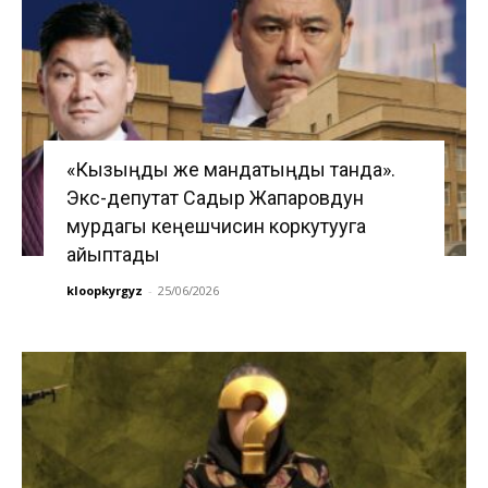
«Кызыңды же мандатыңды танда».
Экс-депутат Садыр Жапаровдун
мурдагы кеңешчисин коркутууга
айыптады
kloopkyrgyz
-
25/06/2026