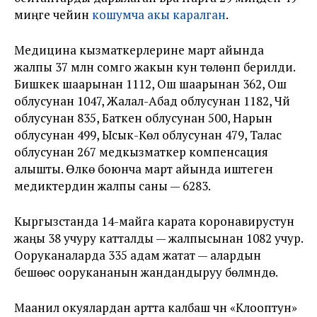
миңге чейин
кошумча акы каралган
.
Медицина кызматкерлерине март айында
жалпы 37 млн сомго жакын кун төлөнүп берилди.
Бишкек шаарынан 1112, Ош шаарынан 362, Ош
облусунан 1047, Жалал-Абад облусунан 1182, Чүй
облусунан 835, Баткен облусунан 500, Нарын
облусунан 499, Ысык-Көл облусунан 479, Талас
облусунан 267 медкызматкер компенсация
алышты. Өлкө боюнча март айында иштеген
медиктердин жалпы саны — 6283.
Кыргызстанда 14-майга карата коронавирустун
жаңы 38 учуру катталды — жалпысынан 1082 учур.
Ооруканаларда 335 адам жатат — алардын
бешөөсү оорукананын жандандыруу бөлүмүндө.
Маанилүү окуялардан артта калбаш үчүн «Клооптун»