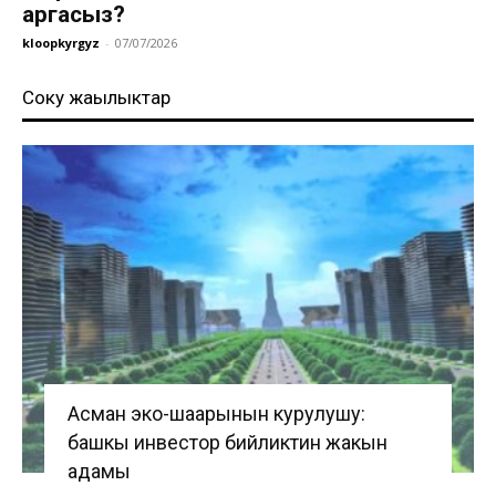
аргасыз?
kloopkyrgyz
-
07/07/2026
Соңку жаңылыктар
Асман эко-шаарынын курулушу:
башкы инвестор бийликтин жакын
адамы