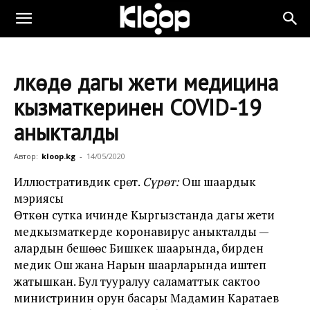
Өлкөдө дагы жети медицина
кызматкеринен COVID-19
аныкталды
Автор:
kloop.kg
-
14/05/2020
Иллюстративдик сүрөт.
Сүрөт:
Ош шаардык
мэриясы
Өткөн сутка ичинде Кыргызстанда дагы жети
медкызматкерде коронавирус аныкталды —
алардын бешөөсү Бишкек шаарында, бирден
медик Ош жана Нарын шаарларында иштеп
жатышкан. Бул тууралуу саламаттык сактоо
министринин орун басары Мадамин Каратаев