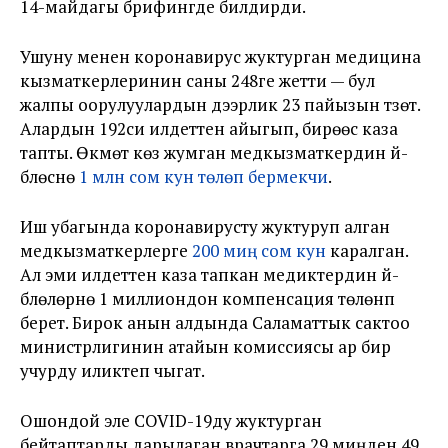
14-майдагы брифингде билдирди.
Ушуну менен коронавирус жуктурган медицина
кызматкерлеринин саны 248ге жетти — бул
жалпы оорулуулардын дээрлик 23 пайызын түзөт.
Алардын 192си илдеттен айыгып, бирөөсү каза
тапты. Өкмөт көз жумган медкызматкердин үй-
бүлөсүнө
1 млн сом кун төлөп бермекчи
.
Иш убагында коронавирусту жуктуруп алган
медкызматкерлерге
200 миң сом кун
каралган.
Ал эми илдеттен каза тапкан медиктердин үй-
бүлөлөрүнө 1 миллиондон компенсация төлөнүп
берет. Бирок анын алдында Саламаттык сактоо
министрлигинин атайын комиссиясы ар бир
учурду иликтеп чыгат.
Ошондой эле COVID-19ду жуктурган
бейтаптарды дарылаган врачтарга 29 миңден 49