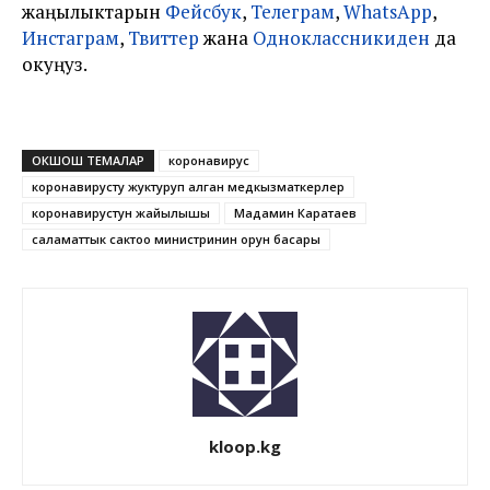
жаңылыктарын
Фейсбук
,
Телеграм
,
WhatsApp
,
Инстаграм
,
Твиттер
жана
Одноклассникиден
да
окуңуз.
ОКШОШ ТЕМАЛАР
коронавирус
коронавирусту жуктуруп алган медкызматкерлер
коронавирустун жайылышы
Мадамин Каратаев
саламаттык сактоо министринин орун басары
kloop.kg