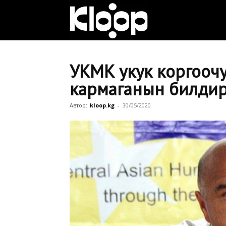
Клооп
кыргызча
УКМК укук коргооч
кармаганын билди
|
Автор:
kloop.kg
-
30/05/2020
Кыргызстан
жаңылыктары