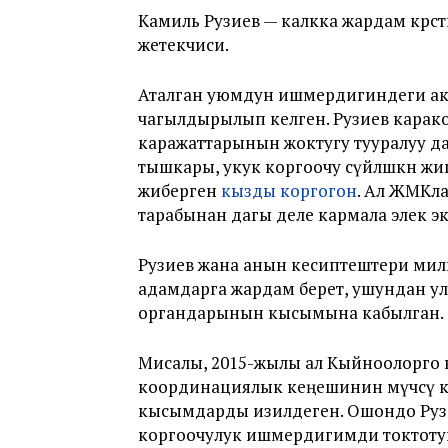
Камиль Рузиев — калкка жардам көрсө
жетекчиси.
Аталган уюмдун ишмердигиндеги ак
чагылдырылып келген. Рузиев карак
каражаттарынын жоктугу тууралуу д
тышкары, укук коргоочу сүйлөшкөн ж
жиберген
кызды коргогон
. Ал ЖМКл
тарабынан дагы деле кармала элек э
Рузиев жана анын кесиптештери ми
адамдарга жардам берет, ушундан ул
органдарынын кысымына кабылган.
Мисалы, 2015-жылы ал Кыйноолорго 
координациялык кеңешинин мүчөсү к
кысымдарды изилдеген. Ошондо Руз
коргоочулук ишмердигимди токтоту