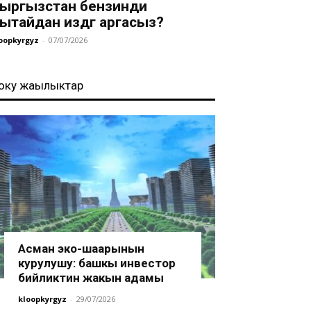
ыргызстан бензинди
ытайдан издөөгө аргасыз?
oopkyrgyz
-
07/07/2026
оңку жаңылыктар
Асман эко-шаарынын
курулушу: башкы инвестор
бийликтин жакын адамы
kloopkyrgyz
-
29/07/2026