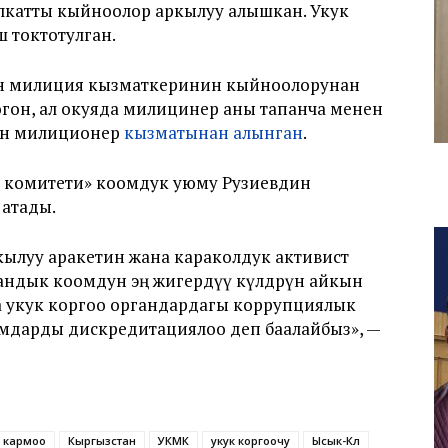
лкатты кыйноолор аркылуу алышкан. Укук
 токтотулган.
нун милиция кызматкеринин кыйноолорунан
гогон, ал окуяда милицинер аны тапанча менен
йин милиционер
кызматынан алынган
.
у комитети» коомдук уюму Рузиевдин
атады.
кылуу аракетин жана караколдук активист
дык коомдун эң жигердүү өкүлдөрүнө айкын
 укук коргоо органдардагы коррупциялык
адамдарды дискредитациялоо деп баалайбыз», —
кармоо
Кыргызстан
УКМК
укук коргоочу
Ысык-Көл