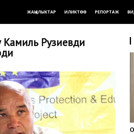
ЖАҢЫЛЫКТАР
ИЛИКТӨӨ
РЕПОРТАЖ
ВИ
у Камиль Рузиевди
рди
О