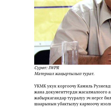
Сүрөт: IWPR
Материал жаңыртылып турат.
УКМК укук коргоочу Камиль Рузиев
жана документтерди жасалмалоого ай
жабыркагандар тууралуу эч нерсе би
шаарынын убактылуу кармоочу изоля