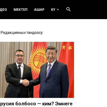
ДЕО
МЕКТЕП
АШАР
KY
Редакциянын тандоосу
русия болбосо — ким? Эмнеге