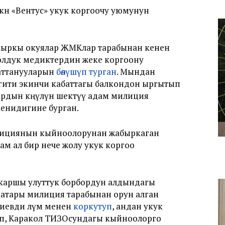
ткөн «Вентус» укук коргоочу уюмунун
ыркы окуялар ЖМКлар тарабынан кенен
олдук медиктердин жеке коргоону
аттанууларын
бөлүшүп турган
. Мындан
игити экинчи кабаттагы балкондон ыргытып
ардын көңүлүн шектүү адам милиция
кенидигине бурган.
лициянын кыйноолорунан жабыркаган
ам ал бир нече жолу укук коргоо
каршы улуттук борбордун алдындагы
атары милиция тарабынан орун алган
иевди өлүм менен
коркутуп
, андан укук
п, Каракол ТИЗОсундагы кыйноолорго