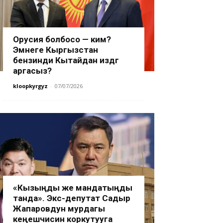
Орусия болбосо — ким?
Эмнеге Кыргызстан
бензинди Кытайдан издөөгө
аргасыз?
kloopkyrgyz
-
07/07/2026
«Кызыңды же мандатыңды
танда». Экс-депутат Садыр
Жапаровдун мурдагы
кеңешчисин коркутууга