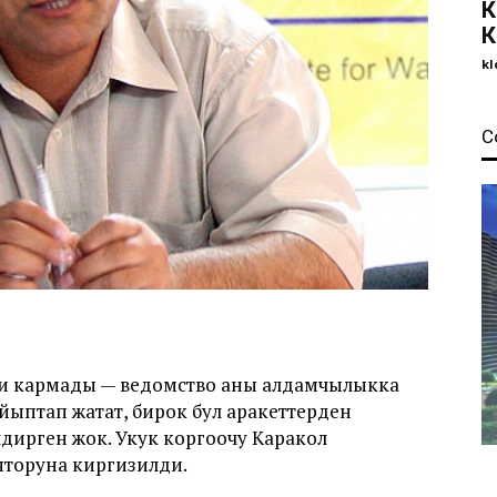
К
К
kl
С
ди кармады — ведомство аны алдамчылыкка
ыптап жатат, бирок бул аракеттерден
лдирген жок. Укук коргоочу Каракол
торуна киргизилди.