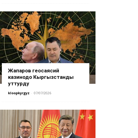
Жапаров геосаясий
казинодо Кыргызстанды
уттурду
kloopkyrgyz
-
07/07/2026