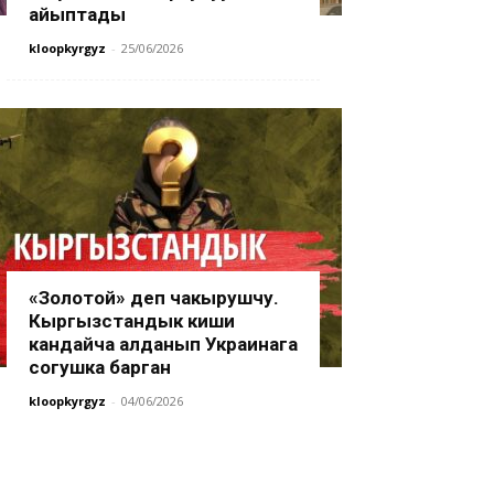
айыптады
kloopkyrgyz
-
25/06/2026
«Золотой» деп чакырушчу.
Кыргызстандык киши
кандайча алданып Украинага
согушка барган
kloopkyrgyz
-
04/06/2026