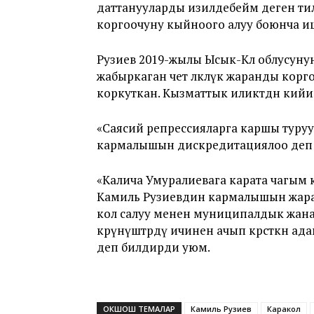
даттанууларды изилдебейм деген ти
коргоочуну кыйноого алуу боюнча иш
Рузиев 2019-жылы Ысык-Көл облусу
жабыркаган чет өлкөлүк жаранды кор
коркуткан. Кызматтык иликтөөдөн ки
«Саясий репрессияларга каршы туру
кармалышын дискредитациялоо деп 
«Калича Умуралиевага карата чагым 
Камиль Рузиевдин кармалышын жаран
кол салуу менен муниципалдык жана
көрүнүштөрдү ичинен ачып көрсөткөн 
деп билдирди уюм.
ОКШОШ ТЕМАЛАР
Камиль Рузиев
Каракол