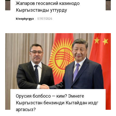
Жапаров геосаясий казинодо
Кыргызстанды уттурду
kloopkyrgyz
-
07/07/2026
Орусия болбосо — ким? Эмнеге
Кыргызстан бензинди Кытайдан издөөгө
аргасыз?