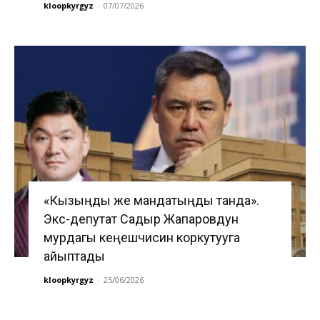
kloopkyrgyz
-
07/07/2026
«Кызыңды же мандатыңды танда».
Экс-депутат Садыр Жапаровдун
мурдагы кеңешчисин коркутууга
айыптады
kloopkyrgyz
-
25/06/2026