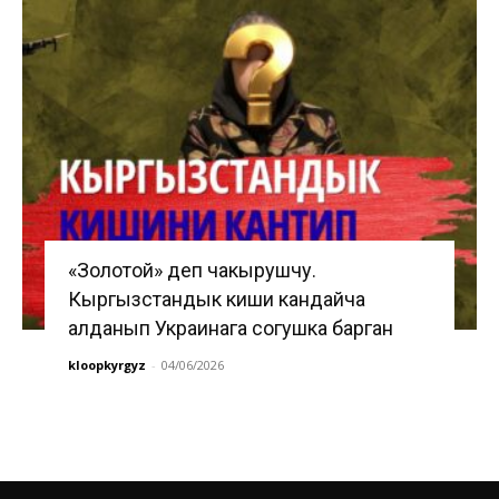
«Золотой» деп чакырушчу.
Кыргызстандык киши кандайча
алданып Украинага согушка барган
kloopkyrgyz
-
04/06/2026