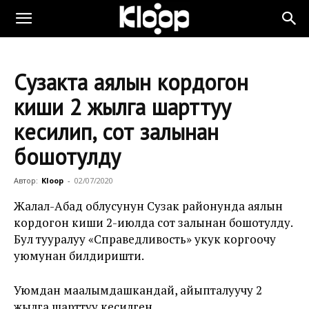
Сузакта аялын кордогон
киши 2 жылга шарттуу
кесилип, сот залынан
бошотулду
Автор:
Kloop
-
02/07/2020
Жалал-Абад облусунун Сузак районунда аялын
кордогон киши 2-июлда сот залынан бошотулду.
Бул тууралуу «Справедливость» укук коргоочу
уюмунан билдиришти.
Уюмдан маалымдашкандай, айыпталуучу 2
жылга шарттуу кесилген.