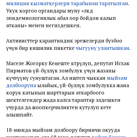
милиция кызматкерлери тарабынан таратылган
.
Укук коргоо органдары муну «өлкөдө
эпидемиологиялык абал оор бойдон калып
атканы» менен негиздешкен.
Активисттер карантиндик эрежелерди бузбоо
үчүн бир кишилик пикетке
чыгууну улантышкан
.
Маселе Жогорку Кеңеште көтөрүлүп, депутат Исхак
Пирматов үй-бүлөлүк зомбулук үчүн жазаны
күчөтүүнү сунуштаган. Ал иштеп чыккан
мыйзам
долбооруна
ылайык, үй-бүлөлүк зомбулукка жана
корук катынын шарттарын аткарбоого
шектелгендер жада калса тараптар элдешкен
учурда да жоопкерчиликтен кутулуп кете
алышпайт.
18-июнда мыйзам долбоору биринчи окууда