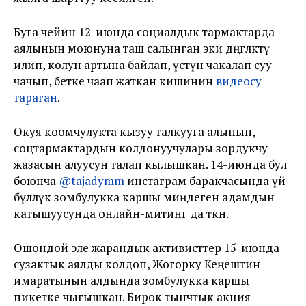
Буга чейин 12-июнда социалдык тармактарда
аялынын моюнуна таш салынган эки дөңгөлөктү
илип, колун артына байлап, үстүнө чакалап суу
чачып, бетке чаап жаткан кишинин
видеосу
тараган
.
Окуя коомчулукта кызуу талкууга алынып,
соцтармактардын колдонуучулары зордукчу
жазасын алуусун талап кылышкан. 14-июнда бул
боюнча
@tajadymm
инстаграм баракчасында үй-
бүлөлүк зомбулукка каршы миңдеген адамдын
катышуусунда онлайн-митинг да өткөн.
Ошондой эле жарандык активисттер 15-июнда
сузактык аялды колдоп, Жогорку Кеңештин
имаратынын алдында зомбулукка каршы
пикетке чыгышкан. Бирок тынчтык акция