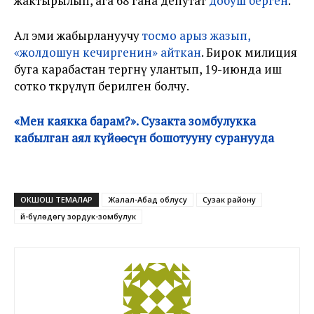
жактырылып, ага 68 гана депутат
добуш берген
.
Ал эми жабырлануучу
тосмо арыз жазып,
«жолдошун кечиргенин» айткан
. Бирок милиция
буга карабастан тергөөнү улантып, 19-июнда иш
сотко өткөрүлүп берилген болчу.
«Мен каякка барам?». Сузакта зомбулукка
кабылган аял күйөөсүн бошотууну суранууда
ОКШОШ ТЕМАЛАР
Жалал-Абад облусу
Сузак району
Үй-бүлөдөгү зордук-зомбулук