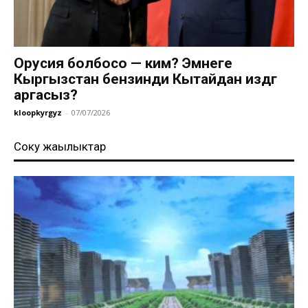
Орусия болбосо — ким? Эмнеге
Кыргызстан бензинди Кытайдан издөөгө
аргасыз?
kloopkyrgyz
-
07/07/2026
Соңку жаңылыктар