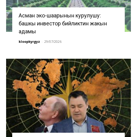
Асман эко-шаарынын курулушу:
башкы инвестор бийликтин жакын
адамы
kloopkyrgyz
-
29/07/2026