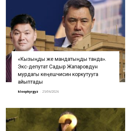
«Кызыңды же мандатыңды танда».
Экс-депутат Садыр Жапаровдун
мурдагы кеңешчисин коркутууга
айыптады
kloopkyrgyz
-
25/06/2026