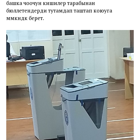
башка чоочун кишилер тарабынан
бюллетендерди тутамдап таштап коюуга
мүмкүндүк берет.