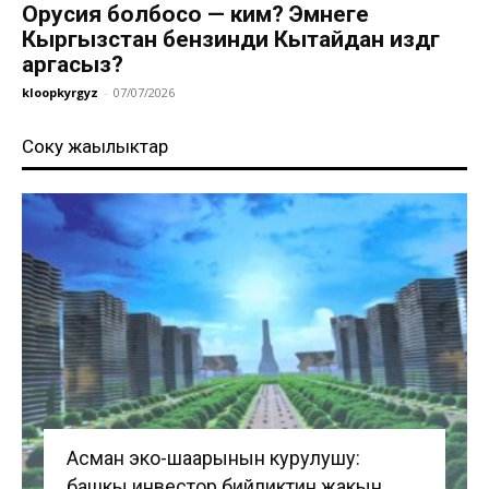
Орусия болбосо — ким? Эмнеге
Кыргызстан бензинди Кытайдан издөөгө
аргасыз?
kloopkyrgyz
-
07/07/2026
Соңку жаңылыктар
Асман эко-шаарынын курулушу:
башкы инвестор бийликтин жакын