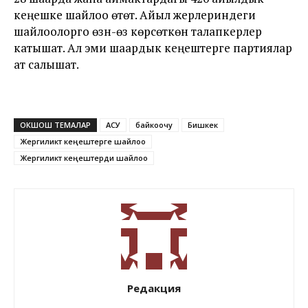
кеңешке шайлоо өтөт. Айыл жерлериндеги
шайлоолорго өзүн-өзү көрсөткөн талапкерлер
катышат. Ал эми шаардык кеңештерге партиялар
ат салышат.
ОКШОШ ТЕМАЛАР
АСУ
байкоочу
Бишкек
Жергиликтүү кеңештерге шайлоо
Жергиликтүү кеңештерди шайлоо
Редакция