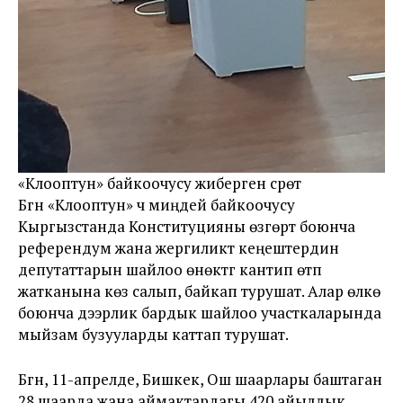
«Клооптун» байкоочусу жиберген сүрөт
Бүгүн «Клооптун» үч миңдей байкоочусу
Кыргызстанда Конституцияны өзгөртүү боюнча
референдум жана жергиликтүү кеңештердин
депутаттарын шайлоо өнөктүгү кантип өтүп
жатканына көз салып, байкап турушат. Алар өлкө
боюнча дээрлик бардык шайлоо участкаларында
мыйзам бузууларды каттап турушат.
Бүгүн, 11-апрелде, Бишкек, Ош шаарлары баштаган
28 шаарда жана аймактардагы 420 айылдык