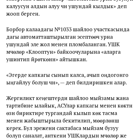
калуусун алдын алуу үчүн ушундай кылдык» деп
жооп берген.
Борбор калаадагы №1033 шайлоо участкасында
дагы автоматташтырылган эсептөөчү урна
ушундай эле жол менен пломбаланган. УШК
мүчөлөрү «Клооптун» байкоочуларына «аларга
ушинтип үйрөткөнүн» айтышкан.
«Эгерде капкагы сынып калса, ачып оңдогонго
ыңгайлуу болуш үчүн», — деп билдиришкен алар.
Жергиликтүү кеңештерди шайлоо мыйзамы жана
тартибине ылайык, АСУлар капкагы менен үкөктүн
өзүн бириктире тургандай кылып көк тасма
менен жабыштырыла бекитилип, мөөрлөнүшү
керек. Бул эрежени сактабаса мыйзам бузуу
болуп саналат, анткени УШКлардын мүчөлөрү же