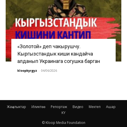
«Золотой» деп чакырушчу.
Кыргызстандык киши кандайча
алданып Украинага согушка барган
kloopkyrgyz
-
04/06/2026
Жаңылыктар
Иликтөө
Репортаж
Видео
Мектеп
Ашар
KY
© Kloop Media Foundation