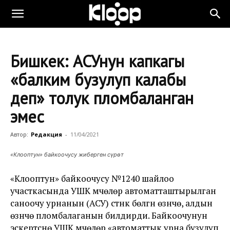
Бишкек: АСУнун капкагы
«балким бузулуп калабы
деп» толук пломбаланган
эмес
Автор:
Редакция
-
11/04/2021
«Клооптун» байкоочусу жиберген сүрөт
«Клооптун» байкоочусу №1240 шайлоо
участкасында УШК мүчөлөрү автоматташтырылган
саноочу урнанын (АСУ) үстүнкү бөлүгүн өзүнчө, алдын
өзүнчө пломбалаганын билдирди. Байкоочунун
эскертүүсүнө УШК мүчөлөрү «автоматтык урна бузулуп