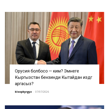
Орусия болбосо — ким? Эмнеге
Кыргызстан бензинди Кытайдан издөөгө
аргасыз?
kloopkyrgyz
-
07/07/2026