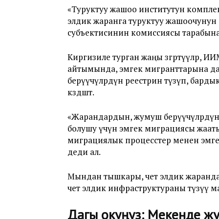
«Туруктуу жашоо институтун комплек
элдик жаранга туруктуу жашоочунун 
субъектисинин комиссиясы тарабынан
Киргизиле турган жаңы өзгөртүүлөр,
айтымында, эмгек мигранттарына да
берүүчүлөрдүн реестрин түзүп, барды
көздөшөт.
«Жарандардын, жумуш берүүчүлөрдүн 
болушу үчүн эмгек миграциясы жааты
миграциялык процесстер менен эмге
деди ал.
Мындан тышкары, чет элдик жарандар
чет элдик инфраструктураны түзүү м
Дагы окуңуз:
Мекенде жу