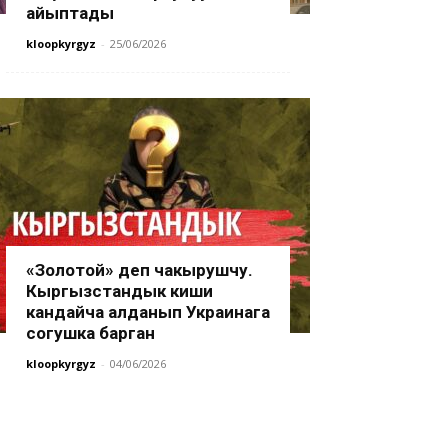
айыптады
kloopkyrgyz
-
25/06/2026
«Золотой» деп чакырушчу.
Кыргызстандык киши
кандайча алданып Украинага
согушка барган
kloopkyrgyz
-
04/06/2026