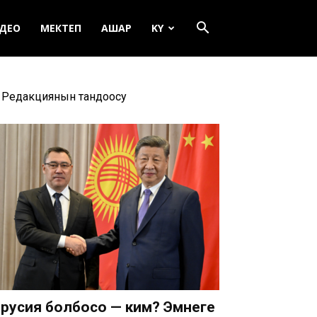
ДЕО
МЕКТЕП
АШАР
KY
Редакциянын тандоосу
русия болбосо — ким? Эмнеге