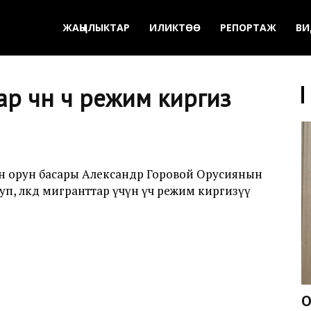
ЖАҢЫЛЫКТАР
ИЛИКТӨӨ
РЕПОРТАЖ
ВИ
үчүн үч режим киргизүү
 орун басары Александр Горовой Орусиянын
 өлкөдө мигранттар үчүн үч режим киргизүү
О