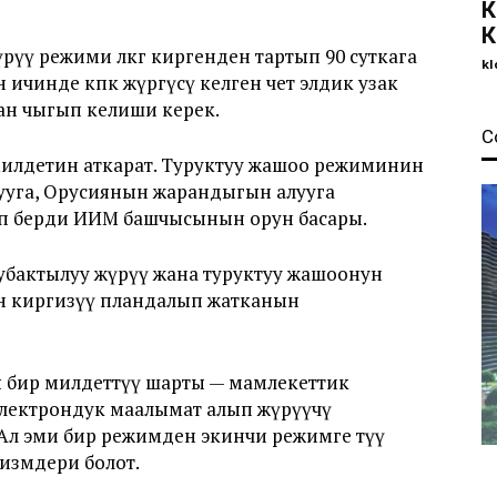
К
К
жүрүү режими өлкөгө киргенден тартып 90 суткага
kl
ын ичинде көпкө жүргүсү келген чет элдик узак
ядан чыгып келиши керек.
С
милдетин аткарат. Туруктуу жашоо режиминин
 алууга, Орусиянын жарандыгын алууга
тып берди ИИМ башчысынын орун басары.
убактылуу жүрүү жана туруктуу жашоонун
н киргизүү пландалып жатканын
агы бир милдеттүү шарты — мамлекеттик
лектрондук маалымат алып жүрүүчү
Ал эми бир режимден экинчи режимге өтүү
низмдери болот.