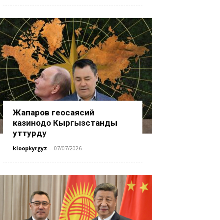
Жапаров геосаясий
казинодо Кыргызстанды
уттурду
kloopkyrgyz
-
07/07/2026