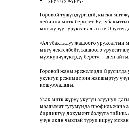
туруктуу жүрүү.
Горовой түшүндүргөндөй, кыска мөөнөт 
чейинки мөөнөткө берилет. Бул убакытт
мөөнөт жүрүүгө уруксат алып же Оруси
«Ал убактылуу жашоого уруксаттын 
мөөнөтү чектелбейт, жашоого уруксат
мүмкүнчүлүктөрдү берет», — деп ай
Горовой жаңы эрежелерди Орусияда 
укуктук режимдерин жакшыртуу үчү
кошумчалады.
Узак мөөнөткө жүрүү укугун алуунун д
маалымат тутумунда профиль жана э
бирдиктүү документ болууга тийиш. 
үчүн өлкөдөн чыкпай туруп кирүү меха