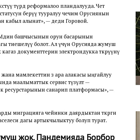
стүү түрдө реформалоо пландалууда. Чет
статусун берүү тууралуу чечим Орусиянын
 кабыл алынат», — деди Горовой.
 ИИМдин башчысынын орун басарынын
гы тиешелүү болот. Ал үчүн Орусияда жумуш
к кагаз документтерин электрондукка өткөрүүнү
жана мамлекеттин өз ара алакасы ыңгайлуу
нда маалыматтык сервис түзүлөт —
к ресурстарынын санарип платформасы», —
ды миграцияга чейинки даярдыктан өткөргөн
аселеси дагы артыкчылыктуу болуп турат.
муш жок. Пандемияда Борбор