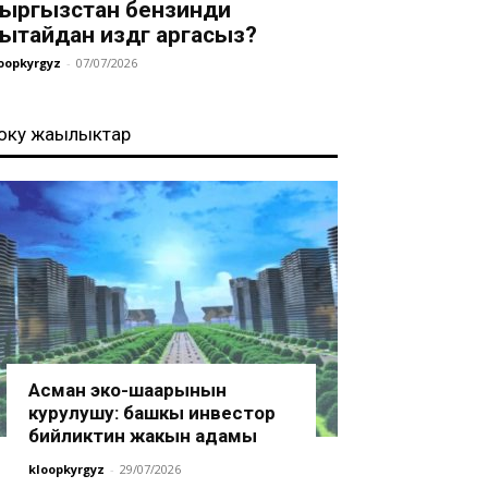
ыргызстан бензинди
ытайдан издөөгө аргасыз?
oopkyrgyz
-
07/07/2026
оңку жаңылыктар
Асман эко-шаарынын
курулушу: башкы инвестор
бийликтин жакын адамы
kloopkyrgyz
-
29/07/2026