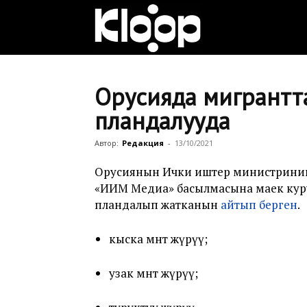
Клооп
кыргызча
Орусияда мигранттар 
пландалууда
|
Автор:
Редакция
-
13/10/2021
Орусиянын Ички иштер министринин
«ИИМ Медиа» басылмасына маек куруп,
Кыргызстан
пландалып жатканын
айтып берген
.
кыска мөөнөт жүрүү;
жаңылыктары
узак мөөнөт жүрүү;