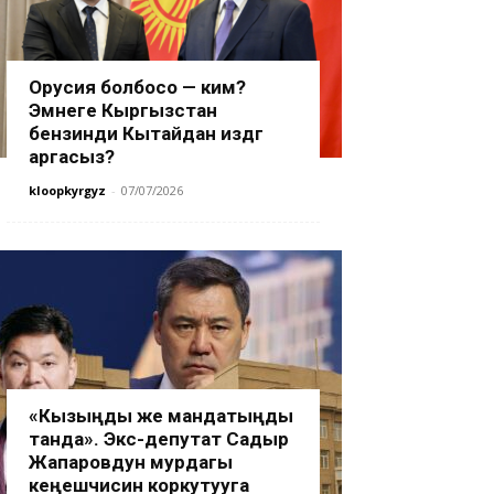
Орусия болбосо — ким?
Эмнеге Кыргызстан
бензинди Кытайдан издөөгө
аргасыз?
kloopkyrgyz
-
07/07/2026
«Кызыңды же мандатыңды
танда». Экс-депутат Садыр
Жапаровдун мурдагы
кеңешчисин коркутууга