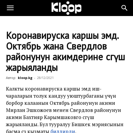
Коронавируска каршы эмдөө.
Октябрь жана Свердлов
районунун акимдерине сөгүш
жарыяланды
Автор:
kloop.kg
-
28/12/2021
Калкты коронавируска каршы эмдөө иш-
чараларын толук кандуу уюштурбаганы үчүн
борбор калаанын Октябрь районунун акими
Мирлан Эшкожоев менен Свердлов районунун
акими Бахтияр Карымшаковго сөгүш
жарыяланды. Бул тууралуу Бишкек мэриясынын
басма сөз кызматы
билдирди
.