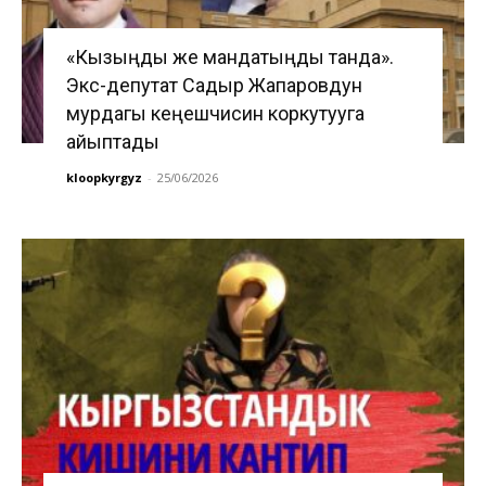
«Кызыңды же мандатыңды танда».
Экс-депутат Садыр Жапаровдун
мурдагы кеңешчисин коркутууга
айыптады
kloopkyrgyz
-
25/06/2026