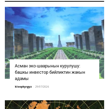
Асман эко-шаарынын курулушу:
башкы инвестор бийликтин жакын
адамы
kloopkyrgyz
-
29/07/2026