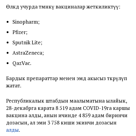
Өлкөдө учурда төмөнкү вакциналар жеткиликтүү:
Sinopharm;
Pfizer;
Sputnik Lite;
AstraZeneca;
QazVac.
Бардык препараттар менен эмдөө акысыз өткөрүлүп
жатат.
Республикалык штабдын маалыматына ылайык,
28-декабрга карата 8 519 адам COVID-19га каршы
вакцина алды, анын ичинде 4 859 адам биринчи
дозасын, ал эми 3 758 киши экинчи дозасын
алды
.