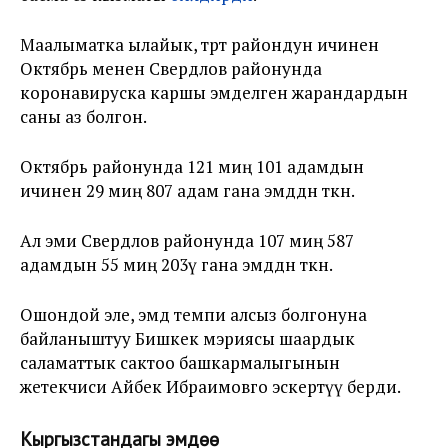
Маалыматка ылайык, төрт райондун ичинен
Октябрь менен Свердлов районунда
коронавируска каршы эмделген жарандардын
саны аз болгон.
Октябрь районунда 121 миң 101 адамдын
ичинен 29 миң 807 адам гана эмдөөдөн өткөн.
Ал эми Свердлов районунда 107 миң 587
адамдын 55 миң 203ү гана эмдөөдөн өткөн.
Ошондой эле, эмдөө темпи алсыз болгонуна
байланыштуу Бишкек мэриясы шаардык
саламаттык сактоо башкармалыгынын
жетекчиси Айбек Ибраимовго эскертүү берди.
Кыргызстандагы эмдөө