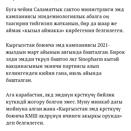
Буга чейин Саламаттык сактоо министрлиги эмдөө
кампаниясы эпидемиологиялык абалга оң
таасирин тийгизип жатканын, бир да шаар же
аймак «кызыл аймакка» кирбегенин белгилеген.
Кыргызстан боюнча эмдөө кампаниясы 2021-
жылдын март айынын аягында башталган. Бирок
элди эмдөөдөн өткөрүп баштоо өлкөгө Sinopharm кытай
вакцинасынын экинчи партиясы алып
келингенден кийин гана, июль айында
башталган.
Ага карабастан, өлкөдө эмдөөнүн көрсөткүчү бийлик
күткөндөй жогору болгон эмес. Муну минкаб дагы
мойнуна алган жана «Кыргызстан эмдөө көрсөткүчү
боюнча КМШ өлкөлөрүнүн ичинен акыркы орунда»
деп белгилеген.