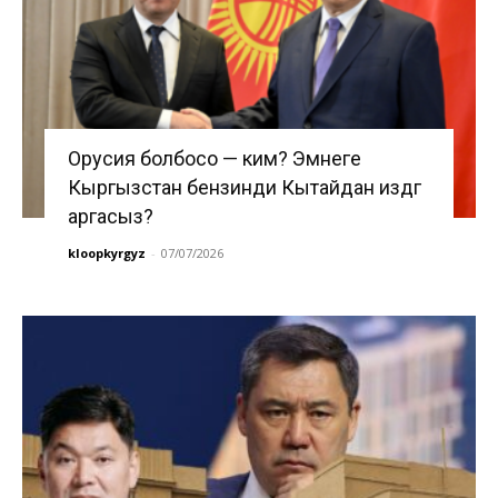
Орусия болбосо — ким? Эмнеге
Кыргызстан бензинди Кытайдан издөөгө
аргасыз?
kloopkyrgyz
-
07/07/2026