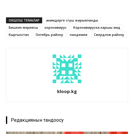
ОКШОШ ТЕМАЛАР
акимдерге сөгүш жарыяланды
Бишкек мэриясы
коронавирус
Коронавируска каршы эмдөө
Кыргызстан
Октябрь району
пандемия
Свердлов району
kloop.kg
Редакциянын тандоосу