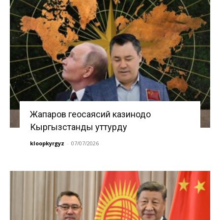
Жапаров геосаясий казинодо
Кыргызстанды уттурду
kloopkyrgyz
-
07/07/2026