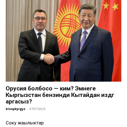
Орусия болбосо — ким? Эмнеге
Кыргызстан бензинди Кытайдан издөөгө
аргасыз?
kloopkyrgyz
-
07/07/2026
Соңку жаңылыктар