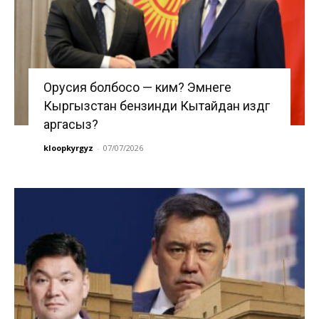
Орусия болбосо — ким? Эмнеге
Кыргызстан бензинди Кытайдан издөөгө
аргасыз?
kloopkyrgyz
-
07/07/2026