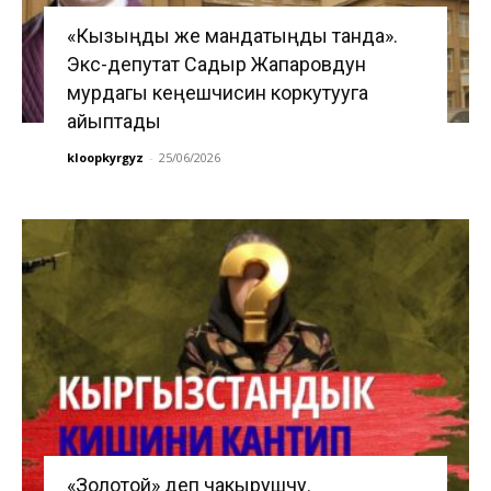
«Кызыңды же мандатыңды танда».
Экс-депутат Садыр Жапаровдун
мурдагы кеңешчисин коркутууга
айыптады
kloopkyrgyz
-
25/06/2026
«Золотой» деп чакырушчу.