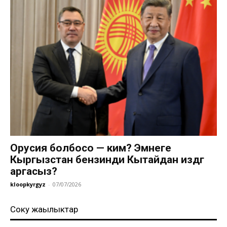
Орусия болбосо — ким? Эмнеге
Кыргызстан бензинди Кытайдан издөөгө
аргасыз?
kloopkyrgyz
-
07/07/2026
Соңку жаңылыктар