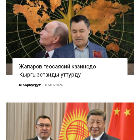
Жапаров геосаясий казинодо
Кыргызстанды уттурду
kloopkyrgyz
-
07/07/2026