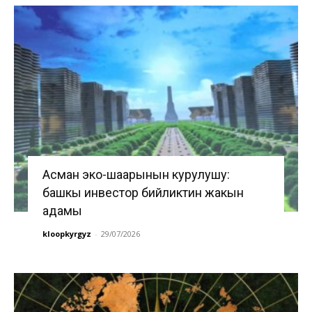
Асман эко-шаарынын курулушу:
башкы инвестор бийликтин жакын
адамы
kloopkyrgyz
-
29/07/2026