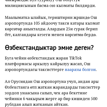
милициясынын басма сөз кызматы билдирди.
Маалыматка ылайык, териштирүүнүн жүрүшүндө Ош
аэропортунда 105 айдоочу такси катары кызмат
көрсөтөрү аныкталды. Алардын 25и сурак берип
бүттү, калгандары кезеги менен көрсөтмө берүүдө.
Өзбекстандыктар эмне деген?
Буга чейин өзбекстандык жаран TikTok
платформасы аркылуу кайрылуу жасап, Ош
аэропортундагы таксисттерге
нааразы болгон
.
Ал Орусиядан Ош аэропортуна учуп, андан ары
Өзбекстанга өтүп жаткан жарандарды таксисттер
зордоп унаасына салып, чек ара бекетине
чейинки 6 чакырым жерге ар бир кишиден 500
рублдан алып жатканын айткан.