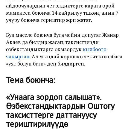
айдоочулардын чет элдиктерге карата орой
мамилеси боюнча 14 кайрылуу түшкөн, анын 7
учуру боюнча териштирүү жүрүп жатат.
Бул маселе боюнча буга чейин депутат Жанар
Акаев да билдирүү жасап, таксисттерди
өзбекстандыктарга өкүмзордук
кылбоого
чакырган
. Ал мындай көрүнүшкө чекит коюлбаса
«уят болуп бүттүк» деп билдирген.
Тема боюнча:
«Унаага зордоп салышат».
Өзбекстандыктардын Оштогу
таксисттерге даттануусу
териштирилүүдө