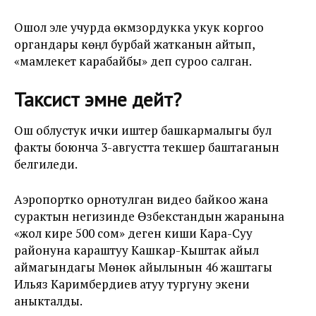
Ошол эле учурда өкүмзордукка укук коргоо
органдары көңүл бурбай жатканын айтып,
«мамлекет карабайбы» деп суроо салган.
Таксист эмне дейт?
Ош облустук ички иштер башкармалыгы бул
факты боюнча 3-августта текшерүү баштаганын
белгиледи.
Аэропортко орнотулган видео байкоо жана
сурактын негизинде Өзбекстандын жаранына
«жол кире 500 сом» деген киши Кара-Суу
районуна караштуу Кашкар-Кыштак айыл
аймагындагы Мөнөк айылынын 46 жаштагы
Ильяз Каримбердиев атуу тургуну экени
аныкталды.