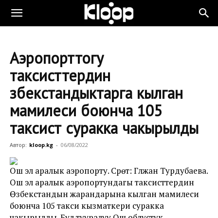
Аэропорттогу
таксисттердин
Өзбекстандыктарга кылган
мамилеси боюнча 105
таксист суракка чакырылды
Автор:
kloop.kg
-
06/08/2022
Ош эл аралык аэропорту. Сүрөт: Гүлжан Турдубаева.
Ош эл аралык аэропортундагы таксисттердин
Өзбекстандын жарандарына кылган мамилеси
боюнча 105 такси кызматкери суракка
чакырылды. Бул тууралуу Ош облустук