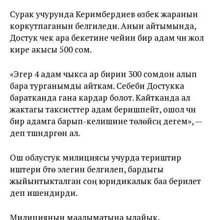
Сурак учурунда Керимбердиев өзбек жаранын
коркутпаганын белгиледи. Анын айтымында,
Достук чек ара бекетине чейин бир адам үчүн жол
кире акысы 500 сом.
«Эгер 4 адам чыкса ар бирин 300 сомдон алып
бара турганымды айткам. Себеби Достукка
баратканда гана кардар болот. Кайтканда ал
жактагы таксисттер адам беришпейт, ошол үчүн
бир адамга барып-келишине төлөйсүң дегем», —
деп түшүндүргөн ал.
Ош облустук милициясы учурда териштирүү
иштери бүтө элегин белгилеп, бардыгы
жыйынтыкталган соң юридикалык баа берилет
деп ишендирди.
Милициянын маалыматына ылайык,