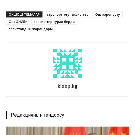
ОКШОШ ТЕМАЛАР
аэропорттогу таксисттер
Ош аэропорту
Ош ОИИБи
таксисттер сурак берди
Өзбекстандын жарандары
kloop.kg
Редакциянын тандоосу