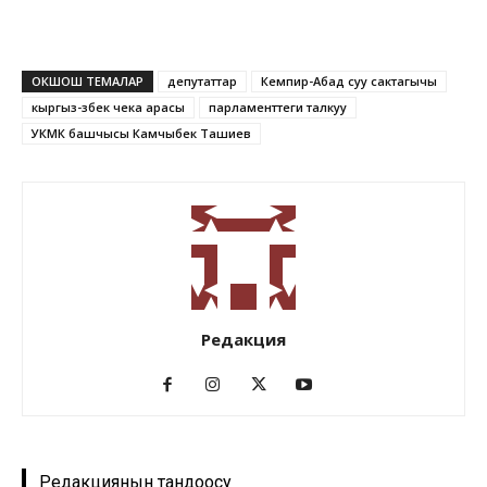
ОКШОШ ТЕМАЛАР
депутаттар
Кемпир-Абад суу сактагычы
кыргыз-өзбек чека арасы
парламенттеги талкуу
УКМК башчысы Камчыбек Ташиев
Редакция
Редакциянын тандоосу