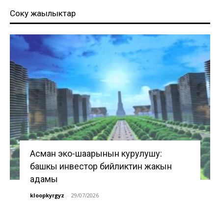
Соңку жаңылыктар
Асман эко-шаарынын курулушу:
башкы инвестор бийликтин жакын
адамы
kloopkyrgyz
-
29/07/2026