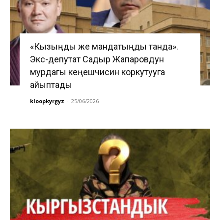
«Кызыңды же мандатыңды танда».
Экс-депутат Садыр Жапаровдун
мурдагы кеңешчисин коркутууга
айыптады
kloopkyrgyz
-
25/06/2026