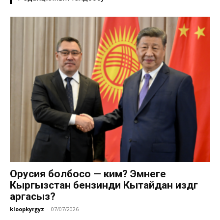
Орусия болбосо — ким? Эмнеге
Кыргызстан бензинди Кытайдан издөөгө
аргасыз?
kloopkyrgyz
-
07/07/2026