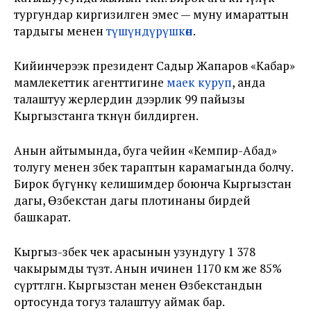
тургундар киргизилген эмес — муну имараттын
тардыгы менен
түшүндүрүшкөн
.
Кийинчерээк президент Садыр Жапаров «Кабар»
мамлекеттик агенттигине
маек куруп
, анда
талаштуу жерлердин дээрлик 99 пайызы
Кыргызстанга өткөнүн билдирген.
Анын айтымында, буга чейин «Кемпир-Абад»
толугу менен өзбек тараптын карамагында болчу.
Бирок бүгүнкү келишимдер боюнча Кыргызстан
дагы, Өзбекстан дагы плотинаны бирдей
башкарат.
Кыргыз-өзбек чек арасынын узундугу 1 378
чакырымды түзөт. Анын ичинен 1170 км же 85%
сүрөттөлгөн. Кыргызстан менен Өзбекстандын
ортосунда тогуз талаштуу аймак бар.