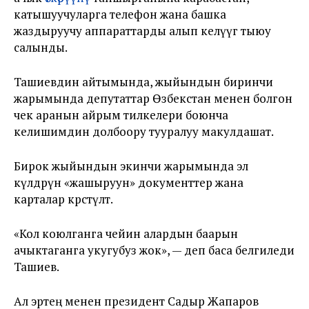
катышуучуларга телефон жана башка
жаздыруучу аппараттарды алып келүүгө тыюу
салынды.
Ташиевдин айтымында, жыйындын биринчи
жарымында депутаттар Өзбекстан менен болгон
чек аранын айрым тилкелери боюнча
келишимдин долбоору тууралуу макулдашат.
Бирок жыйындын экинчи жарымында эл
өкүлдөрүнө «жашыруун» документтер жана
карталар көрсөтүлөт.
«Кол коюлганга чейин алардын баарын
ачыктаганга укугубуз жок», — деп баса белгиледи
Ташиев.
Ал эртең менен президент Садыр Жапаров