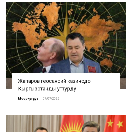
Жапаров геосаясий казинодо
Кыргызстанды уттурду
kloopkyrgyz
-
07/07/2026