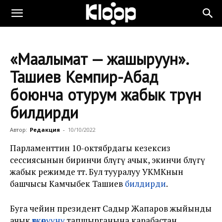
«Маалымат — жашыруун».
Ташиев Кемпир-Абад
боюнча отурум жабык өтөрүн
билдирди
Автор:
Редакция
-
10/10/2022
Парламенттин 10-октябрдагы кезексиз
сессиясынын биринчи бөлүгү ачык, экинчи бөлүгү
жабык режимде өтөт. Бул тууралуу УКМКнын
башчысы Камчыбек Ташиев
билдирди
.
Буга чейин президент Садыр Жапаров жыйынды
ачык
өткөрүүнү
тапшырганына карабастан,