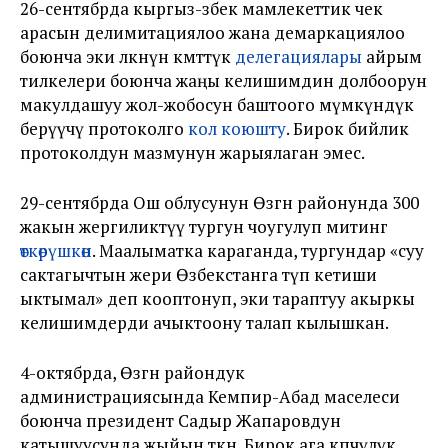
26-сентябрда кыргыз-өзбек мамлекеттик чек
арасын делимитациялоо жана демаркациялоо
боюнча эки өлкөнүн өкмөттүк
делегациялары
айрым
тилкелери боюнча жаңы келишимдин долбоорун
макулдашуу жол-жобосун баштоого мүмкүндүк
берүүчү протоколго
кол коюшту
. Бирок бийлик
протоколдун мазмунун жарыялаган эмес.
29-сентябрда Ош облусунун Өзгөн районунда 300
жакын жергиликтүү тургун чоугулуп митинг
өткөрүшкөн
. Маалыматка караганда, тургундар «суу
сактагычтын жери Өзбекстанга өтүп кетиши
ыктымал» деп кооптонуп, эки тараптуу акыркы
келишимдерди ачыктоону талап кылышкан.
4-октябрда, Өзгөн райондук
администрациясында Кемпир-Абад маселеси
боюнча президент Садыр Жапаровдун
катышуусунда жыйын өткөн. Бирок ага көпчүлүк