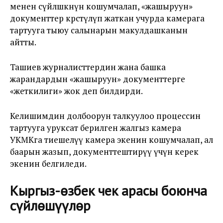
менен сүйлөшкөнүн кошумчалап, «жашыруун»
документтер көрсөтүлүп жаткан учурда камерага
тартууга тыюу салынарын макулдашканын
айтты.
Ташиев журналисттердин жана башка
жарандардын «жашыруун» документтерге
«жеткилиги» жок деп билдирди.
Келишимдин долбоорун талкуулоо процессин
тартууга уруксат берилген жалгыз камера
УКМКга тиешелүү камера экенин кошумчалап, ал
баарын жазып, документтештирүү үчүн керек
экенин белгиледи.
Кыргыз-өзбек чек арасы боюнча
сүйлөшүүлөр