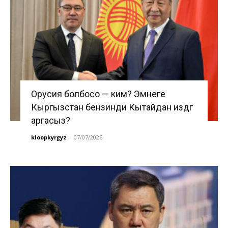
Орусия болбосо — ким? Эмнеге
Кыргызстан бензинди Кытайдан издөөгө
аргасыз?
kloopkyrgyz
-
07/07/2026