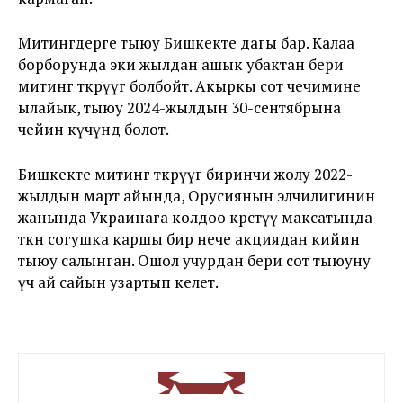
Митингдерге тыюу Бишкекте дагы бар. Калаа
борборунда эки жылдан ашык убактан бери
митинг өткөрүүгө болбойт. Акыркы сот чечимине
ылайык, тыюу 2024-жылдын 30-сентябрына
чейин күчүндө болот.
Бишкекте митинг өткөрүүгө биринчи жолу 2022-
жылдын март айында, Орусиянын элчилигинин
жанында Украинага колдоо көрсөтүү максатында
өткөн согушка каршы бир нече акциядан кийин
тыюу салынган. Ошол учурдан бери сот тыюуну
үч ай сайын узартып келет.