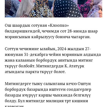
Ош шаардык сотунан «Клоопко»
билдиришкендей, чечимди сот 28-июнда шаар
мэриясынын кайрылуусу боюнча чыгарган.
Соттун чечимине ылайык, 2024-жылдын 27-
июнунан 31-декабрга чейин мэриянын алдында
жана калаанын борбордук аянтында митинг
өткөрүүгө болбойт. Митингдерди К. Ататүрк
атындагы паркта өткөрүүгө болот.
Митингдерге тыюу салынганы кечээ Оштун
борбордук базарында иштеген соодагерлер
базарды көчүрүүгө каршы чыкканда белгилүү
болду. Бул митингде милиция төрт кишини
кармаган.