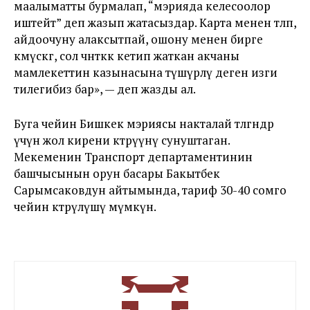
маалыматты бурмалап, “мэрияда келесоолор
иштейт” деп жазып жатасыздар. Карта менен төлөп,
айдоочуну алаксытпай, ошону менен бирге
көмүскөгө, сол чөнтөккө кетип жаткан акчаны
мамлекеттин казынасына түшүрөлү деген изги
тилегибиз бар», — деп жазды ал.
Буга чейин Бишкек мэриясы накталай төлөгөндөр
үчүн жол кирени көтөрүүнү сунуштаган.
Мекеменин Транспорт департаментинин
башчысынын орун басары Бакытбек
Сарымсаковдун айтымында, тариф 30-40 сомго
чейин көтөрүлүшү мүмкүн.