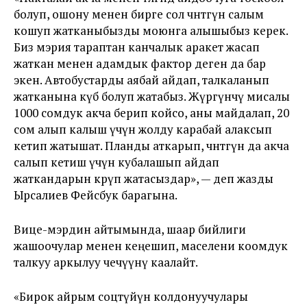
болуп, ошону менен бирге сол чөнтөгүнө салым
кошуп жатканыбызды моюнга алышыбыз керек.
Биз мэрия тараптан канчалык аракет жасап
жаткан менен адамдык фактор деген да бар
экен. Автобустарды аябай айдап, талкаланып
жатканына күбө болуп жатабыз. Жүргүнчү мисалы
1000 сомдук акча берип койсо, аны майдалап, 20
сом алып калыш үчүн жолду карабай алаксып
кетип жатышат. Планды аткарып, чөнтөгүнө да акча
салып кетиш үчүн кубалашып айдап
жаткандарын көрүп жатасыздар», — деп жазды
Ырсалиев Фейсбук барагына.
Вице-мэрдин айтымында, шаар бийлиги
жашоочулар менен кеңешип, маселени коомдук
талкуу аркылуу чечүүнү каалайт.
«Бирок айрым соцтүйүн колдонуучулары