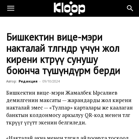
Бишкектин вице-мэри
накталай төлөгөндөр үчүн жол
кирени көтөрүү сунушу
боюнча түшүндүрмө берди
Автор:
Редакция
-
09/10/2024
Бишкектин вице-мэри Жамалбек Ырсалиев
демилгенин максаты — жарандарды жол кирени
накталай эмес — «Тулпар» карталары же каалаган
банктын колдонмосу аркылуу QR-код менен төлөөгө
өткөрүүгө үгүттөө экенин белгиледи.
«Накталай акча менен төлөгөндө айдоочуга тоскоол