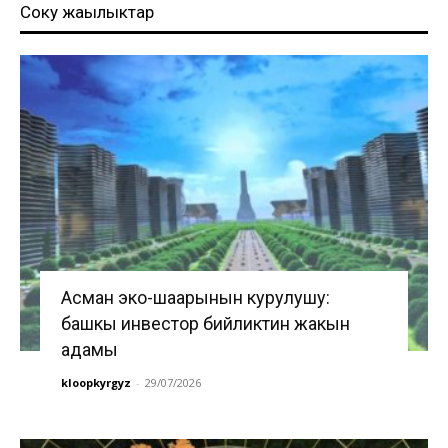
Соңку жаңылыктар
Асман эко-шаарынын курулушу:
башкы инвестор бийликтин жакын
адамы
kloopkyrgyz
-
29/07/2026