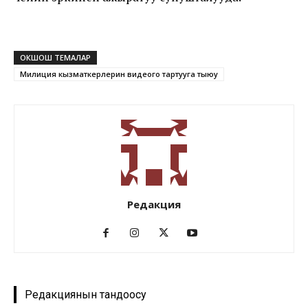
ОКШОШ ТЕМАЛАР
Милиция кызматкерлерин видеого тартууга тыюу
Редакция
Редакциянын тандоосу