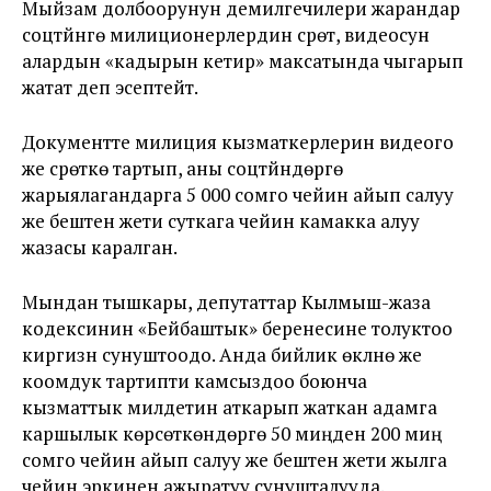
Мыйзам долбоорунун демилгечилери жарандар
соцтүйүнгө милиционерлердин сүрөт, видеосун
алардын «кадырын кетирүү» максатында чыгарып
жатат деп эсептейт.
Документте милиция кызматкерлерин видеого
же сүрөткө тартып, аны соцтүйүндөргө
жарыялагандарга 5 000 сомго чейин айып салуу
же бештен жети суткага чейин камакка алуу
жазасы каралган.
Мындан тышкары, депутаттар Кылмыш-жаза
кодексинин «Бейбаштык» беренесине толуктоо
киргизүүнү сунуштоодо. Анда бийлик өкүлүнө же
коомдук тартипти камсыздоо боюнча
кызматтык милдетин аткарып жаткан адамга
каршылык көрсөткөндөргө 50 миңден 200 миң
сомго чейин айып салуу же бештен жети жылга
чейин эркинен ажыратуу сунушталууда.