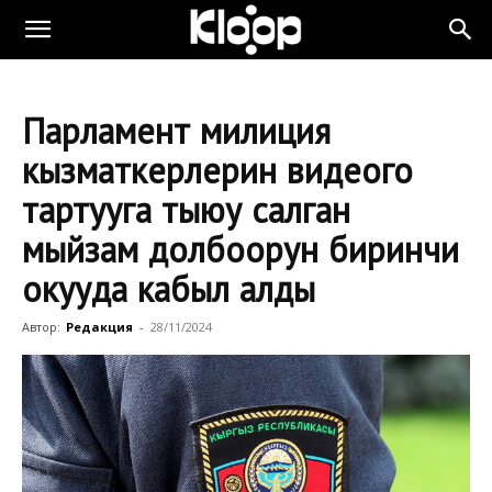
Парламент милиция
кызматкерлерин видеого
тартууга тыюу салган
мыйзам долбоорун биринчи
окууда кабыл алды
Автор:
Редакция
-
28/11/2024