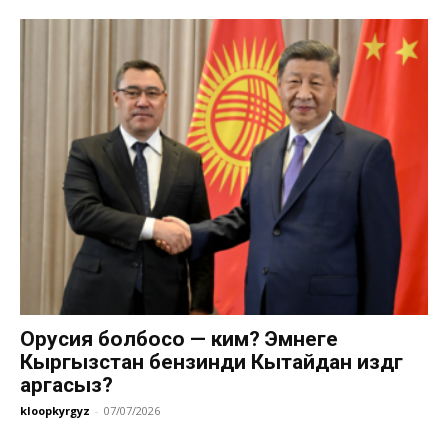
Орусия болбосо — ким? Эмнеге
Кыргызстан бензинди Кытайдан издөөгө
аргасыз?
kloopkyrgyz
-
07/07/2026