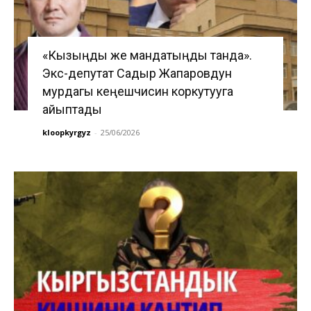
«Кызыңды же мандатыңды танда».
Экс-депутат Садыр Жапаровдун
мурдагы кеңешчисин коркутууга
айыптады
kloopkyrgyz
-
25/06/2026