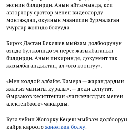
экенин билдирди. Анын айтымында, кеп
авторлору сүрөттөр менен видеолорду
монтаждап, окуянын маанисин бурмалаган
учурлар жөнүндө болууда.
Бирок Дастан Бекешев мыйзам долбоорунун
өзүндө бул жөнүндө эч нерсе жазылбаганын
билдирди. Анын пикиринде, документ так
жазылбагандыктан, ал «өтө кооптуу».
«Мен колдой албайм. Камера — жарандардын
жалгыз чыныгы куралы», — деди депутат.
Өмүрзаков кесиптешин «чагымчылдык менен
алектенбөөгө» чакырды.
Буга чейин Жогорку Кеңеш мыйзам долбоорун
кайра кароого
жөнөткөн болчу
.