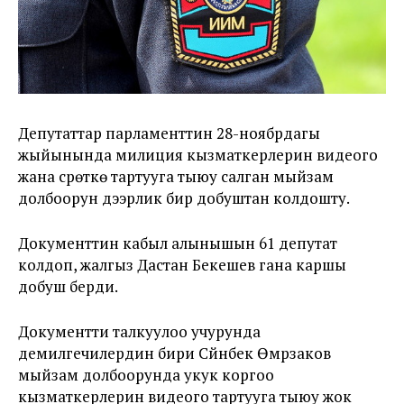
Депутаттар парламенттин 28-ноябрдагы
жыйынында милиция кызматкерлерин видеого
жана сүрөткө тартууга тыюу салган мыйзам
долбоорун дээрлик бир добуштан колдошту.
Документтин кабыл алынышын 61 депутат
колдоп, жалгыз Дастан Бекешев гана каршы
добуш берди.
Документти талкуулоо учурунда
демилгечилердин бири Сүйүнбек Өмүрзаков
мыйзам долбоорунда укук коргоо
кызматкерлерин видеого тартууга тыюу жок