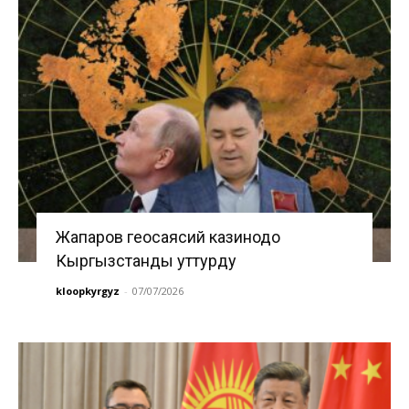
Жапаров геосаясий казинодо
Кыргызстанды уттурду
kloopkyrgyz
-
07/07/2026