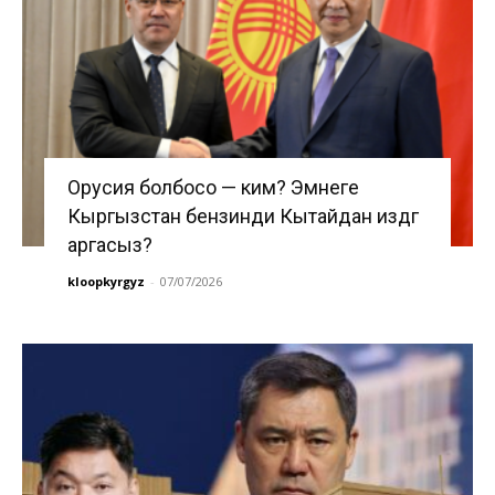
Орусия болбосо — ким? Эмнеге
Кыргызстан бензинди Кытайдан издөөгө
аргасыз?
kloopkyrgyz
-
07/07/2026