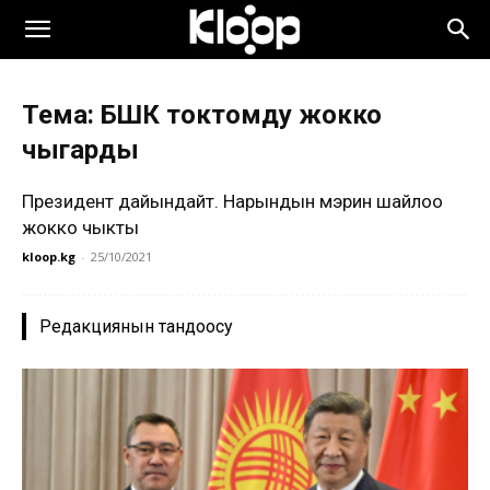
Тема: БШК токтомду жокко
чыгарды
Президент дайындайт. Нарындын мэрин шайлоо
жокко чыкты
kloop.kg
-
25/10/2021
Редакциянын тандоосу