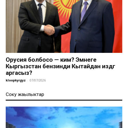
Орусия болбосо — ким? Эмнеге
Кыргызстан бензинди Кытайдан издөөгө
аргасыз?
kloopkyrgyz
-
07/07/2026
Соңку жаңылыктар