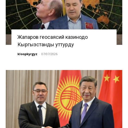
Жапаров геосаясий казинодо
Кыргызстанды уттурду
kloopkyrgyz
-
07/07/2026