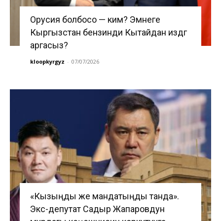
Орусия болбосо — ким? Эмнеге
Кыргызстан бензинди Кытайдан издөөгө
аргасыз?
kloopkyrgyz
-
07/07/2026
«Кызыңды же мандатыңды танда».
Экс-депутат Садыр Жапаровдун