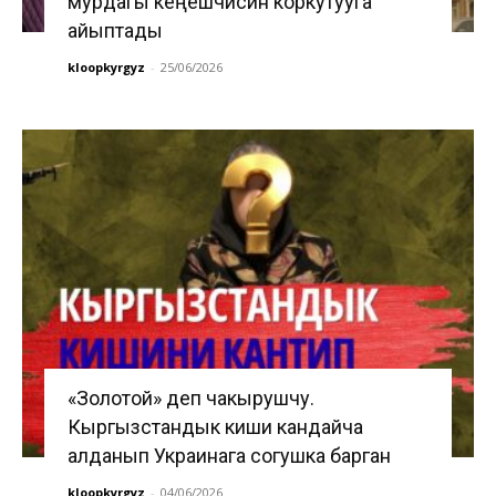
мурдагы кеңешчисин коркутууга
айыптады
kloopkyrgyz
-
25/06/2026
«Золотой» деп чакырушчу.
Кыргызстандык киши кандайча
алданып Украинага согушка барган
kloopkyrgyz
-
04/06/2026