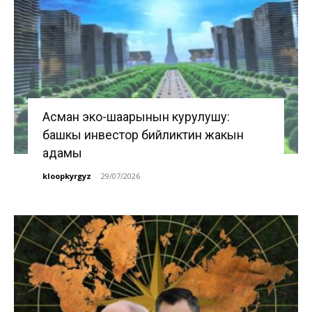
Асман эко-шаарынын курулушу:
башкы инвестор бийликтин жакын
адамы
kloopkyrgyz
-
29/07/2026