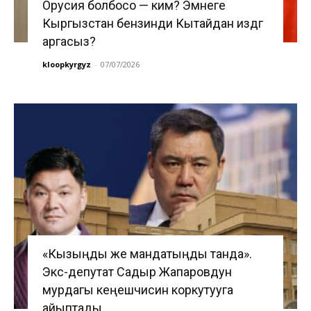
Орусия болбосо — ким? Эмнеге
Кыргызстан бензинди Кытайдан издөөгө
аргасыз?
kloopkyrgyz
-
07/07/2026
«Кызыңды же мандатыңды танда».
Экс-депутат Садыр Жапаровдун
мурдагы кеңешчисин коркутууга
айыптады