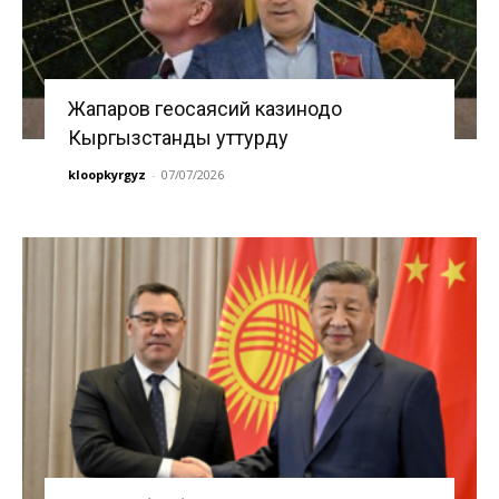
Жапаров геосаясий казинодо
Кыргызстанды уттурду
kloopkyrgyz
-
07/07/2026