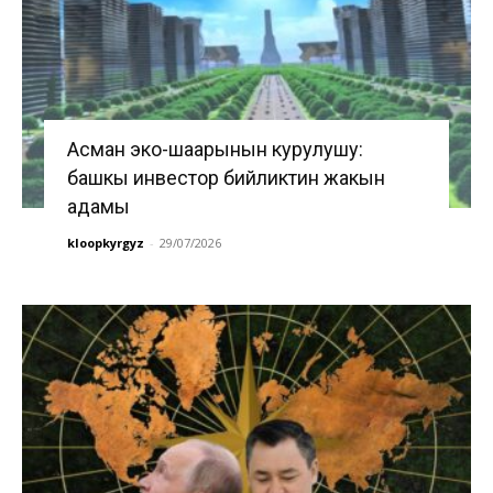
Асман эко-шаарынын курулушу:
башкы инвестор бийликтин жакын
адамы
kloopkyrgyz
-
29/07/2026