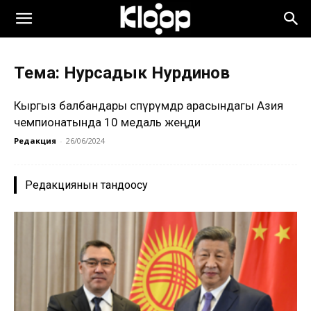
Тема: Нурсадык Нурдинов
Кыргыз балбандары өспүрүмдөр арасындагы Азия
чемпионатында 10 медаль жеңди
Редакция
-
26/06/2024
Редакциянын тандоосу