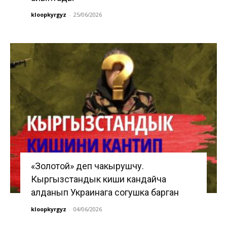
kloopkyrgyz
-
25/06/2026
«Золотой» деп чакырушчу.
Кыргызстандык киши кандайча
алданып Украинага согушка барган
kloopkyrgyz
-
04/06/2026