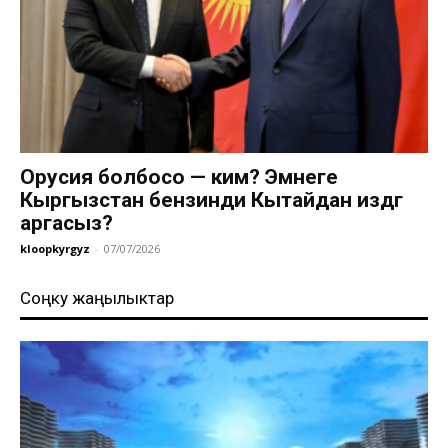
Орусия болбосо — ким? Эмнеге
Кыргызстан бензинди Кытайдан издөөгө
аргасыз?
kloopkyrgyz
-
07/07/2026
Соңку жаңылыктар