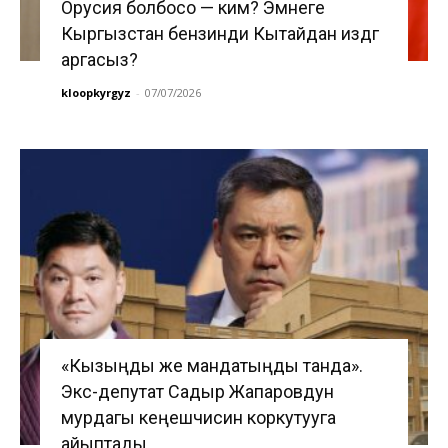
Орусия болбосо — ким? Эмнеге
Кыргызстан бензинди Кытайдан издөөгө
аргасыз?
kloopkyrgyz
-
07/07/2026
«Кызыңды же мандатыңды танда».
Экс-депутат Садыр Жапаровдун
мурдагы кеңешчисин коркутууга
айыптады