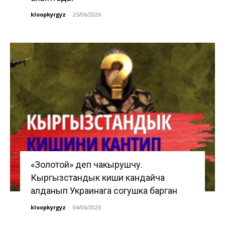
kloopkyrgyz
-
25/06/2026
«Золотой» деп чакырушчу.
Кыргызстандык киши кандайча
алданып Украинага согушка барган
kloopkyrgyz
-
04/06/2026