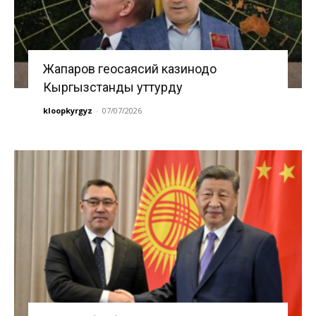
Жапаров геосаясий казинодо
Кыргызстанды уттурду
kloopkyrgyz
-
07/07/2026