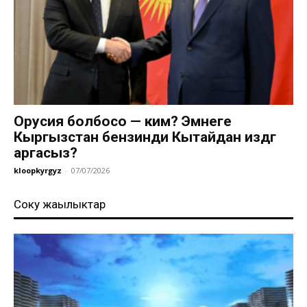
Орусия болбосо — ким? Эмнеге
Кыргызстан бензинди Кытайдан издөөгө
аргасыз?
kloopkyrgyz
-
07/07/2026
Соңку жаңылыктар