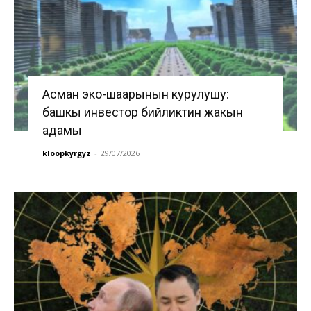
Асман эко-шаарынын курулушу:
башкы инвестор бийликтин жакын
адамы
kloopkyrgyz
-
29/07/2026