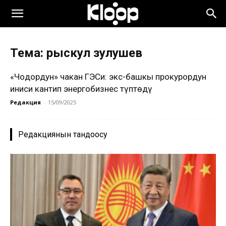
Тема: рыскул зулушев
«Чоңдордун» чакан ГЭСи: экс-башкы прокурордун
иниси кантип энергобизнес түптөдү
Редакция
-
15/09/2025
Редакциянын тандоосу