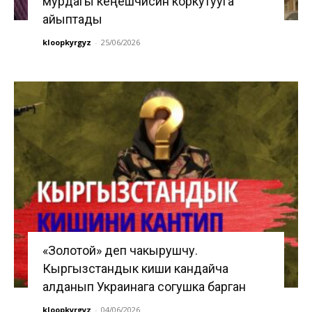
мурдагы кеңешчисин коркутууга
айыптады
kloopkyrgyz
-
25/06/2026
«Золотой» деп чакырушчу.
Кыргызстандык киши кандайча
алданып Украинага согушка барган
kloopkyrgyz
-
04/06/2026