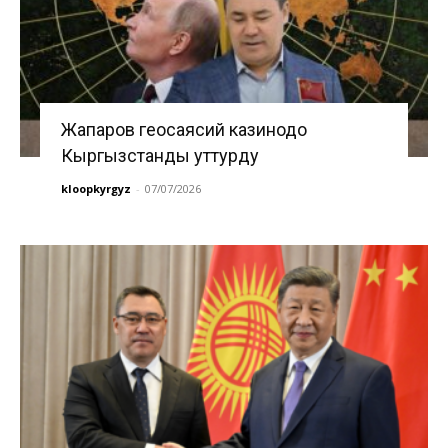
Жапаров геосаясий казинодо
Кыргызстанды уттурду
kloopkyrgyz
-
07/07/2026