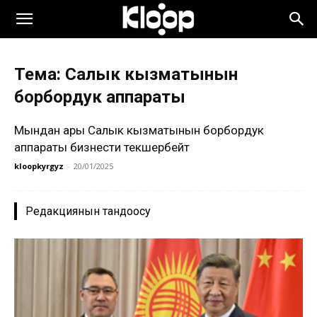
Тема: Салык кызматынын
борбордук аппараты
Мындан ары Салык кызматынын борбордук
аппараты бизнести текшербейт
kloopkyrgyz
-
20/01/2025
Редакциянын тандоосу