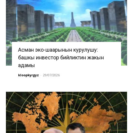
Асман эко-шаарынын курулушу:
башкы инвестор бийликтин жакын
адамы
kloopkyrgyz
-
29/07/2026