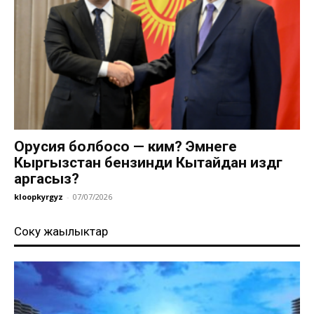
Орусия болбосо — ким? Эмнеге
Кыргызстан бензинди Кытайдан издөөгө
аргасыз?
kloopkyrgyz
-
07/07/2026
Соңку жаңылыктар