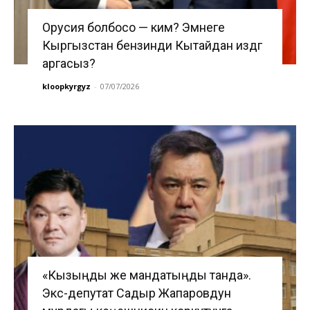
Орусия болбосо — ким? Эмнеге
Кыргызстан бензинди Кытайдан издөөгө
аргасыз?
kloopkyrgyz
-
07/07/2026
«Кызыңды же мандатыңды танда».
Экс-депутат Садыр Жапаровдун