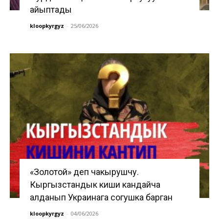
айыптады
kloopkyrgyz
-
25/06/2026
«Золотой» деп чакырушчу.
Кыргызстандык киши кандайча
алданып Украинага согушка барган
kloopkyrgyz
-
04/06/2026