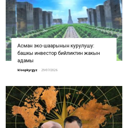
Асман эко-шаарынын курулушу:
башкы инвестор бийликтин жакын
адамы
kloopkyrgyz
-
29/07/2026