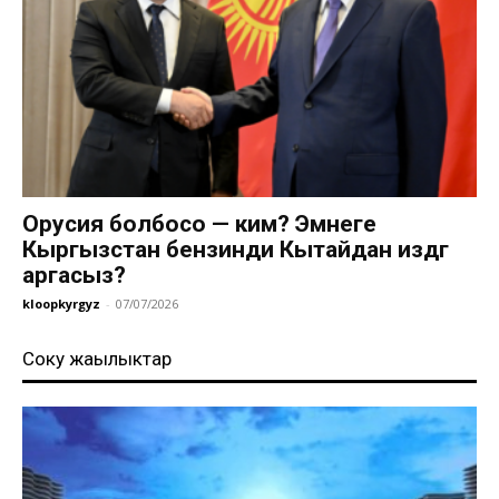
Орусия болбосо — ким? Эмнеге
Кыргызстан бензинди Кытайдан издөөгө
аргасыз?
kloopkyrgyz
-
07/07/2026
Соңку жаңылыктар