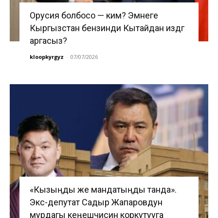
Орусия болбосо — ким? Эмнеге
Кыргызстан бензинди Кытайдан издөөгө
аргасыз?
kloopkyrgyz
-
07/07/2026
«Кызыңды же мандатыңды танда».
Экс-депутат Садыр Жапаровдун
мурдагы кеңешчисин коркутууга