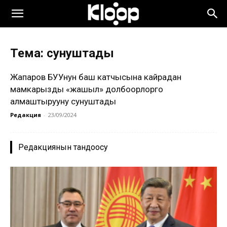
Тема: сунуштады
Жапаров БУУнун баш катчысына кайрадан
мамкарызды «жашыл» долбоорлорго
алмаштырууну сунуштады
Редакция
-
23/09/2024
Редакциянын тандоосу