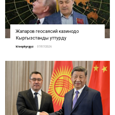
Жапаров геосаясий казинодо
Кыргызстанды уттурду
kloopkyrgyz
-
07/07/2026