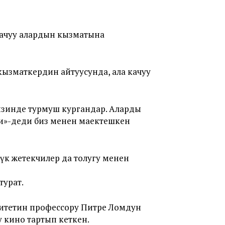
качуу алардын кызматына
кызматкердин айтуусунда, ала качуу
изинде турмуш кургандар. Аларды
и»-деди биз менен маектешкен
үк жетекчилер да толугу менен
турат.
ситетин профессору Питре Ломдун
у кино тартып кеткен.