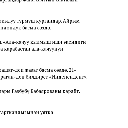
аркылуу турмуш кургандар. Айрым
ндондук басма сөздө.
н. «Ала-качуу кылмыш иши экендиги
а карабастан ала-качуунун
шат-деп жазат басма сөздө. 21-
ураган-деп билдирет «Индепендент».
тары Газбүбү Бабаярованы карайт.
 тарткандыгынан уятка