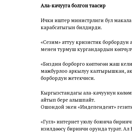
Ала-качууга болгон таасир
Ички иштер министрлиги бул макала
карабсатыгын билдирди.
«Сезим» аттуу кризистик борбордун 
менен турмуш кургандардын көпчүл
«Биздин борборго көптөгөн жаш кели
мажбурлоо аркылуу калтырышкан, а
борбордун жетекчиси.
Кыргызстандагы ала-качуунун көлөмү
айтып бере алышпайт.
Ошондой экен «Индепендент» гезити
«Гугл» интернет уюлу боюнча бирин
изилдөөсү биринчи орунда турат. Ал 