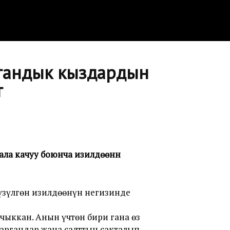
стандык кыздардын
т
ала качуу боюнча изилдөөнүн
үзүлгөн изилдөөнүн негизинде
чыккан. Анын үчтөн бири гана өз
баргандар жана салттын сакталып