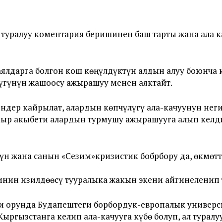
 туралуу коментария беришинен баш тарты жана ала 
аялдарга болгон кош көңүлдүктүн алдын алуу боюнча 
үгүнүн жашоосу ажырашуу менен аяктайт.
ндер кайрылат, алардын көпчүлүгү ала-качуунун нег
кыр акыбети алардын турмушу ажырашууга алып келд
н жана санын «Сезим»кризистик бобрбору да, өкмөтт
нин изилдөөсү тууралыка жакын экени айгинеленип 
чи орунда Будапештеги борбордук-европалык универ
Кыргызстанга келип ала-качууга күбө болуп, ал туралу