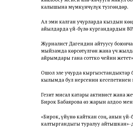
калышына мүмкүнчүлүк тузгөндөр.
Ал эми калган учурларда кыздын көң
айылдарда үй-бүлө кургандардын 80%
Журналист Дагендин айтуусу боюнча
мыйзамда көрсөтүлгөн жана үч жылда
айрымдары гана соттко чейин жетет»
Ошол эле учурда кыргызстандыктар б
кылымда бул нерсенин кесепетинен к
Гезит мисал катары активист жана же
Бирок Бабаярова өз жарын алдоо мен
«Бирок, үйүнө кайткан соң, анын үй
калтыргандыгы туралуу айтышкан»-д