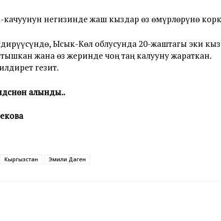
-качуунун негизинде жаш кыздар өз өмүрлөрүнө корку
дирүүсүндө, Ысык-Көл облусунда 20-жаштагы эки кы
тышкан жана өз жеринде чоң таң калууну жараткан.
илдирет гезит.
дүсүнөн алынды..
бекова
Кыргызстан
Эмили Даген