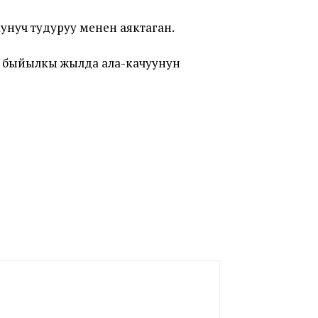
нуч тудуруу менен аяктаган.
з быйылкы жылда ала-качуунун