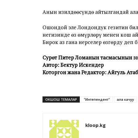
Анын изилдөөсүндө айтылгандай ала
Ошондой эле Лондондук гезитин бил
негизинде өз өмүрлөрү менен кош ай
Бирок аз гана нерселер өзгөрду деп б
Сурөт Питер Ломанын тасмасынын үзүн
Автор: Бектур Искендер
Которгон жана Редактор: Айгуль Ата
ОКШОШ ТЕМАЛАР
"Интепендент"
ала качуу
kloop.kg