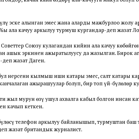
үлү эске алынган эмес жана аларды мажбурлоо жолу 
ы ала качуу аркылуу турмуш кургандар-деп жазат Ло
 Советтер Союзу кулагандан кийин ала качуу көбөйгө
н ашык эркинен ажыратылуусу да жазылган. Бирок аг
-деп жазат Даген.
ул нерсени кылмыш иши катары эмес, салт катары кара
анчалаган ажырашуулар болуп, бир топ үй-бүлөлөр к
ти жыл мурун өзү ушул ахвалга кабыл болгон инсан ка
ен качып кеткен.
-бүлөсү телефон аркылуу байланышып, турмуштан баш
еп жазат британдык журналист.