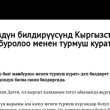
өздүн билдирүүсүндө Кыргыз
ажбуролоо менен турмуш кура
 бөлүгү мажбурлоо менен турмуш курат»-деп билдирет 
ук басма сөзүнүн билдирүүсүндө.
или Даген. Ал кыргыз калкынын тогуз айылында жүрг
үн жарымы ала качуу менен турмуш кургандар болуп 
лгондор, качан кана өздөрү ала-качууга макул болуп 