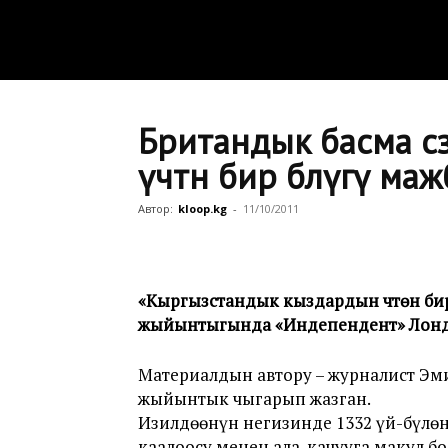
Британдык басма с
үчтөн бир бөлүгү м
Автор:
kloop.kg
-
11/10/2011
«Кыргызстандык кыздардын үчтөн бир
жыйынтыгында «Индепендент» Лондонд
Материалдын автору – журналист Эм
жыйынтык чыгарып жазган.
Изилдөөнүн негизинде 1332 үй-бүлөн
каалоосу менен ала-качууга макул бо