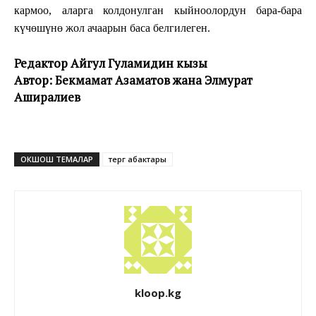
кармоо, аларга колдонулган кыйноолордун бара-бара
күчөшүнө жол ачаарын баса белгилеген.
Редактор Айгул Гуламидин кызы
Автор: Бекмамат Азаматов жана Элмурат
Аширалиев
ОКШОШ ТЕМАЛАР
тергөө абактары
kloop.kg