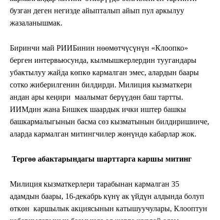
бузган деген негизде айыпталып айып пул аркылуу
жазаланышмак.
Биринчи май РИИБинин нөөмөтчүсүнүн «Клоопко»
берген интервьюсунда, кылмышкерлердин туугандары
убактылуу жайда көпкө кармалган эмес, алардын баары
сотко жиберилгенин билдирди. Милиция кызматкери
андан ары кеңири маалымат берүүдөн баш тартты.
ИИМдин жана Бишкек шаардык ички иштер башкы
башкармалыгынын басма сөз кызматынын билдиришинче,
аларда кармалган митингчилер жөнүндө кабарлар жок.
Тергөө абактарындагы шарттарга каршы митинг
Милиция кызматкерлери тарабынан кармалган 35
адамдын баары, 16-декабрь күнү ак үйдүн алдында болуп
өткөн каршылык акциясынын катышуучулары, Клооптун