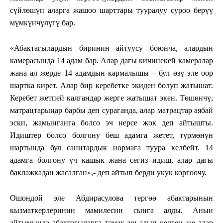
сүйлөшүп аларга жашоо шарттары тууралуу суроо берүү
мүмкүнчүлүгү бар.
«Абактагылардын биринин айтуусу боюнча, алардын
камерасында 14 адам бар. Алар дагы кичинекей камералар
жана ал жерде 14 адамдын кармалышы – бул өзү эле оор
шартка кирет. Алар бир керебетке экиден болуп жатышат.
Керебет жетпей калгандар жерге жатышат экен. Төшөнчү,
матрацтарыңар барбы деп сураганда, алар матрацтар аябай
эски, жамынганга болсо эч нерсе жок деп айтышты.
Идиштер болсо болгону беш адамга жетет, түрмөнүн
шартында бул санитардык нормага туура келбейт. 14
адамга болгону үч кашык жана сегиз идиш, алар дагы
баклажкадан жасалган»,- деп айтып берди укук коргоочу.
Ошондой эле Абдирасулова тергөө абактарынын
кызматкерлеринин мамилесин сынга алды. Анын
айтымында абактагыларга тамак-аш алып келген же алар