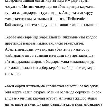
кабарчыларынын баамында ал жерге жүздөй адам
чогулган. Митингчилер-тергөө абактарында кармалып
турган жарандардын туугандары. Алар ж
аза аткаруу
мамлекеттик кызматынын башчысы
Шейшенбек
Байзаковдун кызмат ордунан кетишин талап кылышкан.
Тергөө абактарында жарыяланган ачкачылыкты колдоо
ирээтинде нааразычылык акциясы өткөрүлгөн.
Абактагылардын туугандары убактылуу кармоочу
жайлардын шарттарынын начардыгына арызданышат,
айтымдарында алардын балдары жана жакындары ур-
токмокко чыдап жана бир керебетке бир нече адамдан
жатышат.
«Мен ооруп жатканыма карабастан алыстан балам үчүн
бил жерге келип отурам. Менин балам да оорукчан бирок
ал да ачкачылык кармап отурат. Ал жакта жашоо абдан
начар шартта экен. Биздин балдарга караганда айбандарга