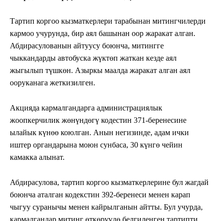
Тартип коргоо кызматкерлери тарабынан митингчилерди
кармоо учурунда, бир аял башынан оор жаракат алган.
Абдирасулованын айтуусу боюнча, митингге
чыккандарды автобуска жүктөп жаткан кезде аял
жыгылып түшкөн. Азыркы маалда жаракат алган аял
ооруканага жеткизилген.
Акцияда кармалгандарга администрациялык
жоопкерчилик жөнүндөгү кодестин 371-беренесине
ылайык күнөө коюлган. Анын негизинде, адам ички
иштер органдарына моюн сунбаса, 30 күнгө чейин
камакка алынат.
Абдирасулова, тартип коргоо кызматкерлерине бул жагдай
боюнча аталган кодекстин 392-беренеси менен карап
чыгуу суранычы менен кайрылганын айтты. Бул учурда,
кармалгандар митинг өткөрүүдө белгиленген тартипти