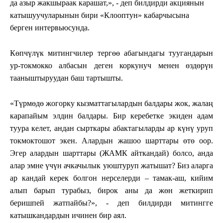
да азыр жакшыраак карашат,», - деп билдирди акциянын
катышуучуларынын бири «Клооптун» кабарчысына
берген интервьюсунда.
Көпчүлүк митингчилер тергөө абагындагы туугандарын
ур-токмокко албасын деген коркунуч менен өздөрүн
тааныштыруудан баш тартышты.
«Түрмөдө жогорку кызматтагылардын балдары жок, жалаң
карапайым элдин балдары. Бир керебетке экиден адам
туура келет, андан сырткары абактагыларды ар күнү уруп
токмоктошот экен. Алардын жашоо шарттары өтө оор.
Эгер алардын шарттары (ЖАМК айткандай) болсо, анда
алар эмне үчүн ачкачылык уюштуруп жатышат? Биз аларга
ар кандай керек болгон нерселерди – тамак-аш, кийим
алып барып турабыз, бирок аны да жөн жеткирип
беришпей жатпайбы?», - деп билдирди митингге
катышкандардын ичинен бир аял.