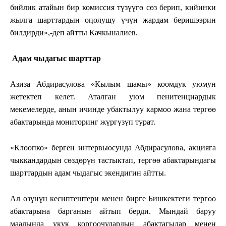
бийлик атайын бир комиссия түзүүгө сөз берип, кийинки
жылга шарттардын оңолушу үчүн жардам беришээрин
билдирди»,-деп айтты Качкыналиев.
Адам чыдагыс шарттар
Азиза Абдирасулова «Кылым шамы» коомдук уюмун
жетектеп келет. Аталган уюм пенитенциардык
мекемелерде, анын ичинде убактылуу кармоо жана тергөө
абактарында мониторинг жүргүзүп турат.
«Клоопко» берген интервьюсунда Абдирасулова, акцияга
чыккандардын сөздөрүн тастыктап, тергөө абактарындагы
шарттардын адам чыдагыс экендигин айтты.
Ал өзүнүн кесиптештери менен бирге Бишкектеги тергөө
абактарына барганын айтып берди. Мындай баруу
маалында укук коргоочулардын абактагылар менен