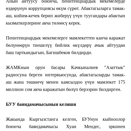
Анын айтуусу боюнча, пенитенциардык мекемелерде
өздөрүнүн коррупциясы өкүм сүрөт. Абактагыларга тамак-
аш, кийим-кечек берип жиберүү үчүн туугандары абактын
кызматкерлерине акча төлөөсү керек.
Пенитенциардык мекемелерге мамлекеттен канча каражат
бөлүнөөрүн тиешелүү бийлик өкүлдөрү ачык айтуудан
баш тарткандыгын, Багишбеков билдирди.
ЖАМКнын орун басары Качкыналиев "Азаттык"
радиосуна берген интервьюсунда, абактагыларды тамак-
аш жана төшөнчү менен камсыздоо үчүн мамлекет 175
миллион сом акча каражатын бөлүп берээрин билдирген.
БУУ
баяндамачысынын
келиши
Жакында Кыргызстанга келген, БУУнун кыйноолор
боюнча баяндамачысы Хуан Мендес, эркинен