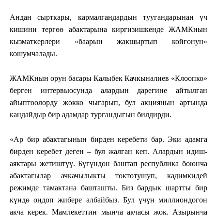
Андан сырткары, кармалгандардын туугандарынан үч
кишини тергөө абактарына киргизишкенде ЖАМКнын
кызматкерлери «баарын жакшыртып койгонун»
кошумчалады.
ЖАМКнын орун басары Калыбек Качкыналиев «Клоопко»
берген интервьюсунда алардын дарегине айтылган
айыптоолорду жокко чыгарып, бул акциянын артында
кандайдыр бир адамдар тургандыгын билдирди.
«Ар бир абактагынын бирден керебети бар. Эки адамга
бирден керебет деген – бул жалган кеп. Алардын идиш-
аяктары жетиштүү. Бүгүндөн баштап республика боюнча
абактагылар ачкачылыкты токтотушуп, кадимкидей
режимде тамактана башташты. Биз бардык шартты бир
күндө оңдоп жибере албайбыз. Бул үчүн миллиондогон
акча керек. Мамлекеттин мынча акчасы жок. Азырынча