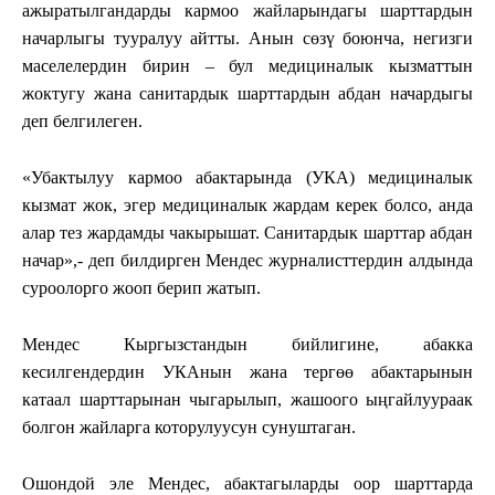
ажыратылгандарды кармоо жайларындагы шарттардын
начарлыгы тууралуу айтты. Анын сөзү боюнча, негизги
маселелердин бирин – бул медициналык кызматтын
жоктугу жана санитардык шарттардын абдан начардыгы
деп белгилеген.
«Убактылуу кармоо абактарында (УКА) медициналык
кызмат жок, эгер медициналык жардам керек болсо, анда
алар тез жардамды чакырышат. Санитардык шарттар абдан
начар»,- деп билдирген Мендес журналисттердин алдында
суроолорго жооп берип жатып.
Мендес Кыргызстандын бийлигине, абакка
кесилгендердин УКАнын жана тергөө абактарынын
катаал шарттарынан чыгарылып, жашоого ыңгайлуураак
болгон жайларга которулуусун сунуштаган.
Ошондой эле Мендес, абактагыларды оор шарттарда