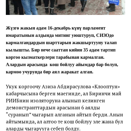
Жүзгө жакын
адам
16-
декабрь
күнү
парламент
имаратынын
алдында
митинг
уюштуруп,
СИЗОдо
кармалгандардын
шарттарын
жакшыртууну
талап
кылышты.
Бир нече сааттан кийин 35 адам тарти
п
коргоо
кызматкерлери
тарабынан
кармалган.
Алардын
арасында
кош бойлуу айымдар бар болуп,
кармоо учурунда бир аял жаракат алган.
Укук коргоочу Азиза Абдирасулова «Клооптун»
кабарчысына берген маегинде, ал Биринчи май
РИИБнин изоляторуна алынып келинген
демонстранттардын арасынан 6 аялды
“суранып” чыгарып алганын айтып берди. Анын
айтымында, ал алтоо тең кош бойлуу эле жана бул
аларды чыгарууга себеп болду.