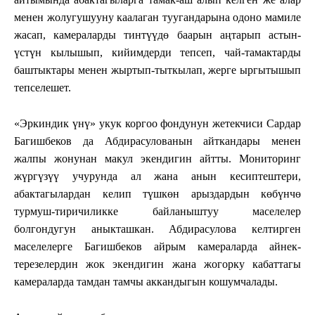
менен жолугушууну каалаган туугандарына одоно мамиле
жасап, камераларды тинтүүдө баарын аңтарып астын-
үстүн кылышып, кийимдерди тепсеп, чай-тамактарды
баштыктары менен жыртып-тыткылап, жерге ыргытышып
тепселешет.
«Эркиндик үнү» укук коргоо фондунун жетекчиси Сардар
Багишбеков да Абдирасулованын айткандары менен
жалпы жонунан макул экендигин айтты. Мониторинг
жүргүзүү учурунда ал жана анын кесиптештери,
абактагылардан келип түшкөн арыздардын көбүнчө
турмуш-тиричиликке байланыштуу маселелер
болгондугун аныкташкан. Абдирасулова келтирген
маселелерге Багишбеков айрым камераларда айнек-
терезелердин жок экендигин жана жогорку кабаттагы
камераларда тамдан тамчы аккандыгын кошумчалады.