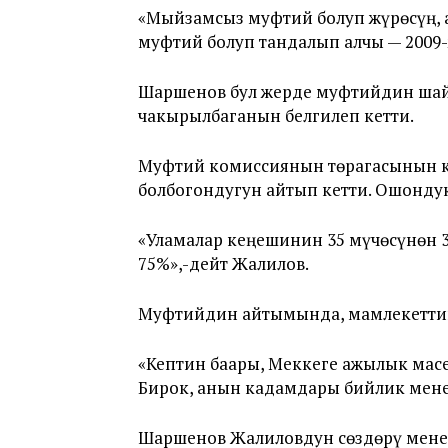
«Мыйзамсыз муфтий болуп жүрөсүң, 
муфтий болуп тандалып алчы — 2009
Шаршенов бул жерде муфтийдин шай
чакырылбаганын белгилеп кетти.
Муфтий комиссиянын төрагасынын кү
болбогондугун айтып кетти. Ошонду
«Уламалар кеңешинин 35 мүчөсүнөн 33
75%»,-дейт Жалилов.
Муфтийдин айтымында, мамлекеттик
«Кептин баары, Меккеге ажылык масе
Бирок, анын кадамдары бийлик мене
Шаршенов Жалиловдун сөздөрү мене