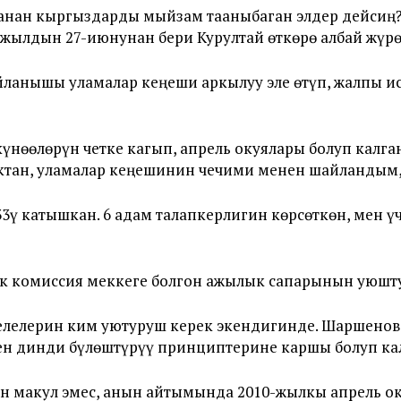
анан кыргыздарды мыйзам тааныбаган элдер дейсиң?
-жылдын 27-июнунан бери Курултай өткөрө албай жүрө
ланышы уламалар кеңеши аркылуу эле өтүп, жалпы и
нөөлөрүн четке кагып, апрель окуялары болуп калга
ктан, уламалар кеңешинин чечими менен шайландым,
ү катышкан. 6 адам талапкерлигин көрсөткөн, мен үчү
 комиссия меккеге болгон ажылык сапарынын уюштур
лелерин ким уютуруш керек экендигинде. Шаршенов, 
н динди бүлөштүрүү принциптерине каршы болуп кал
н макул эмес, анын айтымында 2010-жылкы апрель о