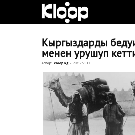
Клооп
кыргызча
Кыргыздарды бедуи
менен урушуп кетт
|
Автор:
kloop.kg
-
20/12/2011
Кыргызстан
жаңылыктары