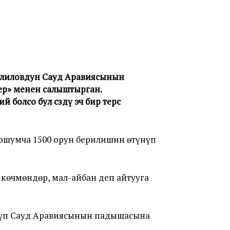
алиловдун Сауд Аравиясынын
ер» менен салыштырган.
болсо бул сөздү эч бир терс
ошумча 1500 орун берилишин өтүнүп
 көчмөндөр, мал-айбан деп айтууга
үнүп Сауд Аравиясынын падышасына