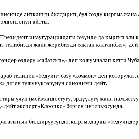
анисинде айтканын билдирип, бул сөздү кыргыз жана
колдонгонун айтты.
 Президент инаугурациядагы сөзүндө да кыргыз эли 
з тилибизди жана жерибизди сактап калганбыз»,-дей
өндөр өздөрү «сабатсыз»,- деп кошумчалап кетти Чуба
араб тилинен «бедуин» сөзү «көчмөн» деп которулат,
к» деген түшүнүктөрүнүн синоними дейт.
ттары үчүн (меймандостугу, эрдүүлүгү жана намысту
 дейт эксперт «Клоопко» берген интерьюсунда.
рагасынын билдирүүсүндө, кыргыздарды «бедуиндер