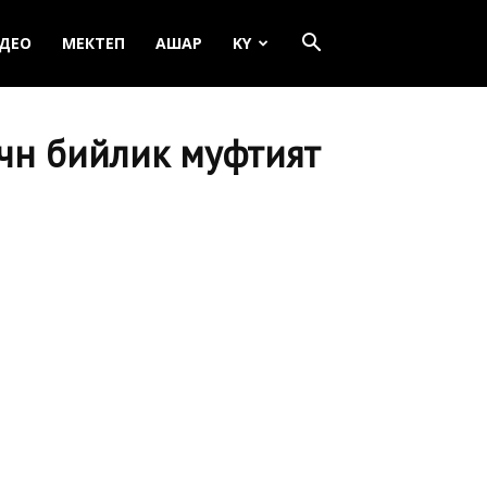
ДЕО
МЕКТЕП
АШАР
KY
үн бийлик муфтият