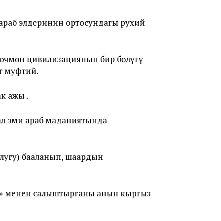
 араб элдеринин ортосундагы рухий
көчмөн цивилизациянын бир бөлүгү
т муфтий.
к ажы .
 ал эми араб маданиятында
улугу) бааланып, шаардын
» менен салыштырганы анын кыргыз