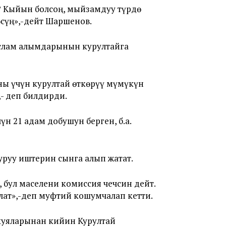
 Кыйын болсоң, мыйзамдуу түрдө
сүң»,-дейт Шаршенов.
слам алымдарынын курултайга
ны үчүн курултай өткөрүү мүмүкүн
- деп билдирди.
н 21 адам добушун берген, б.а.
уу иштерин сынга алып жатат.
бул маселени комиссия чечсин дейт.
ат»,-деп муфтий кошумчалап кетти.
куяларынан кийин Курултай