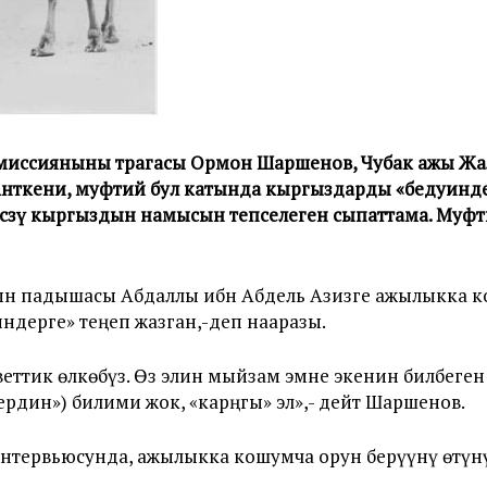
миссияныны төрагасы Ормон Шаршенов, Чубак ажы Ж
Анткени, муфтий бул катында кыргыздарды «бедуинд
зү кыргыздын намысын тепселеген сыпаттама. Муфтий 
н падышасы Абдаллы ибн Абдель Азизге ажылыкка к
дерге» теңеп жазган,-деп нааразы.
веттик өлкөбүз. Өз элин мыйзам эмне экенин билбеген
рдин») билими жок, «карңгы» эл»,- дейт Шаршенов.
интервьюсунда, ажылыкка кошумча орун берүүнү өт