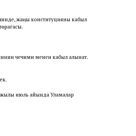
ичинде, жаңы конституцияны кабыл
төрагасы.
инин чечими менен кабыл алынат.
ек.
-жылы июль айында Уламалар