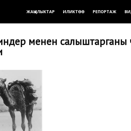
ЖАҢЫЛЫКТАР
ИЛИКТӨӨ
РЕПОРТАЖ
ВИ
ндер менен салыштарганы үч
и