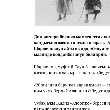
Дин иштери боюнча мамлекеттик ко
хандыгына жазган катына нааразы. 
Шаршеновдун айтымында, «бедуин» сө
мааниде колдонбогонун билдирди.
Шаршенов, муфтий Сауд Аравиясыны
жазган катында кыргыздарды «бедуин
«20 жылдан бери көз карандысыз — с
ким укук берди? Алардын («бедуинде
Чубак ажы Жалил «Клоопко» берген 
кат жибергенин танган жок.