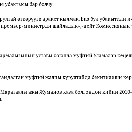
е убактысы бар болчу.
рултай өткөрүүгө аракет кылмак. Биз бул убакыттын 
, премьер-министрди шайладык»,-дейт Комиссиянын 
рмалыгынын уставы боюнча муфтий Уламалар кеңеш
.
тандалган муфтий жалпы курултайда бекитилиши кер
 Маратаалы ажы Жуманов каза болгондон кийин 2010
.