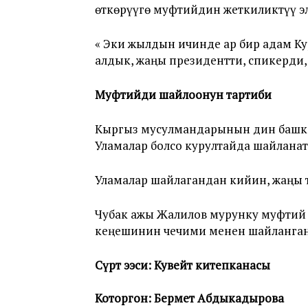
өткөрүүгө муфтийдин жеткиликтүү эл
« Эки жылдын ичинде ар бир адам Ку
алдык, жаңы президентти, спикерди
Муфтийди шайлоонун тартиби
Кыргыз мусулмандарынын дин башка
Уламалар болсо курултайда шайланат
Уламалар шайлагандан кийин, жаңы 
Чубак ажы Жалилов мурунку муфтий
кеңешинин чечими менен шайланган
Сүрөт ээси: Кувейт китепканасы
Которгон: Бермет Абдыкадырова