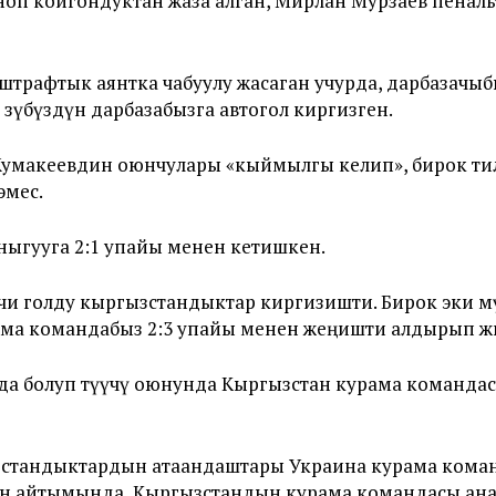
оп койгондуктан жаза алган, Мирлан Мурзаев пенальти
 штрафтык аянтка чабуулу жасаган учурда, дарбазачы
 өзүбүздүн дарбазабызга автогол киргизген.
Жумакеевдин оюнчулары «кыймылгы келип», бирок тил
эмес.
ныгууга 2:1 упайы менен кетишкен.
чи голду кыргызстандыктар киргизишти. Бирок эки мү
ама командабыз 2:3 упайы менен жеңишти алдырып 
а болуп өтүүчү оюнунда Кыргызстан курама команд
ызстандыктардын атаандаштары Украина курама кома
дун айтымында, Кыргызстандын курама командасы а