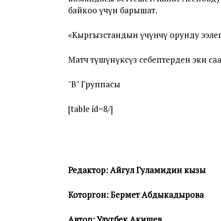
байкоо үчүн барышат.
«Кыргызстандын үчүнчү орунду ээлеп
Матч түшүнүксүз себептерден эки са
"В" Группасы
[table id=8/]
Редактор: Айгул Гуламидин кызы
Которгон: Бермет Абдыкадырова
Автор: Улугбек Акишев