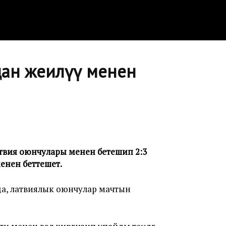
ан жеңилүү менен
твия оюнчулары менен бетешип 2:3
енен беттешет.
а, латвиялык оюнчулар мачтын