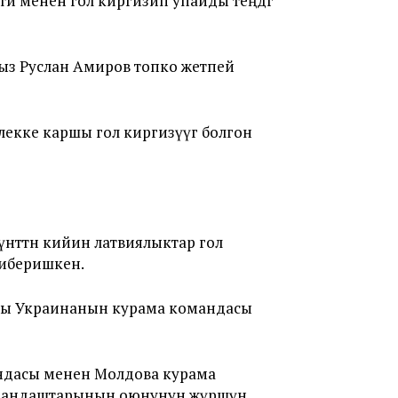
 менен гол киргизип упайды теңдөөгө
быз Руслан Амиров топко жетпей
екке каршы гол киргизүүгө болгон
нөттөн кийин латвиялыктар гол
жиберишкен.
асы Украинанын курама командасы
ндасы менен Молдова курама
наандаштарынын оюнунун жүршүн