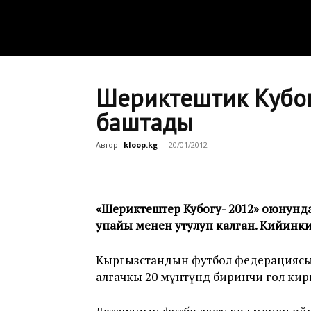
Шериктештик Кубог
баштады
Автор:
kloop.kg
-
20/01/2012
«Шериктештер Кубогу- 2012» оюнунд
упайы менен утулуп калган. Кийинки
Кыргызстандын футбол федерациясын
алгачкы 20 мүнөтүндө биринчи гол ки