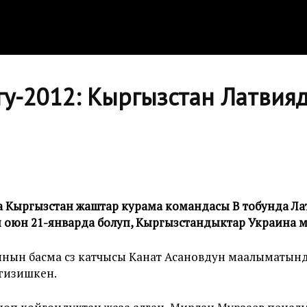
у-2012: Кыргызстан Латвияд
а Кыргызстан жаштар курама командасы В тобунда Ла
 оюн 21-январда болуп, Кыргызстандыктар Украина м
ын басма сөз катчысы Канат Асановдун маалыматынд
ргизишкен.