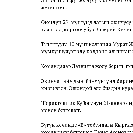
Латвиянын футболчусу кол менен ойн
жетишкен.
Оюндун 35- мүнөтүндө латыш оюнчусу
калат да, коргоочубуз Валерий Кичин
Тыныгууга 10 мүнөт калганда Мурат 
мүмкүнчүлүктөрдү колдоно алышкан 
Командалар Латвияга жолу берип, ты
Экинчи таймдын 84 -мүнөтүндө бирин
киргизген. Ошондой эле биздин кур
Шериктештик Кубогунун 21-январынд
менен беттешет.
Бүгүн кечинде «В» тобундагы Кырг
командасы беттешет. Канат Асенов