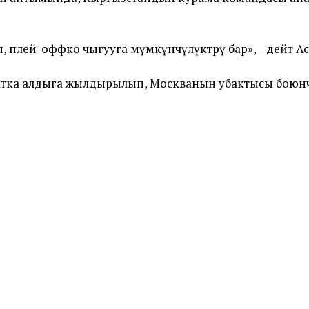
, плей-оффко чыгууга мүмкүнчүлүктөрү бар»,—дейт Ас
атка алдыга жылдырылып, Москванын убактысы боюнча 