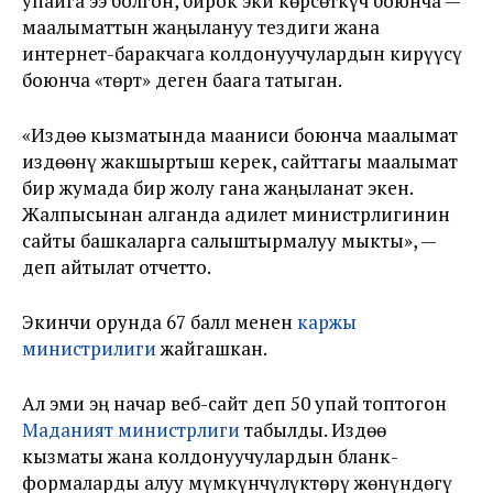
упайга ээ болгон, бирок эки көрсөткүч боюнча —
маалыматтын жаңылануу тездиги жана
интернет-баракчага колдонуучулардын кирүүсү
боюнча «төрт» деген баага татыган.
«Издөө кызматында мааниси боюнча маалымат
издөөнү жакшыртыш керек, сайттагы маалымат
бир жумада бир жолу гана жаңыланат экен.
Жалпысынан алганда адилет министрлигинин
сайты башкаларга салыштырмалуу мыкты», —
деп айтылат отчетто.
Экинчи орунда 67 балл менен
каржы
министрилиги
жайгашкан.
Ал эми эң начар веб-сайт деп 50 упай топтогон
Маданият министрлиги
табылды. Издөө
кызматы жана колдонуучулардын бланк-
формаларды алуу мүмкүнчүлүктөрү жөнүндөгү