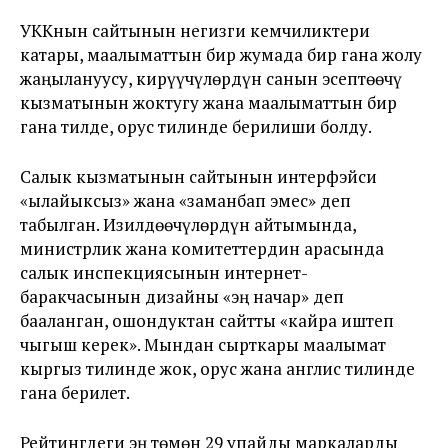
УККнын сайтынын негизги кемчиликтери
катары, маалыматтын бир жумада бир гана жолу
жаңылануусу, кирүүчүлөрдүн санын эсептөөчү
кызматынын жоктугу жана маалыматтын бир
гана тилде, орус тилинде берилиши болду.
Салык кызматынын сайтынын интерфэйси
«ылайыксыз» жана «заманбап эмес» деп
табылган. Изилдөөчүлөрдүн айтымында,
министрлик жана комитеттердин арасында
салык инспекциясынын интернет-
баракчасынын дизайны «эң начар» деп
бааланган, ошондуктан сайтты «кайра иштеп
чыгыш керек». Мындан сырткары маалымат
кыргыз тилинде жок, орус жана англис тилинде
гана берилет.
Рейтингдеги эң төмөн 29 упайды маркаларды