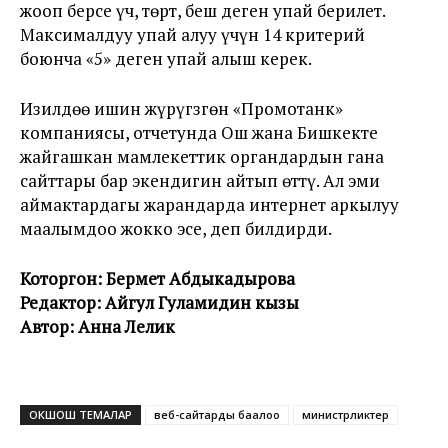
жооп берсе үч, төрт, беш деген упай берилет.
Максималдуу упай алуу үчүн 14 критерий
боюнча «5» деген упай алыш керек.
Изилдөө ишин жүрүгзгөн «Промотанк»
компаниясы, отчетунда Ош жана Бишкекте
жайгашкан мамлекеттик органдардын гана
сайттары бар экендигин айтып өттү. Ал эми
аймактардагы жарандарда интернет аркылуу
маалымдоо жокко эсе, деп билдирди.
Которгон: Бермет Абдыкадырова
Редактор: Айгул Гуламидин кызы
Автор: Анна Лелик
ОКШОШ ТЕМАЛАР
веб-сайтарды баалоо
министрликтер