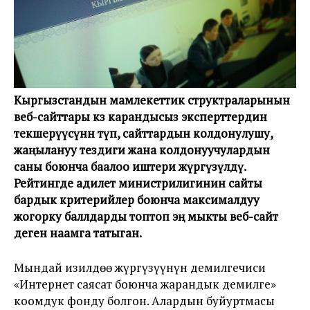
Кыргызстандын мамлекеттик структраларынын
веб-сайттары көз карандысыз эксперттердин
текшерүүсүнөн өтүп, сайттардын колдонулушу,
жаңылануу тездиги жана колдонуучулардын
саны боюнча баалоо иштери жүргүзүлдү.
Рейтингде адилет министрилигинин сайты
бардык критерийлер боюнча максималдуу
жогорку баллдарды топтоп эң мыкты веб-сайт
деген наамга татыган.
Мындай изилдөө жүргүзүүнүн демилгечиси
«Интернет саясат боюнча жарандык демилге»
коомдук фонду болгон. Алардын буйуртмасы