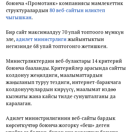
боюнча «Промотанк» компаниясы мамлекеттик
структуралардын
80 веб-сайтын иликтеп
чыгышкан
.
Бир сайт максималдуу 70 упай топтоого мүмкүн
эле,
адилет министрлиги
жыйынтыктын
негизинде 68 упай топтогонго жетишкен.
Министрликтердин веб-булактары 14 критерий
боюнча бааланды. Критерийлер арасында сайтты
колдонуу жеңилдиги, маалыматтардын
жаңыланып туруу тездиги, интернет-баракчага
колдонуучулардын кирүүсү, маалымат издөө
кызматы жана кайсы тилде сунушталганы да
каралаган.
Адилет министрилигинин веб-сайты бардык
көрсөткүчтөр боюнча жогорку «беш» деген