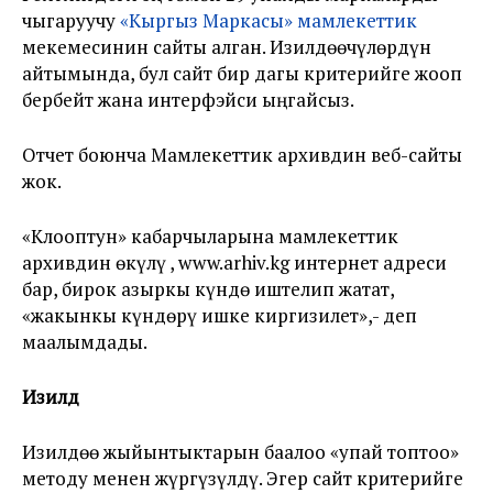
чыгаруучу
«Кыргыз Маркасы» мамлекеттик
мекемесинин сайты алган. Изилдөөчүлөрдүн
айтымында, бул сайт бир дагы критерийге жооп
бербейт жана интерфэйси ыңгайсыз.
Отчет боюнча Мамлекеттик архивдин веб-сайты
жок.
«Клооптун» кабарчыларына мамлекеттик
архивдин өкүлү , www.arhiv.kg интернет адреси
бар, бирок азыркы күндө иштелип жатат,
«жакынкы күндөрү ишке киргизилет»,- деп
маалымдады.
Изилдөө
Изилдөө жыйынтыктарын баалоо «упай топтоо»
методу менен жүргүзүлдү. Эгер сайт критерийге