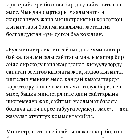
критерийлери боюнча бир да упайга татыган
эмес. Мындан сырткары маалыматтын
жаңылануусу жана министрликтин көрсөткөн
кызматтары боюнча маалымат жетишсиз
болгондуктан «үч» деген баа коюлган.
«Бул министрликтин сайтында кемчиликтер
байкалган, мисалы сайттагы маалыматтар бир
айда бир жолу гана жаңыланат, кирүүчүлөрдү
санаган эсептөө кызматы жок, издөө кызматы
иштелип чыккан эмес, кандай кызматтарды
көрсөтөөрү боюнча маалымат толук берилген
эмес, башка министрликтердин сайттарына
шилтемелер жок, сайттын маалымат базасы
боюнча да эч нерсе табууга мүмкүн эмес», — деп
жазылат отчеттук комментарийде.
Министрликтин веб-сайтына жоопкер болгон