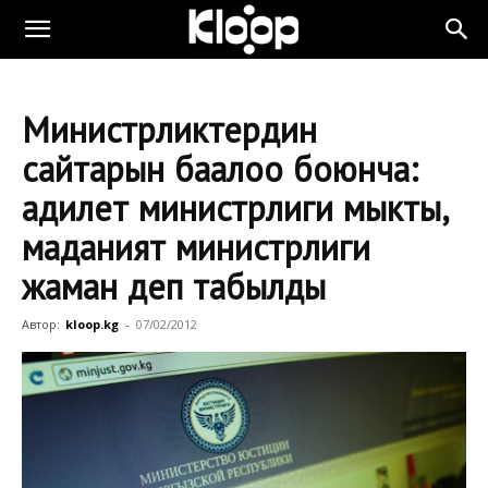
Министрликтердин
сайтарын баалоо боюнча:
адилет министрлиги мыкты,
маданият министрлиги
жаман деп табылды
Автор:
kloop.kg
-
07/02/2012