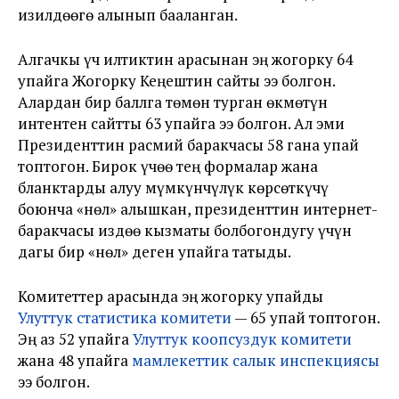
изилдөөгө алынып бааланган.
Алгачкы үч илтиктин арасынан эң жогорку 64
упайга Жогорку Кеңештин сайты ээ болгон.
Алардан бир баллга төмөн турган өкмөтүн
интентен сайтты 63 упайга ээ болгон. Ал эми
Президенттин расмий баракчасы 58 гана упай
топтогон. Бирок үчөө тең формалар жана
бланктарды алуу мүмкүнчүлүк көрсөткүчү
боюнча «нөл» алышкан, президенттин интернет-
баракчасы издөө кызматы болбогондугу үчүн
дагы бир «нөл» деген упайга татыды.
Комитеттер арасында эң жогорку упайды
Улуттук статистика комитети
— 65 упай топтогон.
Эң аз 52 упайга
Улуттук коопсуздук комитети
жана 48 упайга
мамлекеттик салык инспекциясы
ээ болгон.