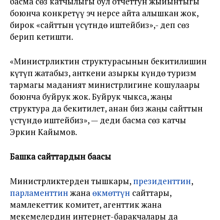
басма сөз катчылыгы бул отчеттун жыйынтыгы
боюнча конкретүү эч нерсе айта алышкан жок,
бирок «сайттын үсүтндө иштейбиз»,- деп сөз
берип кетишти.
«Министрликтин структурасынын бекитилишин
күтүп жатабыз, анткени азыркы күндө туризм
тармагы маданият министрлигине кошулаары
боюнча буйрук жок. Буйрук чыкса, жаңы
структура да бекитилет, анан биз жаңы сайттын
үстүндө иштейбиз», — деди басма сөз катчы
Эркин Кайымов.
Башка сайттардын баасы
Министрликтерден тышкары,
президенттин
,
парламенттин
жана
өкмөттүн
сайттары,
мамлекеттик комитет, агенттик жана
мекемелердин интернет-баракчалары да