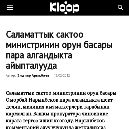
Саламаттык сактоо
министринин орун басары
пара алгандыкта
айыпталууда
Автор:
Элдияр Арыкбаев
-
13/02/2012
Саламаттык сактоо министринин орун басары
Оморбай Нарынбеков пара алгандыкта шектүү
делип, милиция кызматкерлери тарабынан
кармалган. Башкы прокуратура чиновнике
карата тергөө ишин козгоду. Нарынбеков
комментарий алуу учурунда жеткиликсиз