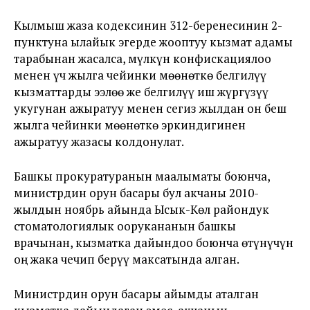
Кылмыш жаза кодексинин 312-беренесинин 2-
пунктуна ылайык эгерде жооптуу кызмат адамы
тарабынан жасалса, мүлкүн конфискациялоо
менен үч жылга чейинки мөөнөткө белгилүү
кызматтарды ээлөө же белгилүү иш жүргүзүү
укугунан ажыратуу менен сегиз жылдан он беш
жылга чейинки мөөнөткө эркиндигинен
ажыратуу жазасы колдонулат.
Башкы прокуратуранын маалыматы боюнча,
министрдин орун басары бул акчаны 2010-
жылдын ноябрь айында Ысык-Көл райондук
стоматологиялык оорукананын башкы
врачынан, кызматка дайындоо боюнча өтүнүчүн
оң жака чечип берүү максатында алган.
Министрдин орун басары айымды аталган