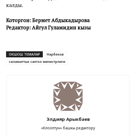
калды.
Которгон: Бермет Абдыкадырова
Редактор: Айгул Гуламидин кызы
ОКШОШ ТЕМАЛАР
Нарбеков
саламаттык сактоо министрлиги
Элдияр Арыкбаев
«Клооптун» башкы редактору