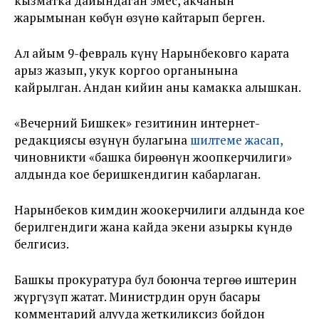
кызматка дайындаган эмес, акчанын
жарымынан көбүн өзүнө кайтарып берген.
Ал айым 9-февраль күнү Нарынбековго карата
арыз жазып, укук коргоо органынына
кайрылган. Андан кийин аны камакка алышкан.
«Вечерний Бишкек» гезитинин интернет-
редакциясы өзүнүн булагына
шилтеме жасап,
чиновникти «башка бирөөнүн жоопкерчилиги»
алдында кое беришкендигин кабарлаган.
Нарынбеков кимдин жоокерчилиги алдында кое
берилгендиги жана кайда экени азыркы күндө
белгисиз.
Башкы прокуратура бул боюнча тергөө иштерин
жүргүзүп жатат. Министрдин орун басары
комментарий алууда жеткиликсиз бойдон