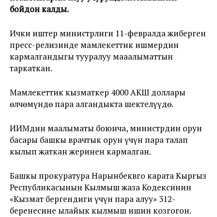
бойдон калды.
Ички иштер министрлиги 11-февралда жиберген
пресс-релизинде мамлекеттик ишмердин
кармалгандыгы тууралуу мааалыматтын
таркаткан.
Мамлекеттик кызматкер 4000 АКШ доллары
өлчөмүндө пара алгандыкта шектелүүдө.
ИИМдин маалыматы боюнча, министрдин орун
басары башкы врачтык орун үчүн пара талап
кылып жаткан жеринен кармалган.
Башкы прокуратура Нарынбеквго карата Кыргыз
Республикасынын Кылмыш жаза Кодексинин
«Кызмат бергендиги үчүн пара алуу» 312-
беренесине ылайык кылмыш ишин козгогон.