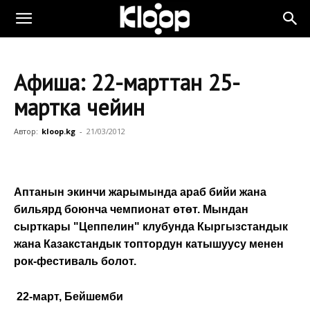
Афиша: 22-марттан 25-
мартка чейин
Автор:
kloop.kg
-
21/03/2012
Аптанын экинчи жарымында араб бийи жана
бильярд боюнча чемпионат өтөт. Мындан
сырткары "Цеппелин" клубунда Кыргызстандык
жана Казакстандык топтордун катышуусу менен
рок-фестиваль болот.
22-март, Бейшемби