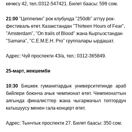
көчөсү 42, тел.:0312-547421. Билет баасы: 599 сом.
21:00
"Цеппелин" рок клубунда "250db" аттуу рок-
фестиваль өтөт. Казакстандан "Thirteen Hours of Fear",
"Amsterdam", "On trails of Blood" жана Кыргызстандан
"Samana", "С.Е.М.Е.Н. Pro" группалары ырдашат.
Адрес: Чүй проспекти 43/а, тел.: 0312-365849.
25-март, жекшемби
10:30
Бишкек гуманитардык университетинде араб
бийлери боюнча ачык чемпионат өтөт. Чемпионаттын
аягында финалисттер жана чыгармачыл топтордун
катышуусу менен гала-концерт өтөт.
Адрес: Тынчтык проспекти 27. Билет баасы: 350 сом.