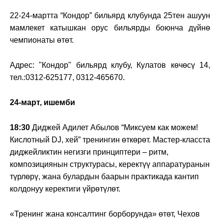
22-24-мартта “Кондор” бильярд клубунда 25тен ашуун
мамлекет катышкан орус бильярды боюнча дүйнө
чемпионаты өтөт.
Адрес: "Кондор" бильярд клубу, Кулатов көчөсү 14,
тел.:0312-625177, 0312-465670.
24-март, ишемби
18:30
Диджей Адилет Абылов “Миксуем как можем!
Кислотный DJ, хей” тренингин өткөрөт. Мастер-класста
диджейликтин негизги принциптери – ритм,
композициянын структурасы, керектүү аппаратуранын
түрлөрү, жана булардын баарын практикада кантип
колдонуу керектиги үйрөтүлөт.
«Тренинг жана консалтинг борборунда» өтөт, Чехов