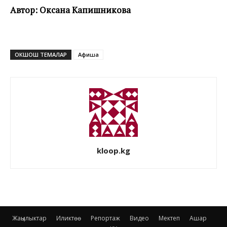
Автор: Оксана Капишникова
ОКШОШ ТЕМАЛАР
Афиша
kloop.kg
Жаңылыктар
Иликтөө
Репортаж
Видео
Мектеп
Ашар