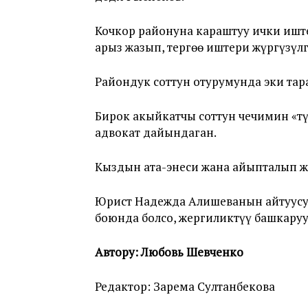
Кочкор районуна караштуу ички иште
арыз жазып, тергөө иштери жүргүзүлг
Райондук соттун отурумунда эки тар
Бирок акыйкатчы соттун чечимин «тү
адвокат дайындаган.
Кыздын ата-энеси жана айыпталып ж
Юрист Надежда Алишеванын айтуусу б
боюнда болсо, жергиликтүү башкаруу
Автору: Любовь Шевченко
Редактор: Зарема Султанбекова