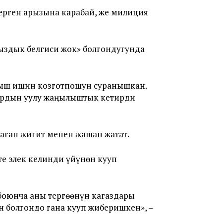
ерген арызына карабай, же милиция
здык белгиси жок» болгондугунда
лмыш ишин козготпошун суранышкан.
лардын уулу жаңылыштык кетирди
ган жигит менен жашап жатат.
те элек келинди үйүнөн кууп
 боюнча аны тергөөнүн кагаздары
н болгондо гана кууп жиберишкен», –