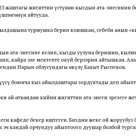
23 жаштагы жигиттин үстүнөн кыздын ата-энесинин б
рүшпөгөнүн айтууда.
ылдашына турмушка берип коюшкан, себеби анын «кы
ыздын ата-энесине келип, кызды уулуна беришин, кы
шип, кайра эле мектепте окуй берээрин айтышкан. А
мендин Нарын облусундагы өкүлү Бакыт Рыспеков.
үсү боюнча кыз айылдаштары зордуктады деп айыпта
и ай өткөндөн кийин жигиттин ата-энеси эрезеге же
еги кафеде бекер иштеген. Биздин жеке ой жоруубуз
к эч кандай орчундуу айыптоого дуушар болбой турга