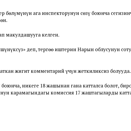
р бөлүмүнүн ага инспекторунун сөзү боюнча сегизин
өн.
ап макулдашууга келген.
шүнүксүз» деп, тергөө иштерин Нарын облусунун сот
аткан жигит комментарий үчүн жеткиликсиз болууда.
оюнча, никеге 18 жашынан гана катталса болот, биро
нун карамагындагы комиссия 17 жаштагыларды каттаг