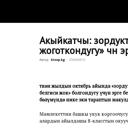
Акыйкатчы: зордук
жоготкондугу» үчүн 
Автор:
kloop.kg
-
25/04/2012
Өткөн жылдын октябрь айында «зорду
белгиси жок» болгондугу үчүн эрге 
бөлүмүндө нике эки тараптын макул
Мамлекеттин башкы укук коргоочус
алардын айылдашы 8-класстын окуучу