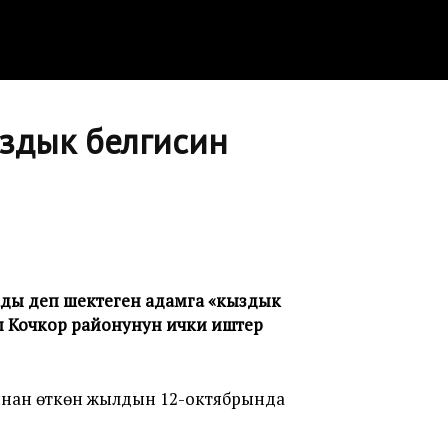
ыздык белгисин
ады деп шектеген адамга «кыздык
ы Кочкор районунун ички иштер
ынан өткөн жылдын 12-октябрында