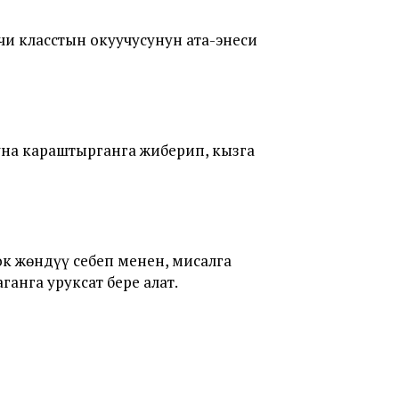
чи класстын окуучусунун ата-энеси
уна караштырганга жиберип, кызга
к жөндүү себеп менен, мисалга
анга уруксат бере алат.