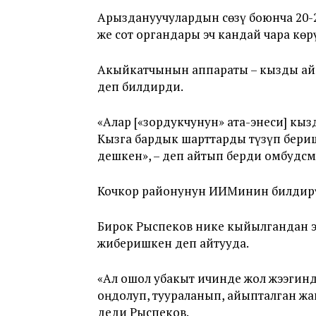
Арыздануучулардын сөзү боюнча 20-
же сот органдары эч кандай чара кө
Акыйкатчынын аппараты – кызды ай
деп билдирди.
«Алар [«зордукчунун» ата-энеси] к
Кызга бардык шарттарды түзүп бери
дешкен», – деп айтып берди омбудс
Кочкор районунун ИИМинин билдирү
Бирок Рыспеков нике кыйылгандан эк
жиберишкен деп айтууда.
«Ал ошол убакыт ичинде жол жээгинд
оңдолуп, туураланып, айыпталган жа
деди Рыспеков.