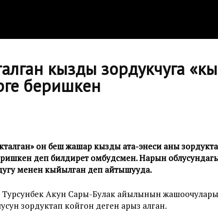
талган кызды зордукчуга «к
эрге беришкен
кталган» он беш жашар кызды ата-энеси аны зордукт
беришкен деп билдирет омбудсмен. Нарын облусундаг
дугу менен кыйылган деп айтышууда.
у Турсунбек Акун Сары-Булак айылынын жашоочулар
сун зордуктап койгон деген арыз алган.