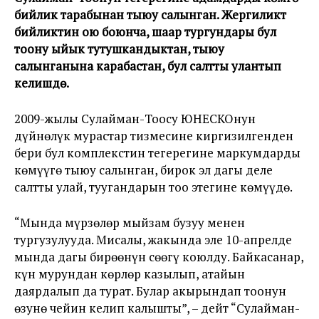
бийлик тарабынан тыюу салынган. Жергиликтүү
бийликтин ою боюнча, шаар тургундары бул
тоону ыйык тутушкандыктан, тыюу
салынганына карабастан, бул салтты улантып
келишүүдө.
2009-жылы Сулайман-Тоосу ЮНЕСКОнун
дүйнөлүк мурастар тизмесине киргизилгенден
бери бул комплекстин тегерегине маркумдарды
көмүүгө тыюу салынган, бирок эл дагы деле
салтты улай, туугандарын тоо этегине көмүүдө.
“Мында мүрзөлөр мыйзам бузуу менен
тургузулууда. Мисалы, жакында эле 10-апрелде
мында дагы бирөөнүн сөөгү коюлду. Байкасанар,
күн мурундан көрлөр казылып, атайын
даярдалып да турат. Булар акырындап тоонун
өзунө чейин келип калышты”, – дейт “Сулайман-