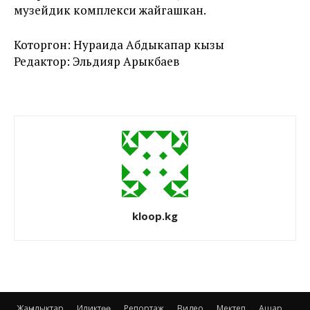
музейдик комплекси жайгашкан.
Которгон: Нураида Абдыкапар кызы
Редактор: Эльдияр Арыкбаев
kloop.kg
Жаңылыктар
Иликтөө
Репортаж
Видео
Мектеп
Ашар