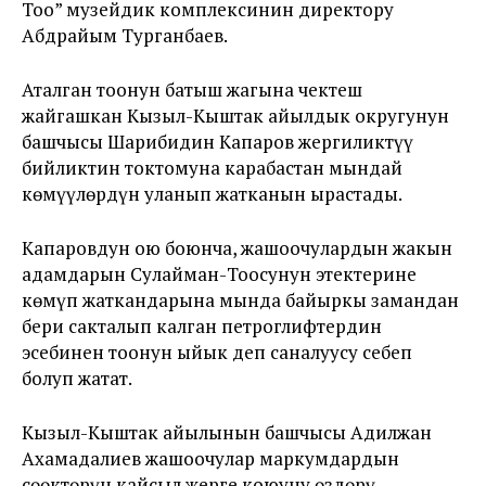
Тоо” музейдик комплексинин директору
Абдрайым Турганбаев.
Аталган тоонун батыш жагына чектеш
жайгашкан Кызыл-Кыштак айылдык округунун
башчысы Шарибидин Капаров жергиликтүү
бийликтин токтомуна карабастан мындай
көмүүлөрдүн уланып жатканын ырастады.
Капаровдун ою боюнча, жашоочулардын жакын
адамдарын Сулайман-Тоосунун этектерине
көмүп жаткандарына мында байыркы замандан
бери сакталып калган петроглифтердин
эсебинен тоонун ыйык деп саналуусу себеп
болуп жатат.
Кызыл-Кыштак айылынын башчысы Адилжан
Ахамадалиев жашоочулар маркумдардын
сөөктөрүн кайсыл жерге коюуну өздөрү