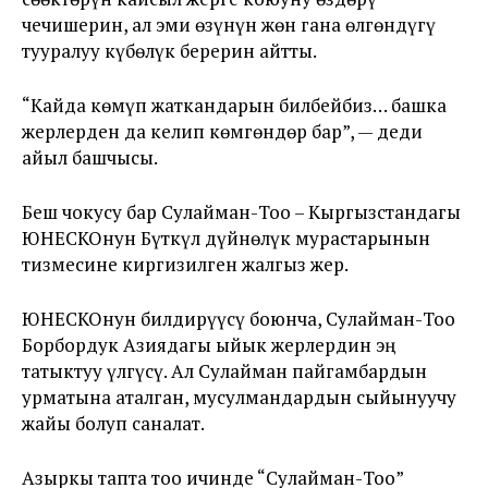
чечишерин, ал эми өзүнүн жөн гана өлгөндүгү
тууралуу күбөлүк берерин айтты.
“Кайда көмүп жаткандарын билбейбиз… башка
жерлерден да келип көмгөндөр бар”, — деди
айыл башчысы.
Беш чокусу бар Сулайман-Тоо – Кыргызстандагы
ЮНЕСКОнун Бүткүл дүйнөлүк мурастарынын
тизмесине киргизилген жалгыз жер.
ЮНЕСКОнун билдирүүсү боюнча, Сулайман-Тоо
Борбордук Азиядагы ыйык жерлердин эң
татыктуу үлгүсү. Ал Сулайман пайгамбардын
урматына аталган, мусулмандардын сыйынуучу
жайы болуп саналат.
Азыркы тапта тоо ичинде “Сулайман-Тоо”