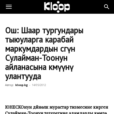
Ош: Шаар тургундары
тыюуларга карабай
маркумдардын сөөгүн
Сулайман-Тоонун
айланасына көмүүнү
улантууда
Автор:
kloop.kg
-
14/05/2012
ЮНЕСКОнун дүйнөлүк мурастар тизмесине кирген
Сулайман-Тоонун тегерегине адамдарды көмүүгө