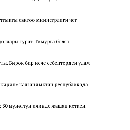
аттыкты сактоо министрлиги чет
оллары турат. Тимурга болсо
ы. Бирок бир нече себептерден улам
скирип» калгандыктан республикада
 30 мүнөттүн ичинде жашап кеткен.