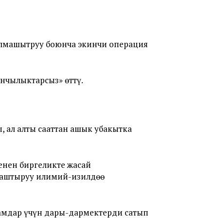
 алмашытруу боюнча экинчи операция
нчылыктарсыз» өттү.
ал алты сааттан ашык убакытка
нен биргеликте жасай
маштыруу илимий-изилдөө
амдар үчүн дары-дармектерди сатып