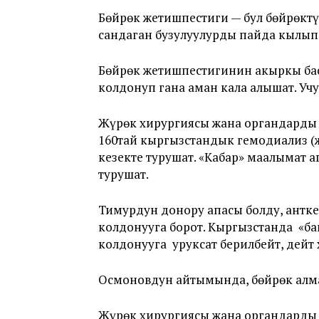
Бөйрөк жетишпестиги — бул бөйрөк
сандаган бузулуулурды пайда кылып,
Бөйрөк жетишпестигинин акыркы бас
колдонуп гана аман кала алышат. У
Жүрөк хирургиясы жана органдарды 
160тай кыргызстандык гемодиализ (ж
кезекте турушат. «Кабар» маалымат 
турушат.
Тимурдун донору апасы болду, антк
колдонууга борот. Кыргызстанда «б
колдонууга уруксат берилбейт, дейт 
Осмоновдун айтымында, бөйрөк алм
Жүрөк хирургиясы жана органдарды