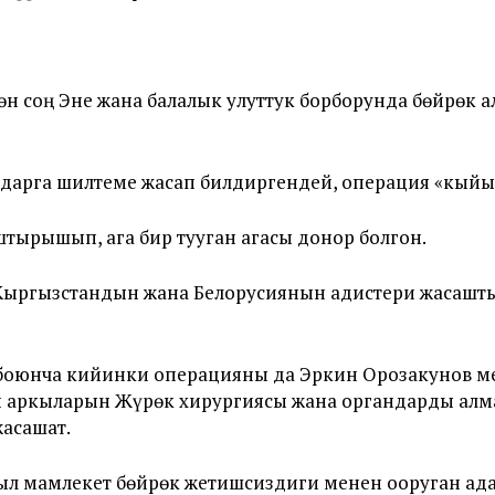
өн соң Эне жана балалык улуттук борборунда бөйрөк
гдарга шилтеме жасап билдиргендей, операция «кыйы
тырышып, ага бир тууган агасы донор болгон.
ргызстандын жана Белорусиянын адистери жасашты, 
боюнча кийинки операцияны да Эркин Орозакунов ме
ан аркыларын Жүрөк хирургиясы жана органдарды ал
жасашат.
ыл мамлекет бөйрөк жетишсиздиги менен ооруган ад