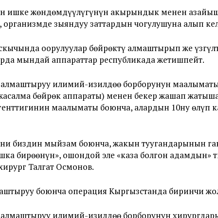
түн ишке жөндөмдүүлүгүнүн акырындык менен азайыш
 организмде зыяндуу заттардын чогулушуна алып кел
кычында оорулуулар бөйрөктү алмаштырып же үзгүлт
чурда мындай аппараттар республикада жетишпейт.
алмаштыруу илимий-изилдөө борборунун маалыматы б
асалма бөйрөк аппараты) менен бекер жашап жатышат
агенттигинин маалыматы боюнча, алардын 10ну өлүп 
ени биздин мыйзам боюнча, жакын туугандарынын г
ашка бирөөнүн», ошондой эле «каза болгон адамдын»
хирург Талгат Осмонов.
аштыруу боюнча операция Кыргызстанда биринчи жол
 алмаштыруу илимий-изилдөө борборунун хирургдар