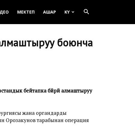
ДЕО
МЕКТЕП
АШАР
KY
 алмаштыруу боюнча
стандык бейтапка бөйрөй алмаштыруу
рургиясы жана органдарды
ин Орозакунов тарабынан операция