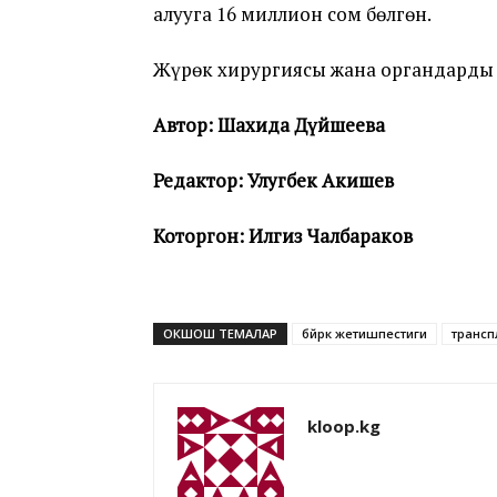
алууга 16 миллион сом бөлгөн.
Жүрөк хирургиясы жана органдарды 
Автор: Шахида Д
үй
шеева
Редактор: Улугбек Акишев
Которгон: Илгиз Чалбараков
ОКШОШ ТЕМАЛАР
бөйрөк жетишпестиги
трансп
kloop.kg