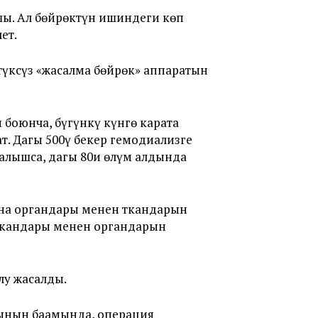
ы. Ал бөйрөктүн ишиндеги көп
ет.
үксүз «жасалма бөйрөк» аппаратын
оюнча, бүгүнкү күнгө карата
. Дагы 500ү бекер гемодиализге
калышса, дагы 80и өлүм алдында
ана органдары менен ткандарын
 ткандары менен органдарын
у жасалды.
ынын баамында, операция