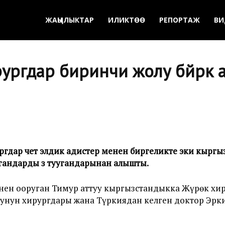
ЖАҢЫЛЫКТАР
ИЛИКТӨӨ
РЕПОРТАЖ
ВИ
ургдар биринчи жолу бөйрөк
дар чет элдик адистер менен биргеликте эки кыргыз
ргандарды өз туугандарынан алышты
.
нен ооруган Тимур аттуу кыргызстандыкка Жүрөк хи
унун хирургдары жана Түркиядан келген доктор Эрк