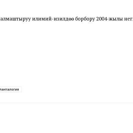
алмаштыруу илимий-изилдөө борбору 2004-жылы неги
ланталогия