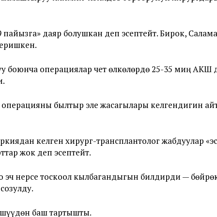
 пайызга» даяр болушкан деп эсептейт. Бирок, Салам
беришкен.
 боюнча операциялар чет өлкөлөрдө 25-35 миң АКШ д
и.
операцияны былтыр эле жасагылары келгендигин айтт
ркиядан келген хирург-трансплантолог жабдуулар «э
тар жок деп эсептейт.
 эч нерсе тоскоол кылбагандыгын билдирди — бөйрөк
созулду.
өшүүдөн баш тартышты.