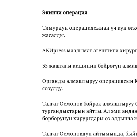
Экинчи
операция
Тимурдун операциясынан үч күн өтк
жасалды.
АКИpress маалымат агенттиги хирур
35 жаштагы кишинин бөйрөгүн алмаш
Органды алмаштыруу операциясын Кы
созулду.
Талгат Осмонов бөйрөк алмаштыруу 
тургандыктарын айтты. Ал эми анд
борборунун хирургдары өз алдынча 
Талгат Осмоновдун айтымында, бый