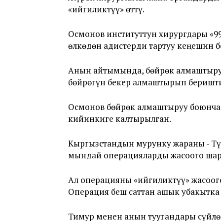
«ийгиликтүү» өттү.
Осмонов институттун хирургдары «99
өлкөдөн адистерди тартуу кеңешин 
Анын айтымында, бөйрөк алмаштыруу
бөйрөгүн бекер алмаштырып беришт
Осмонов бөйрөк алмаштыруу боюнча 
кийинкиге калтырылган.
Кыргызстандын мурунку жараны - Тү
мындай операцияларды жасоого шарт
Ал операцияны «ийгиликтүү» жасоого
Операция беш саттан ашык убакытка 
Тимур менен анын туугандары сүйл