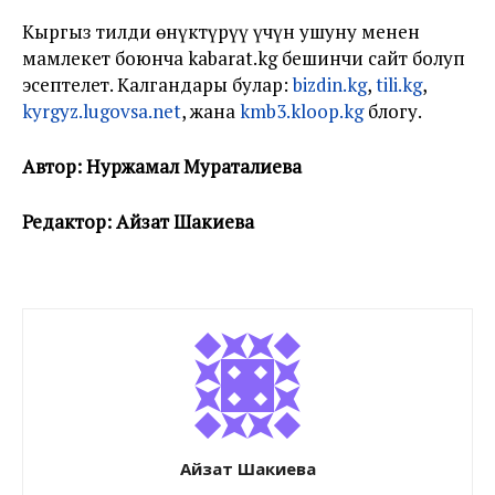
Кыргыз тилди өнүктүрүү үчүн ушуну менен
мамлекет боюнча kabarat.kg бешинчи сайт болуп
эсептелет. Калгандары булар:
bizdin.kg
,
tili.kg
,
kyrgyz.lugovsa.net
, жана
kmb3.kloop.kg
блогу.
Автор: Нуржамал Мураталиева
Редактор: Айзат Шакиева
Айзат Шакиева