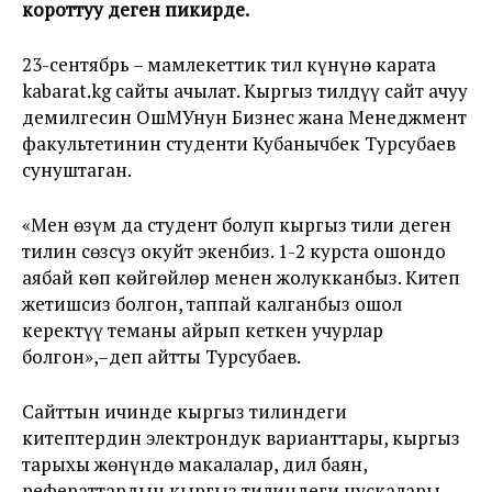
короттуу деген пикирде.
23-сентябрь – мамлекеттик тил күнүнө карата
kabarat.kg сайты ачылат. Кыргыз тилдүү сайт ачуу
демилгесин ОшМУнун Бизнес жана Менеджмент
факультетинин студенти Кубанычбек Турсубаев
сунуштаган.
«Мен өзүм да студент болуп кыргыз тили деген
тилин сөзсүз окуйт экенбиз. 1-2 курста ошондо
аябай көп көйгөйлөр менен жолукканбыз. Китеп
жетишсиз болгон, таппай калганбыз ошол
керектүү теманы айрып кеткен учурлар
болгон»,–деп айтты Турсубаев.
Сайттын ичинде кыргыз тилиндеги
китептердин электрондук варианттары, кыргыз
тарыхы жөнүндө макалалар, дил баян,
рефераттардын кыргыз тилиндеги нускалары