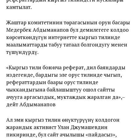
камтылат.
Жаштар комитетинин төрагасынын орун басары
Медербек Абдыманапов бул демилегеге колдоо
көрсөткөндүгүн интернетте кыргыз тилинде
маалыматтарды табуу татаал болгондугу менен
түшүндүрдү.
«Кыргыз тили боюнча реферат, дил баяндарды
издегенде, бардыгы эле орус тилинде чыгып,
рефераттардын баары орус тилинде
чыккандыгына байлашыштуу ошол сайтты
ачууга аргасыздык, муктаждык жаралган да»,–
дейт Абдыманапов
Ал эми кыргыз тилин өнүктүрүүнү колдогон
жарандык активист Улан Джумашевдин
пикиринде, бул сайт ачылышы «пайдасыз»,