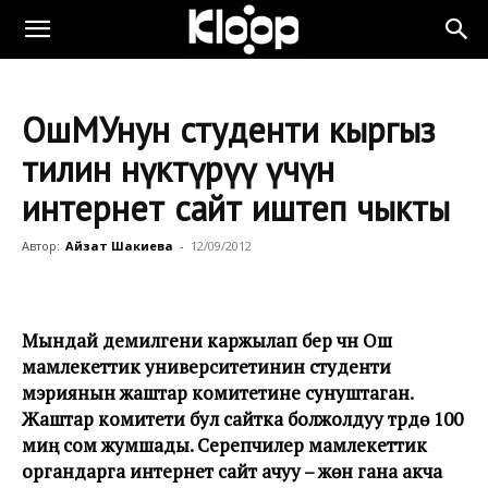
ОшМУнун студенти кыргыз
тилин өнүктүрүү үчүн
интернет сайт иштеп чыкты
Автор:
Айзат Шакиева
-
12/09/2012
Мындай демилгени каржылап берүү үчүн Ош
мамлекеттик университетинин студенти
мэриянын жаштар комитетине сунуштаган.
Жаштар комитети бул сайтка болжолдуу түрдө 100
миң сом жумшады. Серепчилер мамлекеттик
органдарга интернет сайт ачуу – жөн гана акча