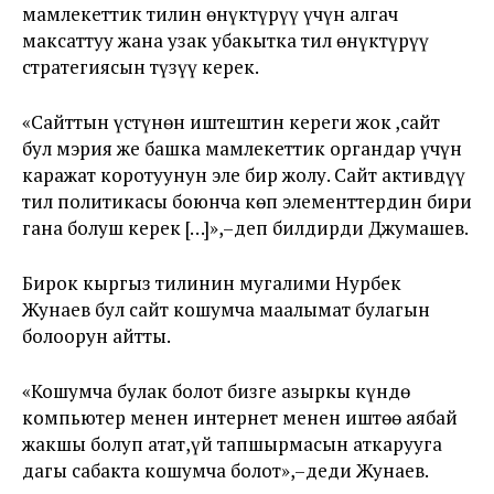
мамлекеттик тилин өнүктүрүү үчүн алгач
максаттуу жана узак убакытка тил өнүктүрүү
стратегиясын түзүү керек.
«Сайттын үстүнөн иштештин кереги жок ,сайт
бул мэрия же башка мамлекеттик органдар үчүн
каражат коротуунун эле бир жолу. Сайт активдүү
тил политикасы боюнча көп элементтердин бири
гана болуш керек […]»,–деп билдирди Джумашев.
Бирок кыргыз тилинин мугалими Нурбек
Жунаев бул сайт кошумча маалымат булагын
болоорун айтты.
«Кошумча булак болот бизге азыркы күндө
компьютер менен интернет менен иштөө аябай
жакшы болуп атат,үй тапшырмасын аткарууга
дагы сабакта кошумча болот»,–деди Жунаев.