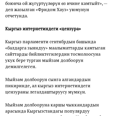
боюнча ой жүгүртүүлөрүн өз ичине камтыйт», —
деп жазылган «Фридом Хауз» уюмунун
отчетунда.
Кыргыз интернетиндеги «цензура»
Кыргыз парламенти сентябрдын башында
«балдарга зыяндуу» маалыматтарды камтыган
сайттарды бийликтегилердин тосмолоосуна
укук бере турган мыйзам долбоорун
демилгелеген.
Мыйзам долбоорун сынга алгандардын
пикиринде, ал кыргыз интернетиндеги
цензураны легалдаштыруусу мүмкүн.
Мыйзам долбооруна каршы чыккандардын
арасында Кыргызстандагы популярдуу