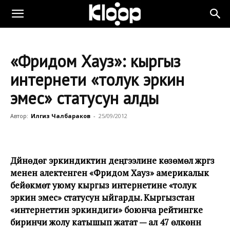
«Фридом Хауз»: кыргыз
интернети «толук эркин
эмес» статусун алды
Автор:
Илгиз Чалбараков
-
25/09/2012
Дүйнөдөгү эркиндиктин деңгээлине көзөмөл жүргүзүү
менен алектенген «Фридом Хауз» америкалык
бейөкмөт уюму кыргыз интернетине «толук
эркин эмес» статусун ыйгарды. Кыргызстан
«интернеттин эркиндиги» боюнча рейтингке
биринчи жолу катышып жатат — ал 47 өлкөнүн