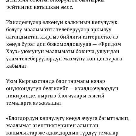
рейтингке катышкан эмес.
Изилдөөчүлөр өлкөнүн калкынын көпүчүлүк
бөлүгү маалыматты телеберүүлөр аркылуу
алгандыктан кыргыз бийлиги интернетке аз
көңүл бурат деп божомолдошууда — «Фридом
Хауз» уюмунун маалыматы боюнча, ушундан
улам телеберүүлөрдүн мазмуну көп цензурага
кабылат.
Уюм Кыргызстанда блог тармагы начар
өнүккөндүгүн белгилейт — изилдөөчүлөрдүн
пикиринде, кыргыз блогчулары саясий
темаларга аз жазышат.
«Блогдордун көпчүлүгү көңүл ачууга багытталып,
маалымат агенттиктеринен алынган
жаңылыктар же адамдардын түрдүү темалар