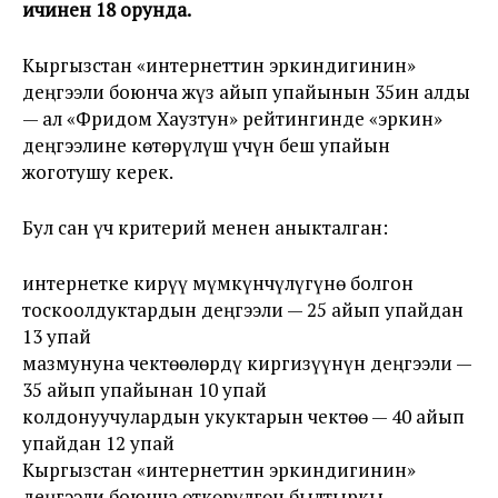
ичинен 18 орунда.
Кыргызстан «интернеттин эркиндигинин»
деңгээли боюнча жүз айып упайынын 35ин алды
— ал «Фридом Хаузтун» рейтингинде «эркин»
деңгээлине көтөрүлүш үчүн беш упайын
жоготушу керек.
Бул сан үч критерий менен аныкталган:
интернетке кирүү мүмкүнчүлүгүнө болгон
тоскоолдуктардын деңгээли — 25 айып упайдан
13 упай
мазмунуна чектөөлөрдү киргизүүнүн деңгээли —
35 айып упайынан 10 упай
колдонуучулардын укуктарын чектөө — 40 айып
упайдан 12 упай
Кыргызстан «интернеттин эркиндигинин»
деңгээли боюнча өткөрүлгөн былтыркы