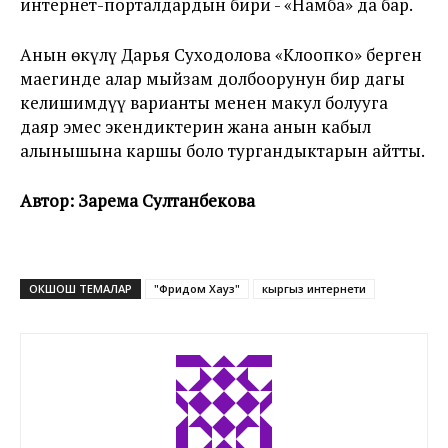
интернет-порталдардын бири - «Намба» да бар.
Анын өкүлү Дарья Суходолова «Клоопко» берген
маегинде алар мыйзам долбоорунун бир дагы
келишимдүү варианты менен макул болууга
даяр эмес экендиктерин жана анын кабыл
алынышына каршы боло тургандыктарын айтты.
Автор: Зарема Султанбекова
ОКШОШ ТЕМАЛАР
"Фридом Хауз"
кыргыз интернети