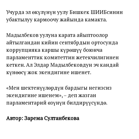
Учурда эл өкүлүнүн уулу Бишкек ШИИБсинин
убактылуу кармоочу жайында камакта.
Мадылбеков уулуна карата айыптоолор
айтылгандан кийин сентябрдын ортосунда
коррупцияка каршы күрөшүү боюнча
парламенттик комитеттин жетекчилигинен
кеткен. Ал Элдар Мадылбековдун эч кандай
күнөөсү жок экендигине ишенет.
«Мен шектенүүлөрдүн бардыгы негизсиз
экендигине ишенем», – деп жазган
парламентарий өзүнүн билдирүүсүндө.
Автор: Зарема Султанбекова