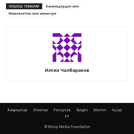
ОКШОШ ТЕМАЛАР
Бакиевдердин мүлкү
Мамлекеттик мүлк министри
Илгиз Чалбараков
Жаңылыктар
Иликтөө
Репортаж
Видео
Мектеп
Ашар
KY
© Kloop Media Foundation