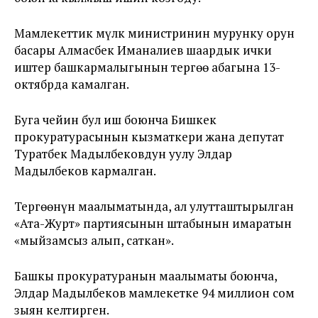
Мамлекеттик мүлк министринин мурунку орун
басары Алмасбек Иманалиев шаардык ички
иштер башкармалыгынын тергөө абагына 13-
октябрда камалган.
Буга чейин бул иш боюнча Бишкек
прокуратурасынын кызматкери жана депутат
Туратбек Мадылбековдун уулу Элдар
Мадылбеков кармалган.
Тергөөнүн маалыматында, ал улутташтырылган
«Ата-Журт» партиясынын штабынын имаратын
«мыйзамсыз алып, саткан».
Башкы прокуратуранын маалыматы боюнча,
Элдар Мадылбеков мамлекетке 94 миллион сом
зыян келтирген.