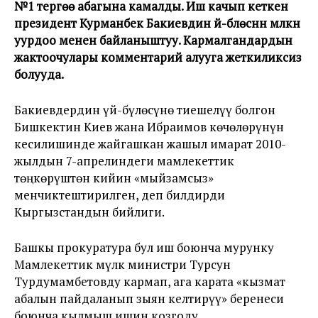
№1 тергөө абагына камалды. Иш качып кеткен
президент Курманбек Бакиевдин үй-бүлөсүнүн мүлкүн
уурдоо менен байланыштуу. Кармалгандардын
жактоочулары комментарий алууга жеткиликсиз
болууда.
Бакиевдердин үй-бүлөсүнө тиешелүү болгон
Бишкектин Киев жана Ибраимов көчөлөрүнүн
кесилишинде жайгашкан жашыл имарат 2010-
жылдын 7-апрелиндеги мамлекеттик
төңкөрүштөн кийин «мыйзамсыз»
менчиктештирилген, деп билдирди
Кыргызстандын бийлиги.
Башкы прокуратура бул иш боюнча мурунку
Мамлекеттик мүлк министри Турсун
Турдумамбетовду кармап, ага карата «кызмат
абалын пайдаланып зыян келтирүү» беренеси
боюнча кылмыш ишин козгоду.