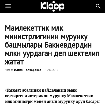
Мамлекеттик мүлк
министрлигинин мурунку
башчылары Бакиевдердин
мүлкүн уурдаган деп шектелип
жатат
Автор:
Илгиз Чалбараков
-
15/10/2012
«Кызмат абалынан пайдаланып зыян
келтиргендиктери» үчүн мурунку Мамлекеттик
мүлк министри менен анын мурунку орун басары