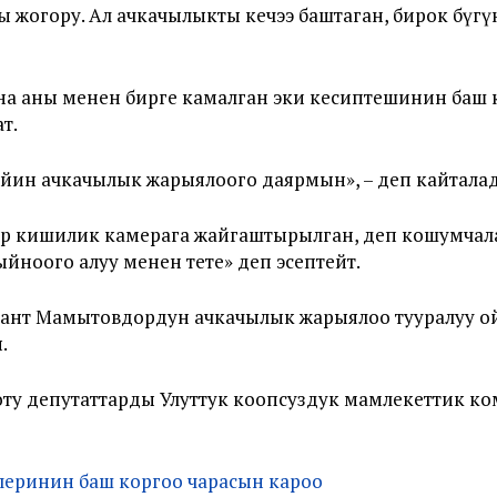
жогору. Ал ачкачылыкты кечээ баштаган, бирок бүгүн
а аны менен бирге камалган эки кесиптешинин баш 
т.
ейин ачкачылык жарыялоого даярмын», – деп кайталад
ир кишилик камерага жайгаштырылган, деп кошумчал
йноого алуу менен тете» деп эсептейт.
ант Мамытовдордун ачкачылык жарыялоо тууралуу ой
.
ту депутаттарды Улуттук коопсуздук мамлекеттик ко
леринин баш коргоо чарасын кароо