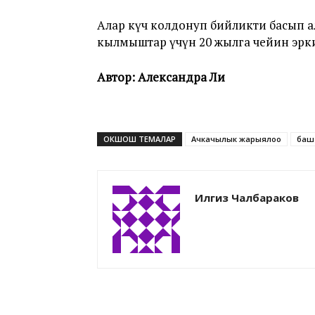
Алар күч колдонуп бийликти басып
кылмыштар үчүн 20 жылга чейин эрк
Автор: Александра Ли
ОКШОШ ТЕМАЛАР
Ачкачылык жарыялоо
баш
Илгиз Чалбараков