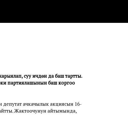
ыялап, суу ичүүдөн да баш тартты.
н эки партиялашынын баш коргоо
н депутат ачкачылык акциясын 16-
 айтты. Жактоочунун айтымында,