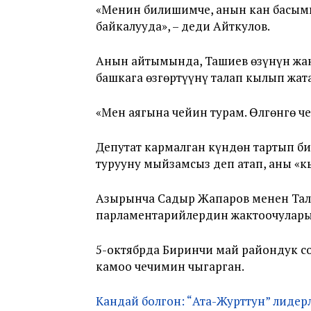
«Менин билишимче, анын кан басымы 
байкалууда», – деди Айткулов.
Анын айтымында, Ташиев өзүнүн жан
башкага өзгөртүүнү талап кылып жата
«Мен аягына чейин турам. Өлгөнгө ч
Депутат кармалган күндөн тартып б
турууну мыйзамсыз деп атап, аны «кы
Азырынча Садыр Жапаров менен Тал
парламентарийлердин жактоочулары
5-октябрда Биринчи май райондук со
камоо чечимин чыгарган.
Кандай болгон: “Ата-Журттун” лидер