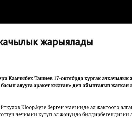
чкачылык жарыялады
и Камчыбек Ташиев 17-октябрда кургак ачкачылык жар
нуп басып алууга аракет кылган» деп айыпталып жатка
кулов Kloop.kgге берген маегинде ал жактоого алга
 соттун чечимин күтүп ал жөнүндө билдирбегендигин