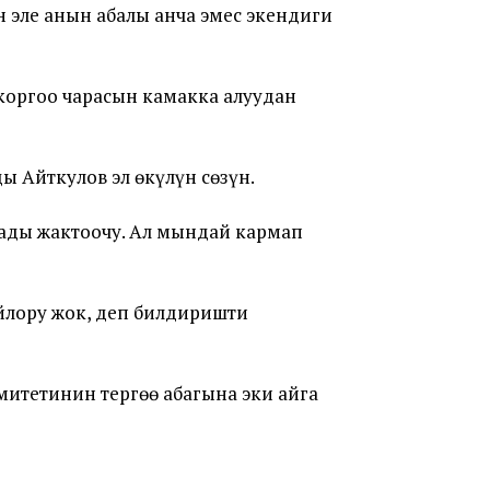
 эле анын абалы анча эмес экендиги
коргоо чарасын камакка алуудан
ы Айткулов эл өкүлүн сөзүн.
ады жактоочу. Ал мындай кармап
лору жок, деп билдиришти
митетинин тергөө абагына эки айга