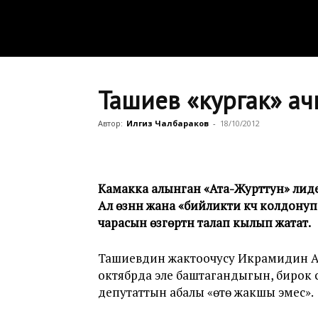
Ташиев «кургак» а
Автор:
Илгиз Чалбараков
-
18/10/2012
Камакка алынган «Ата-Журттун» лидер
Ал өзүнүн жана «бийликти күч колдо
чарасын өзгөртүүнү талап кылып жатат.
Ташиевдин жактоочусу Икрамидин Айт
октябрда эле баштагандыгын, бирок
депутаттын абалы «өтө жакшы эмес».