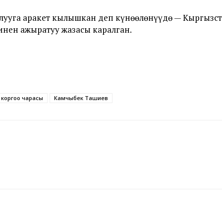
 алууга аракет кылышкан деп күнөөлөнүүдө — Кыргы
инен ажыратуу жазасы каралган.
 коргоо чарасы
Камчыбек Ташиев