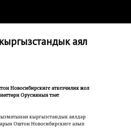
 кыргызстандык аял
тон Новосибирскиге аткезчилик жол
ттөрүн Орусиянын түзөтүү
кызматынан кыргызстандык аялдар
тарын Оштон Новосибирскиге алып