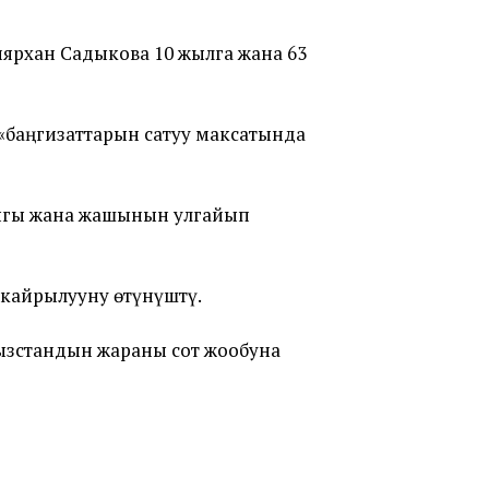
иярхан Садыкова 10 жылга жана 63
«баңгизаттарын сатуу максатында
ыгы жана жашынын улгайып
кайрылууну өтүнүштү.
ызстандын жараны сот жообуна