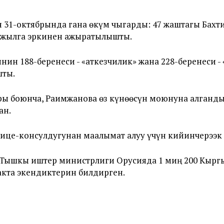
н 31-октябрында гана өкүм чыгарды: 47 жаштагы Бахт
 жылга эркинен ажыратылышты.
 188-беренеси - «аткезчилик» жана 228-беренеси - 
шты.
 боюнча, Раимжанова өз күнөөсүн моюнуна алганд
ан.
це-консулдугунан маалымат алуу үчүн кийинчерээк 
 Тышкы иштер министрлиги Орусияда 1 миң 200 Кырг
акта экендиктерин билдирген.