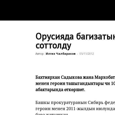
Орусияда баңгизат
соттолду
Автор:
Илгиз Чалбараков
-
05/11/2012
Бахтиярхан Садыкова жана Мархоба
менен героин ташыгандыктары үчүн 10
абактарында өткөрүшөт.
Башкы прокуратуранын Сибирь феде
героин менен 2011-жылдын июлунда
бара жатышкан.