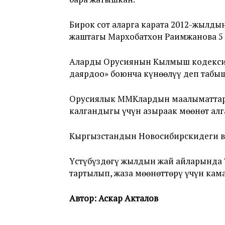
Бирок сот аларга карата 2012-жылды
жаштагы Мархобатхон Раимжанова 5
Аларды Орусиянын Кылмыш кодексинин
даярдоо» боюнча күнөөлүү деп табы
Орусиялык ММКлардын маалыматтары
калгандыгы үчүн азыраак мөөнөт алг
Кыргызстандын Новосибирскидеги ви
Үстүбүздөгү жылдын жай айларында
тартылып, жаза мөөнөттөрү үчүн кам
Автор: Аскар Акталов