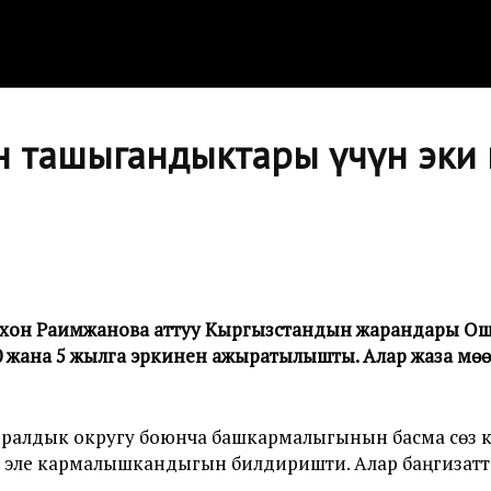
ын ташыгандыктары үчүн эки
тхон Раимжанова аттуу Кыргызстандын жарандары Ош
 жана 5 жылга эркинен ажыратылышты. Алар жаза мөөнө
ралдык округу боюнча башкармалыгынын басма сөз 
 эле кармалышкандыгын билдиришти. Алар баңгизат