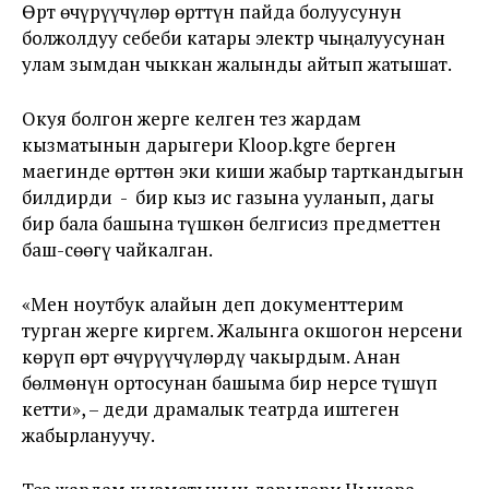
Өрт өчүрүүчүлөр өрттүн пайда болуусунун
болжолдуу себеби катары электр чыңалуусунан
улам зымдан чыккан жалынды айтып жатышат.
Окуя болгон жерге келген тез жардам
кызматынын дарыгери Kloop.kgге берген
маегинде өрттөн эки киши жабыр тарткандыгын
билдирди - бир кыз ис газына ууланып, дагы
бир бала башына түшкөн белгисиз предметтен
баш-сөөгү чайкалган.
«Мен ноутбук алайын деп документтерим
турган жерге киргем. Жалынга окшогон нерсени
көрүп өрт өчүрүүчүлөрдү чакырдым. Анан
бөлмөнүн ортосунан башыма бир нерсе түшүп
кетти», – деди драмалык театрда иштеген
жабырлануучу.