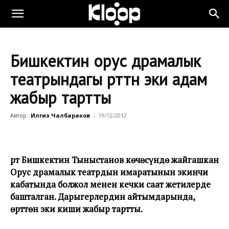
Бишкектин орус драмалык
театрындагы өрттөн эки адам
жабыр тартты
Автор:
Илгиз Чалбараков
-
19/12/2012
Өрт Бишкектин Тыныстанов көчөсүндө жайгашкан
Орус драмалык театрдын имаратынын экинчи
кабатында болжол менен кечки саат жетилерде
башталган.
Дарыгерлердин айтымдарында,
өрттөн эки киши жабыр тартты.