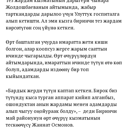
Тез жардам кызматынын дарыгери Чынара
Жолдошбаеванын айтымында, жабыр
тарткандарды дарылоо үчүн Улуттук госпиталга
алып кетишти. Ал эми кызга биринчи тез жардам
көрсөтүгөн соң үйүнө кеткен.
Өрт башталган учурда имаратта жети киши
болгон, алар коопсуз жерге жарым сааттын
ичинде чыгарылды. Өрт өчүрүүлөрдүн
айтымдарында, имараттын ичинде түтүн өтө көп
болуп, адамдарды издөөнү бир топ
кыйындаткан.
«Бардык жерди түтүн каптап кеткен. Бирок биз
түтүндү кыса турган аппарат кийип алганбыз,
ошондуктан анын жардамы менен адамдарды
алып чыгуу оңойураак болду», – деди Биринчи
май районунун өрт өчүрүү кызматынын
тескөөчүсү Жаннат Осмонов.