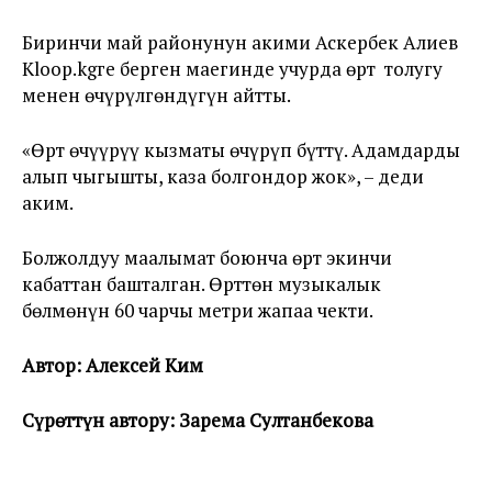
Биринчи май районунун акими Аскербек Алиев
Kloop.kgге берген маегинде учурда өрт толугу
менен өчүрүлгөндүгүн айтты.
«Өрт өчүүрүү кызматы өчүрүп бүттү. Адамдарды
алып чыгышты, каза болгондор жок», – деди
аким.
Болжолдуу маалымат боюнча өрт экинчи
кабаттан башталган. Өрттөн музыкалык
бөлмөнүн 60 чарчы метри жапаа чекти.
Автор: Алексей Ким
Сүрөттүн автор
у: Зарема Султанбекова