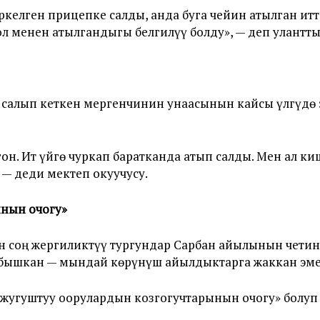
келген прицепке салды, анда буга чейин атылган итт
л менен атылгандыгы белгилүү болду», — деп улантты
салып кеткен мергенчинин унаасынын кайсы үлгүдө э
н. Ит үйгө чуркап баратканда атып салды. Мен ал ки
, — деди мектеп окуучусу.
ынын очогу
»
өн соң жергиликтүү тургундар Сарбан айылынын чети
абышкан — мындай көрүнүш айылдыктарга жаккан эме
«жугуштуу оорулардын козгогучтарынын очогу» болуп