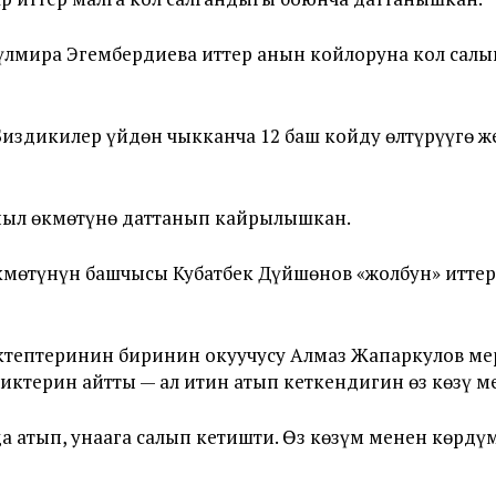
лмира Эгембердиева иттер анын койлоруна кол салы
 Биздикилер үйдөн чыкканча 12 баш койду өлтүрүүгө ж
йыл өкмөтүнө даттанып кайрылышкан.
өкмөтүнүн башчысы Кубатбек Дүйшөнов «жолбун» итте
тептеринин биринин окуучусу Алмаз Жапаркулов мер
иктерин айтты — ал итин атып кеткендигин өз көзү м
 атып, унаага салып кетишти. Өз көзүм менен көрдү