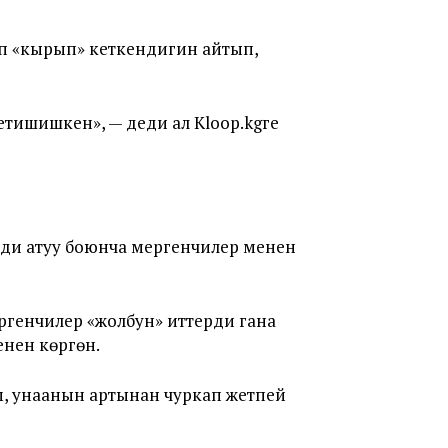
п «кырып» кеткендигин айтып,
етишишкен», — деди ал Kloop.kgге
рди атуу боюнча мергенчилер менен
генчилер «жолбун» иттерди гана
енен көргөн.
м, унаанын артынан чуркап жетпей