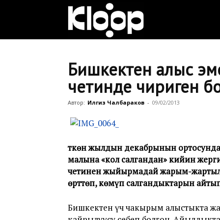
Клооп
кыргызча
Бишкектен алыс эме
четинде чириген б
|
Автор:
Илгиз Чалбараков
-
09/02/2013
Кыргызстан
Өткөн жылдын декабрынын ортосунда
малына
«
кол салгандан
»
кийин жерги
четинен жыйырмадай жарым-жартыла
жаңылыктары
өрттөп, көмүп салгандыктарын айты
Бишкектен үч чакырым алыстыкта ж
кайрылуусу себеп болгон. Айылдыкта