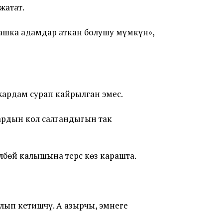
жатат.
башка адамдар аткан болушу мүмкүн»,
жардам сурап кайрылган эмес.
ардын кол салгандыгын так
бөй калышына терс көз карашта.
лып кетишчү. А азырчы, эмнеге