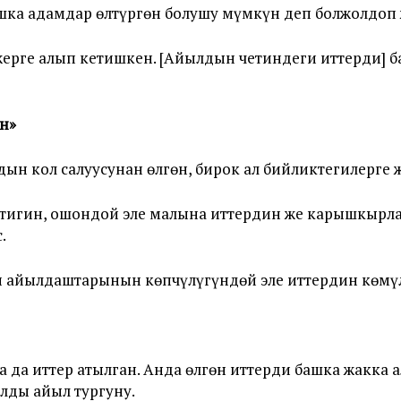
шка адамдар өлтүргөн болушу мүмкүн деп болжолдоп 
жерге алып кетишкен. [Айылдын четиндеги иттерди] 
үн
»
н кол салуусунан өлгөн, бирок ал бийликтегилерге 
ктигин, ошондой эле малына иттердин же карышкырл
.
 айылдаштарынын көпчүлүгүндөй эле иттердин көмүл
 да иттер атылган. Анда өлгөн иттерди башка жакка а
алды айыл тургуну.