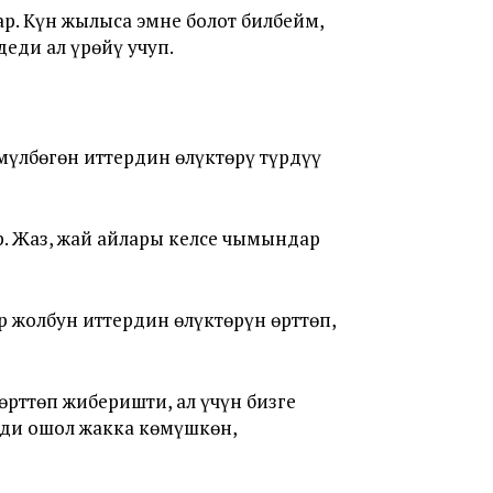
ар. Күн жылыса эмне болот билбейм,
деди ал үрөйү учуп.
үлбөгөн иттердин өлүктөрү түрдүү
ер. Жаз, жай айлары келсе чымындар
 жолбун иттердин өлүктөрүн өрттөп,
өрттөп жиберишти, ал үчүн бизге
рди ошол жакка көмүшкөн,