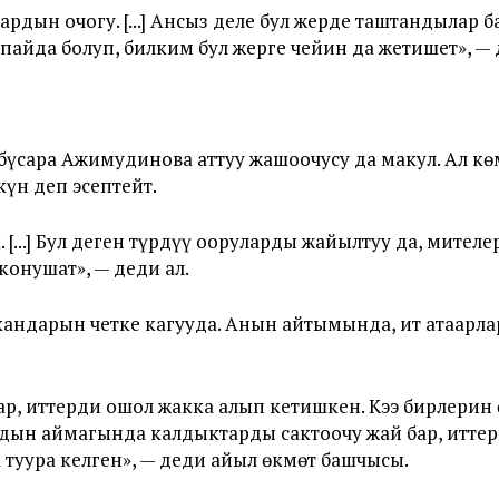
рдын очогу. [...] Ансыз деле бул жерде таштандылар б
ар пайда болуп, билким бул жерге чейин да жетишет», — 
үсара Ажимудинова аттуу жашоочусу да макул. Ал көм
үн деп эсептейт.
[...] Бул деген түрдүү ооруларды жайылтуу да, мител
конушат», — деди ал.
ндарын четке кагууда. Анын айтымында, ит атаарлар
р, иттерди ошол жакка алып кетишкен. Кээ бирлерин 
ардын аймагында калдыктарды сактоочу жай бар, итте
туура келген», — деди айыл өкмөт башчысы.