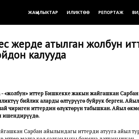
ЖАҢЫЛЫКТАР
ИЛИКТӨӨ
РЕПОРТАЖ
ВИ
с жерде атылган жолбун итт
ойдон калууда
 -
«
жолбун
»
иттер Бишкекке жакын жайгашкан Сарба
ликтүү бийлик аларды өлтүрүүгө буйрук берген. Ай
й чириген иттердин өлүктөрүн табышкан. Айыл өкмө
п ишендирүүдө.
айгашкан Сарбан айылындагы иттерди атууга айыл т
р иттер малга кол салгандыгы боюнча даттанышкан.