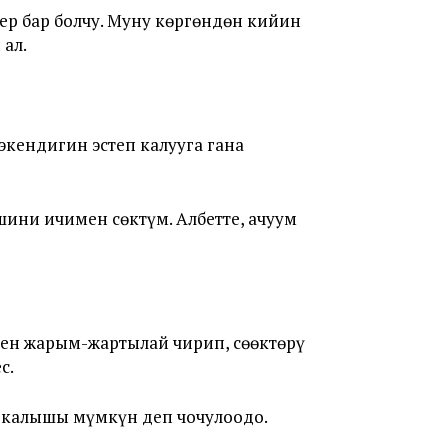
ер бар болчу. Муну көргөндөн кийин
 ал.
кендигин эстеп калууга гана
шини ичимен сөктүм. Албетте, ачуум
нен жарым-жартылай чирип, сөөктөрү
с.
 калышы мүмкүн деп чочулоодо.