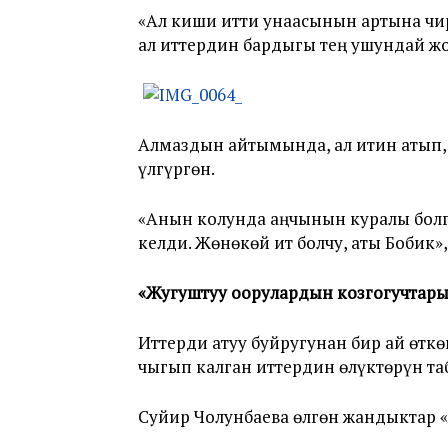
«Ал киши итти унаасынын артына чир
ал иттердин бардыгы тең ушундай жо
Алмаздын айтымында, ал итин атып, 
үлгүргөн.
«Анын колунда аңчынын куралы болго
келди. Жөнөкөй ит болчу, аты Бобик»
«
Жугуштуу оорулардын козгогучтар
Иттерди атуу буйругунан бир ай өтк
чыгып калган иттердин өлүктөрүн т
Суйир Чолунбаева өлгөн жандыктар 