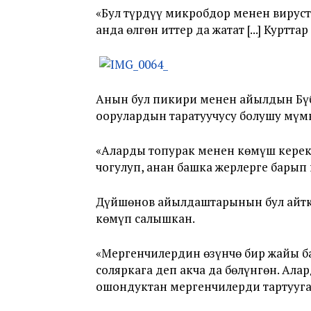
«Бул түрдүү микробдор менен вируста
анда өлгөн иттер да жатат [...] Куртт
Анын бул пикири менен айылдын Бүб
оорулардын таратуучусу болушу мүмк
«Аларды топурак менен көмүш керек. 
чогулуп, анан башка жерлерге барып 
Дүйшөнов айылдаштарынын бул айтка
көмүп салышкан.
«Мергенчилердин өзүнчө бир жайы ба
соляркага деп акча да бөлүнгөн. Ал
ошондуктан мергенчилерди тартууга 