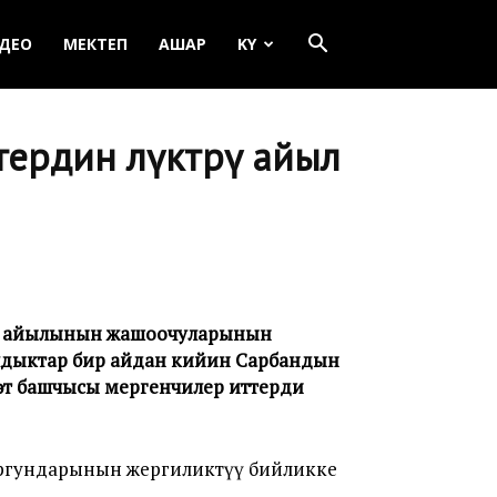
ДЕО
МЕКТЕП
АШАР
KY
ердин өлүктөрү айыл
н айылынын жашоочуларынын
ылдыктар бир айдан кийин Сарбандын
т башчысы мергенчилер иттерди
ургундарынын жергиликтүү бийликке