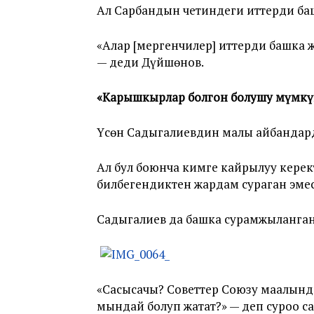
Ал Сарбандын четиндеги иттерди ба
«Алар [мергенчилер] иттерди башка 
— деди Дүйшөнов.
«
Карышкырлар болгон болушу мүмк
Үсөн Садыгалиевдин малы айбандарды
Ал бул боюнча кимге кайрылуу кере
билбегендиктен жардам сураган эмес
Садыгалиев да башка сурамжыланган
«Сасысачы? Советтер Союзу маалында
мындай болуп жатат?» — деп суроо с