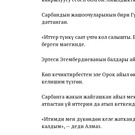
Сарбандын жашоочуларынын бири Гү
даттанган.
«Иттер түнкү саат үчтө кол салышты.
берген маегинде.
Эртеси Эгембердиеванын балдары а
Көп кечиктирбестен эле Орок айыл 
келишим түзгөн.
Сарбанга жакын жайгашкан айыл мек
атпастан үй иттерин да атып кеткенд
«Итимди мен дүкөндөн келе жатканда
калдым», — деди Алмаз.