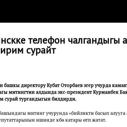
нскке телефон чалгандыгы 
ирим сурайт
башкы директору Кубат Оторбаев эгер учурда камак
гы митингтин алдында экс-президент Курманбек Ба
м сурай тургандыгын билдирди.
ашындагы митинг учурунда «бийликти басып алууга 
утаттарынын ишинде күбө катары өтүп жатат.