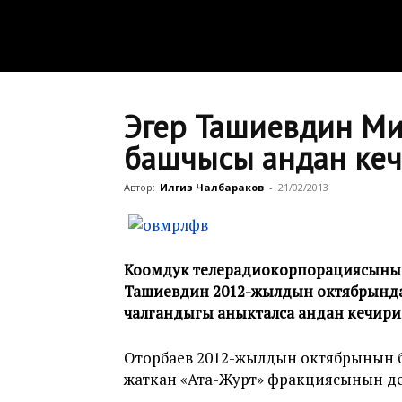
Эгер Ташиевдин Ми
башчысы андан кеч
Автор:
Илгиз Чалбараков
-
21/02/2013
Коомдук телерадиокорпорациясынын 
Ташиевдин 2012-жылдын октябрында
чалгандыгы аныкталса андан кечири
Оторбаев 2012-жылдын октябрынын б
жаткан «Ата-Журт» фракциясынын деп