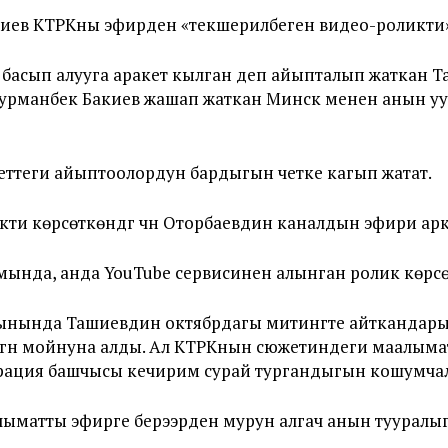
иев КТРКны эфирден «текшерилбеген видео-роликти» 
и басып алууга аракет кылган деп айыпталып жаткан
урманбек Бакиев жашап жаткан Минск менен анын уу
еттеги айыптоолордун бардыгын четке кагып жатат.
ти көрсөткөндүгү үчүн Оторбаевдин каналдын эфири ар
нда, анда YouTube сервисинен алынган ролик көрсөт
йынында Ташиевдин октябрдагы митингте айткандар
үгүн мойнуна алды. Ал КТРКнын сюжетиндеги маалыма
орация башчысы кечирим сурай тургандыгын кошумча
ыматты эфирге берээрден мурун алгач анын тууралы