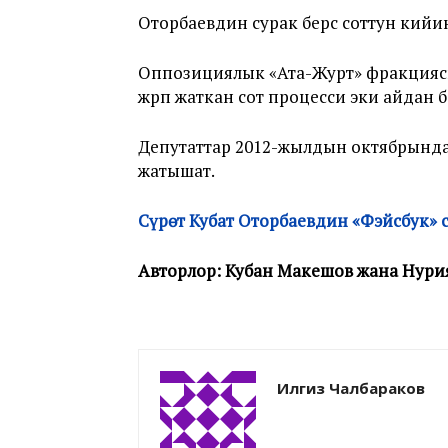
Оторбаевдин сурак берүүсү соттун ки
Оппозициялык «Ата-Журт» фракциясы
жүрүп жаткан сот процесси эки айдан 
Депутаттар 2012-жылдын октябрында
жатышат.
Сүрөт Кубат Оторбаевдин «Фэйсбук»
Авторлор: Кубан Макешов жана Нури
Илгиз Чалбараков