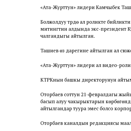
«Ата-Журттун» лидери Камчыбек Таш
Болжолдуу түрдө ал роликте бийликт
митингтин алдында экс-президент К
чалгандыгы айтылган.
Ташиев өз дарегине айтылган ал сюж
«Ата-Журттун» лидери ал видео-ролик
КТРКнын башкы директорунун айтымы
Оторбаев соттун 21-февралдагы жы
басып алуу чакырыктарын көрбөгөнд
айтылгандар туура эмес болсо корп
Оторбаев каналдын редакциясы маал