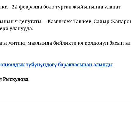
йинки - 22-февралда боло турган жыйынында уланат.
нын үч депутаты — Камчыбек Ташиев, Садыр Жапаров 
бери уланууда.
гы митинг маалында бийликти күч колдонуп басып ал
 социалдык түйүнүндөгү баракчасынан алынды
я Рыскулова