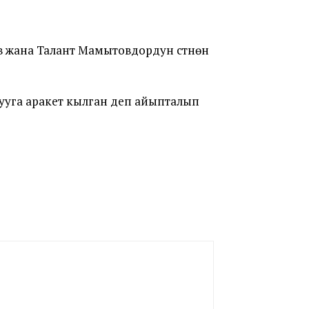
жана Талант Мамытовдордун үстүнөн
ууга аракет кылган деп айыпталып