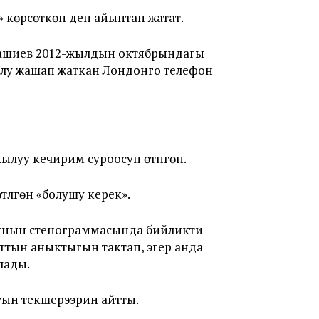
көрсөткөн деп айыптап жатат.
 Ташиев 2012-жылдын октябрындагы
лу жашап жаткан Лондонго телефон
кылуу кечирим суроосун өтүнгөн.
үлгөн «болушу керек».
ынын стенограммасында бийликти
ттын аныктыгын тактап, эгер анда
лады.
гын текшерээрин айтты.