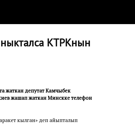
аныкталса КТРКнын
та жаткан депутат Камчыбек
киев жашап жаткан Минскке телефон
аракет кылган» деп айыпталып