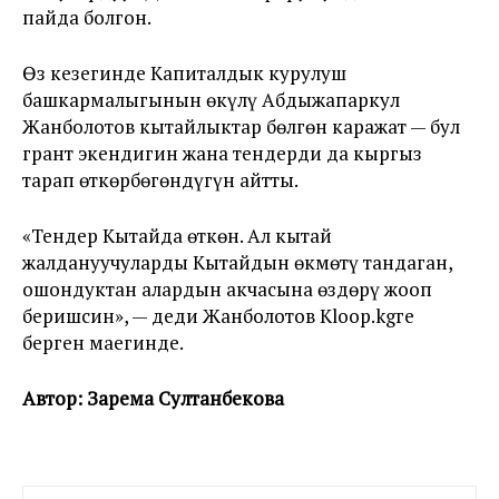
пайда болгон.
Өз кезегинде Капиталдык курулуш
башкармалыгынын өкүлү Абдыжапаркул
Жанболотов кытайлыктар бөлгөн каражат — бул
грант экендигин жана тендерди да кыргыз
тарап өткөрбөгөндүгүн айтты.
«Тендер Кытайда өткөн. Ал кытай
жалдануучуларды Кытайдын өкмөтү тандаган,
ошондуктан алардын акчасына өздөрү жооп
беришсин», — деди Жанболотов Kloop.kgге
берген маегинде.
Автор: Зарема Султанбекова