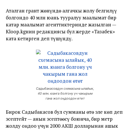
Аталган грант жөнүндө алгачкы жолу белгилүү
болгондо 40 млн юань тууралуу маалымат бир
катар маалымат агенттиктеринде жазылган —
Kloop.kgнин редакциясы бул жерде «Тазабек»
ката кетирген деп түшүндү.
Садыбакасовдун схемасына ылайык,
40 млн. юанга болгону үч чакырым
гана жол оңдоодон өтөт
Бирок Садыбакасов бул сумманы өтө эле көп деп
эсептейт — анын эсептөөсү боюнча, бир метр
жолду оңдоо үчүн 2000 АКШ долларынан ашык