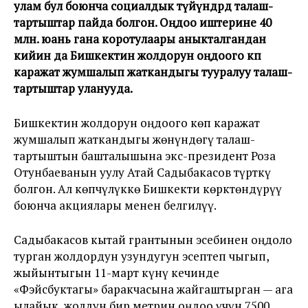
улам бул боюнча социалдык түйүндөрдө талаш-
тартыштар пайда болгон. Оңдоо иштерине 40
млн. юань гана коротулаары аныкталгандан
кийин да Бишкектин жолдорун оңдоого көп
каражат жумшалып жаткандыгы тууралуу талаш-
тартыштар уланууда.
Бишкектин жолдорун оңдоого көп каражат
жумшалып жаткандыгы жөнүндөгү талаш-
тартыштын башталышына экс-президент Роза
Отунбаеванын уулу Атай Садыбакасов түрткү
болгон. Ал көпчүлүккө Бишкекти көрктөндүрүү
боюнча акциялары менен белгилүү.
Садыбакасов кытай грантынын эсебинен оңдоло
турган жолдордун узундугун эсептеп чыгып,
жыйынтыгын 11-март күнү кечинде
«Фэйсбуктагы» баракчасына жайгаштырган — ага
ылайык, жолдун бир метрин оңдоо үчүн 7500