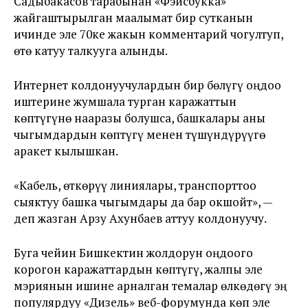
Садыбакасов тарабынан «Фэйсбукка»
жайгаштырылган маалымат бир сутканын
ичинде эле 70ке жакын комментарий чогултуп,
өтө катуу талкууга алынды.
Интернет колдонуучулардын бир бөлүгү оңдоо
иштерине жумшала турган каражаттын
көптүгүнө нааразы болушса, башкалары аны
чыгымдардын көптүгү менен түшүндүрүүгө
аракет кылышкан.
«Кабель, өткөрүү линиялары, транспорттоо
сыяктуу башка чыгымдары да бар окшойт», —
деп жазган Арзу Ахунбаев аттуу колдонуучу.
Буга чейин Бишкектин жолдорун оңдоого
корогон каражаттардын көптүгү, жалпы эле
мэриянын ишине арналган темалар өлкөдөгү эң
популярдуу «Дизель» веб-форумунда көп эле