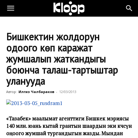
Бишкектин жолдорун
оңдоого көп каражат
жумшалып жаткандыгы
боюнча талаш-тартыштар
уланууда
Автор:
Илгиз Чалбараков
-
12/03/2013
«Тазабек» маалымат агенттиги Бишкек мэриясы
140 млн. юань кытай грантын шаардын эки көчөсүн
оңоого жумшай тургандыгын жазды. Мындан