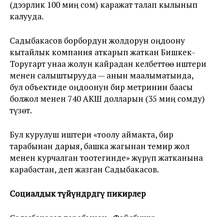
(дээрлик 100 миң сом) каражат талап кылынып
калууда.
Садыбакасов борбордун жолдорун оңдоону
кытайлык компания аткарып жаткан Бишкек-
Торугарт унаа жолун кайрадан келбеттөө иштери
менен салыштырууда — анын маалыматында,
бул объектиде оңдоонун бир метринин баасы
болжол менен 740 АКШ долларын (35 миң сомду)
түзөт.
Бул курулуш иштери «тоолу аймакта, бир
тарабынан дарыя, башка жагынан темир жол
менен курчалган тоотегинде» жүрүп жатканына
карабастан, деп жазган Садыбакасов.
Социалдык түйүндөрдөгү пикирлер