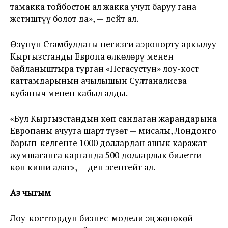
тамакка тойбостон ал жакка учуп баруу гана
жетиштүү болот да», — дейт ал.
Өзүнүн Стамбулдагы негизги аэропорту аркылуу
Кыргызстанды Европа өлкөлөрү менен
байланыштыра турган «Пегасустун» лоу-кост
каттамдарынын ачылышын Султаналиева
кубаныч менен кабыл алды.
«Бул Кыргызстандын көп сандаган жарандарына
Европаны ачууга шарт түзөт — мисалы, Лондонго
барып-келгенге 1000 доллардан ашык каражат
жумшаганга карганда 500 долларлык билетти
көп киши алат», — деп эсептейт ал.
Аз чыгым
Лоу-косттордун бизнес-модели эң жөнөкөй —