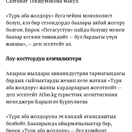
Салтанат Токшумакова макул.
«Түрк аба жолдору» буга чейин монополист
болуп, кээ бир сезондордо баалары аябай жогору
болгон. Бирок «Пегасустун» пайда болушу менен
баалар кескин төмөндөйт — бул бардыгы үчүн
жакшы», — деп эсептейт ал.
Лоу-косттордун кемчиликтери
Акыркы жылдары авиаиндустрия тармагындагы
бардык сыйлыктарды жеңип келе жаткан «Түрк
аба жолдору» жалпы кардарларын жоготпойт —
деп эсептейт Atlas.kg туристтик агенттигинин
менеджери Карылгач Курпулиева
«Түрк аба жолдоруна эч кандай атаандаштык
болбойт. Бааларында айырмачылыктар бар,
бирок «Түрк аба жолдору» — бул комфорт,