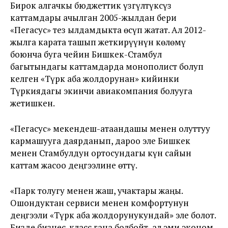
Бирок алгачкы бюджеттик үзгүлтүксүз
каттамдары ачылган 2005-жылдан бери
«Пегасус» тез ылдамдыкта өсүп жатат. Ал 2012-
жылга карата ташып жеткирүүнүн көлөмү
боюнча буга чейин Бишкек-Стамбул
багытындагы каттамдарда монополист болуп
келген «Түрк аба жолдорунан» кийинки
Түркиядагы экинчи авиакомпания болууга
жетишкен.
«Пегасус» мекендеш-атаандашы менен олуттуу
кармашууга даярданып, дароо эле Бишкек
менен Стамбулдун ортосундагы күн сайын
каттам жасоо деңгээлине өттү.
«Парк толугу менен жаш, учактары жаңы.
Ошондуктан сервиси менен комфортунун
деңгээли «Түрк аба жолдорунукундай» эле болот.
Бизде бизнес-класс гана болбойт, ал эми эконом-