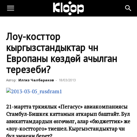
Лоу-косттор
кыргызстандыктар үчүн
Европаны көздөй ачылган
терезеби?
Автор:
Илгиз Чалбараков
-
18/03/2013
21-мартта түркиялык «Пегасус» авиакомпаниясы
Стамбул-Бишкек каттамын аткарып баштайт. Бул
авикаттамдардын өзгөчөлүгү, алар «бюджеттик» же
«лоу-костторго» тиешелүү. Кыргызстандыктар үчүн
бул эмнени берет?