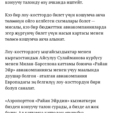
конуучу талонду өзү ачканда иштейт.
Кээ бир лоу-косттордо билет үчүн кошумча акча
төлөөнүн ойго келбеген схемалары болот —
мисалы, кээ бир бюджеттик авиакомпанияларда
эгер жүргүнчү билет үчүн насыя картасы менен
төлөсө кошумча акча алынат.
Лоу-косттордогу ыңгайсыздыктар менен
кыргызстандык Айсулуу Сулайманова курбусу
менен Милан-Барселона каттамы боюнча «Райан
Эйр» авиакомпаниясы менен учуу маалында
дуушар болгон - аталган авиакомпания
Европадагы эң белгилүү лоу-косттордун бири
болуп саналат.
«Аэропорттон «Райан Эйрдин» кызматкери
бизден конуучу талон сурады, а бизде ал жок
болчу. Ал каттамга каттодон өтүшүбүз