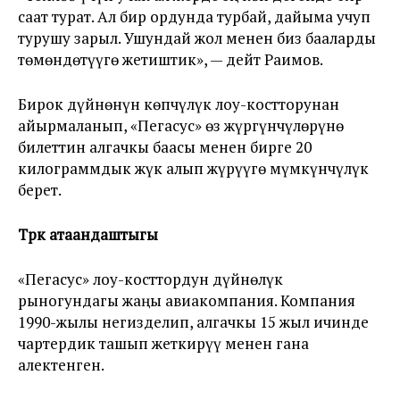
саат турат. Ал бир ордунда турбай, дайыма учуп
турушу зарыл. Ушундай жол менен биз бааларды
төмөндөтүүгө жетиштик», — дейт Раимов.
Бирок дүйнөнүн көпчүлүк лоу-костторунан
айырмаланып, «Пегасус» өз жүргүнчүлөрүнө
билеттин алгачкы баасы менен бирге 20
килограммдык жүк алып жүрүүгө мүмкүнчүлүк
берет.
Түрк атаандаштыгы
«Пегасус» лоу-косттордун дүйнөлүк
рыногундагы жаңы авиакомпания. Компания
1990-жылы негизделип, алгачкы 15 жыл ичинде
чартердик ташып жеткирүү менен гана
алектенген.