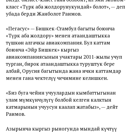
класс «Түрк аба жолдорунукундай» болот», — деп
убада берди Жанболот Раимов.
«Пегасус» — Бишкек-Стамбул багыты боюнча
«Түрк аба жолдору» менен атаандаштыкка
түшкөн алгачкы авиакомпания. Бул каттам
боюнча «Эйр Бишкек» кыргыз
авиакомпаниясынын учактары 2011-жылы учуп
турган, бирок атаандаштыкка туруштук бере
албай, Орусия багытында жана ички каттамдар
менен гана чектелүү чечимине келишкен.
«Биз буга чейин учуулардын кымбаттыгынан
улам мүмкүнчүлүгү болбой келген калктын
катмарынын учуусун каалап жатабыз», — дейт
Раимов.
Азырынча кыргыз рыногунда мындай күчтүү