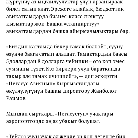
жүргүнчү аз ыңгайлуулуктар үчүн арзаныраак
билет сатып алат. Эрежеге ылайык, бюджеттик
авикаттамдарда бизнес-класс сыяктуу
кызматтар жок. Башка «стандарттуу»
авикаттамдардан башка айырмачылыктары бар.
«Биздин каттамда бекер тамак болбойт, сууну
өзүнчө баага сатып алышат. Тамактардын баасы
5доллардан 8 долларга чейинки – өтө көп эмес
сумманы түзөт. Кээ бирлери учуп баратканда
такыр эле тамак ичишпейт», — деп эскертти
«Пегасус Азиянын» Кыргызстандагы
өкүлчүлүгүнүн башкы директору Жанболот
Раимов.
Мындан сырткары «Пегасустун» учактары
аэропорттордо эң аз убакыт болушат.
«Тейлөө үчүн учак ал жерде эң көп дегенде бир