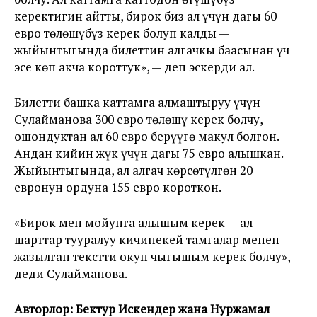
керектигин айтты, бирок биз ал үчүн дагы 60
евро төлөшүбүз керек болуп калды —
жыйынтыгында билеттин алгачкы баасынан үч
эсе көп акча короттук», — деп эскерди ал.
Билетти башка каттамга алмаштыруу үчүн
Сулайманова 300 евро төлөшү керек болчу,
ошондуктан ал 60 евро берүүгө макул болгон.
Андан кийин жүк үчүн дагы 75 евро алышкан.
Жыйынтыгында, ал алгач көрсөтүлгөн 20
евронун ордуна 155 евро короткон.
«Бирок мен мойунга алышым керек — ал
шарттар тууралуу кичинекей тамгалар менен
жазылган текстти окуп чыгышым керек болчу», —
деди Сулайманова.
Авторлор: Бектур Искендер жана Нуржамал