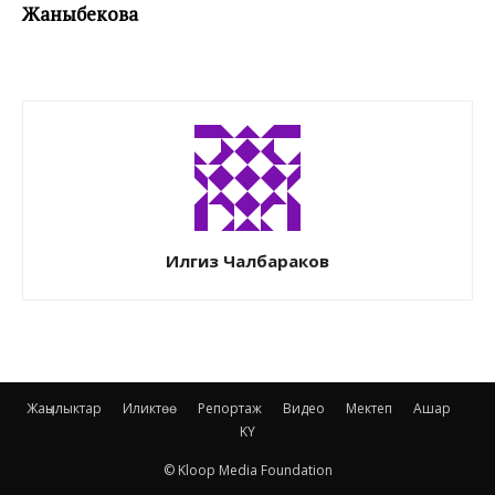
Жаныбекова
Илгиз Чалбараков
Жаңылыктар
Иликтөө
Репортаж
Видео
Мектеп
Ашар
KY
© Kloop Media Foundation