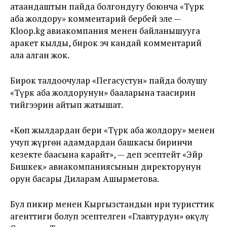
атаандаштын пайда болгондугу боюнча «Түрк
аба жолдору» комментарий бербей эле —
Kloop.kg авиакомпания менен байланышууга
аракет кылды, бирок эч кандай комментарий
ала алган жок.
Бирок талдоочулар «Пегасустун» пайда болушу
«Түрк аба жолдорунун» бааларына таасирин
тийгээрин айтып жатышат.
«Көп жылдардан бери «Түрк аба жолдору» менен
учуп жүргөн адамдардан башкасы биринчи
кезекте баасына карайт», — деп эсептейт «Эйр
Бишкек» авиакомпаниясынын директорунун
орун басары Диларам Ашырметова.
Бул пикир менен Кыргызстандын ири туристтик
агенттиги болуп эсептелген «Главтурдун» өкүлү