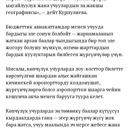
ыңгайлуулук жана учуулардын эң жакшы
географиясы», — дейт Курпулиева.
Бюджеттик авиакаттамдар менен учууда
бардыгы эле сонун болбойт — жарнамаланып
жаткан арзан баалар чындыгында бир топ эле
жогору болушу мүмкүн, өзгөчө шарттардын
бардык куулуктарын билбеген жүргүнчүлөр үчүн.
Мисалы, көпчүлүк учурларда лоу-косттор билетте
көрсөтүлгөн шаардан алыс жайгашкан
кичинекей аэропортторду колдонушат,
жүргүнчүлөргө болсо аэропорттон шаарга чейин
кошумча акча менен барууга туура келет.
Көпчүлүк учурларда эң төмөнкү баалар күтүүсүз
кырдаалдарда гана — эгер жүргүнчү жүгү жок
бара жатса, учуу маалында эч нерсе жебесе жана