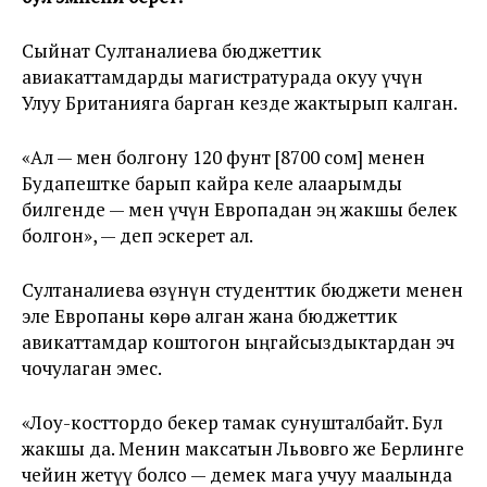
Сыйнат Султаналиева бюджеттик
авиакаттамдарды магистратурада окуу үчүн
Улуу Британияга барган кезде жактырып калган.
«Ал — мен болгону 120 фунт [8700 сом] менен
Будапештке барып кайра келе алаарымды
билгенде — мен үчүн Европадан эң жакшы белек
болгон», — деп эскерет ал.
Султаналиева өзүнүн студенттик бюджети менен
эле Европаны көрө алган жана бюджеттик
авикаттамдар коштогон ыңгайсыздыктардан эч
чочулаган эмес.
«Лоу-косттордо бекер тамак сунушталбайт. Бул
жакшы да. Менин максатын Львовго же Берлинге
чейин жетүү болсо — демек мага учуу маалында