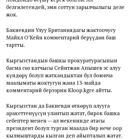
белгилегендей, эми соттун зарылчылыгы деле
жок.
Бакиевдин Улуу Британиядагы жактоочусу
Майкл О’Кейн комментарий берүүдөн баш
тартты.
Кыргызстандын башкы прокуратурасынын
басма сөз катчысы Сейитжан Апышев эс алуу
күндөрү болуп жаткандыктан бул боюнча
маалыматы жоктугун жана 13-майда
комментарий берээрин Kloop.kgге айтты.
Кыргызстан да Бакиевди өткөрүп алууга
аракеттенүүсүн улантып жатат, бирок башка
себептер менен — ал мекенинде атасы
президент болуп турган маалда бир нече оор
кылмыштарды кылган деп айыпталып жатат.