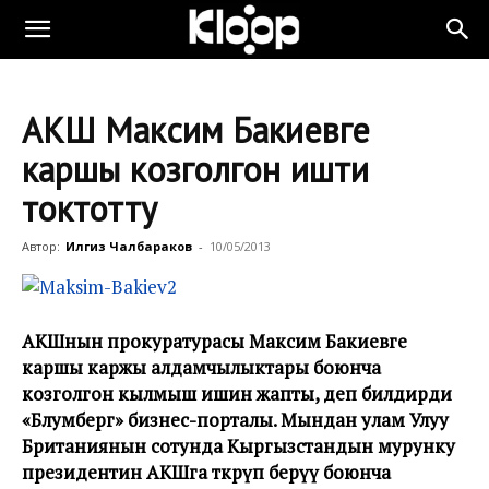
АКШ Максим Бакиевге
каршы козголгон ишти
токтотту
Автор:
Илгиз Чалбараков
-
10/05/2013
АКШнын п
рокуратура
сы Максим Бакиевге
каршы каржы алдамчылыктары боюнча
козголгон кылмыш ишин жапты, деп билдирди
«Блумберг»
бизнес-порталы
.
Мындан улам Улуу
Британиянын сотунда Кыргызстандын мурунку
президентин АКШга өткөрүп берүү боюнча