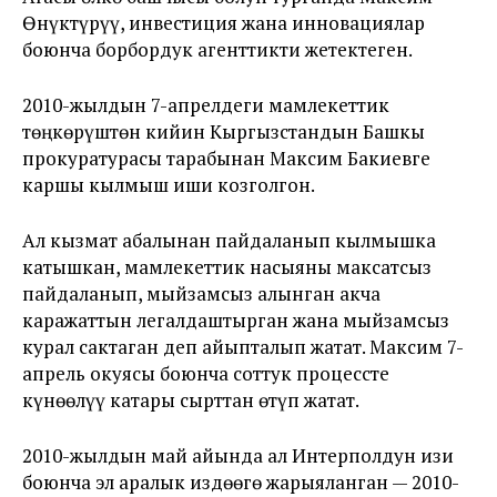
Өнүктүрүү, инвестиция жана инновациялар
боюнча борбордук агенттикти жетектеген.
2010-жылдын 7-апрелдеги мамлекеттик
төңкөрүштөн кийин Кыргызстандын Башкы
прокуратурасы тарабынан Максим Бакиевге
каршы кылмыш иши козголгон.
Ал кызмат абалынан пайдаланып кылмышка
катышкан, мамлекеттик насыяны максатсыз
пайдаланып, мыйзамсыз алынган акча
каражаттын легалдаштырган жана мыйзамсыз
курал сактаган деп айыпталып жатат. Максим 7-
апрель окуясы боюнча соттук процессте
күнөөлүү катары сырттан өтүп жатат.
2010-жылдын май айында ал Интерполдун изи
боюнча эл аралык издөөгө жарыяланган — 2010-