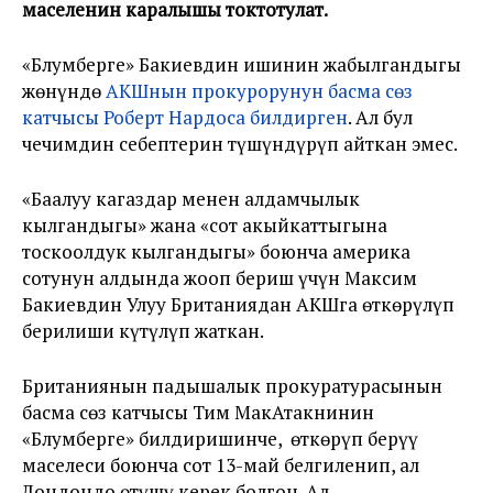
маселенин каралышы токтотулат.
«Блумберге» Бакиевдин ишинин жабылгандыгы
жөнүндө
АКШнын прокурорунун басма сөз
катчысы Роберт Нардоса билдирген
. Ал бул
чечимдин себептерин түшүндүрүп айткан эмес.
«Баалуу кагаздар менен алдамчылык
кылгандыгы» жана «сот акыйкаттыгына
тоскоолдук кылгандыгы» боюнча америка
сотунун алдында жооп бериш үчүн Максим
Бакиевдин Улуу Британиядан АКШга өткөрүлүп
берилиши күтүлүп жаткан.
Британиянын падышалык прокуратурасынын
басма сөз катчысы Тим МакАтакнинин
«Блумберге» билдиришинче, өткөрүп берүү
маселеси боюнча сот 13-май белгиленип, ал
Лондондо өтүшү керек болгон. Ал