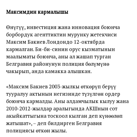
Максимдин кармалышы
Өнүгүү, инвестиция жана инновация боюнча
борбордук агенттиктин мурунку жетекчиси
Максим Бакиев Лондондо 12-октябрда
кармалган. Би-би-синин орус кызматынын
маалыматы боюнча, аны ал жашап турган
Белгравия районунун полиция бөлүмүнө
чакырып, анда камакка алышкан.
«Максим Бакиев 2003-жылкы өткөрүп берүү
тууралуу актынын негизинде түзүлгөн ордер
боюнча кармалды. Аны алдамчылык кылуу жана
2010-2012-жылдар аралыгында АКШнын сот
акыйкаттыгына тоскоол кылган деп күнөөлөп
жатышат», – деп билдирген Белгравия
полициясы өткөн жылы.