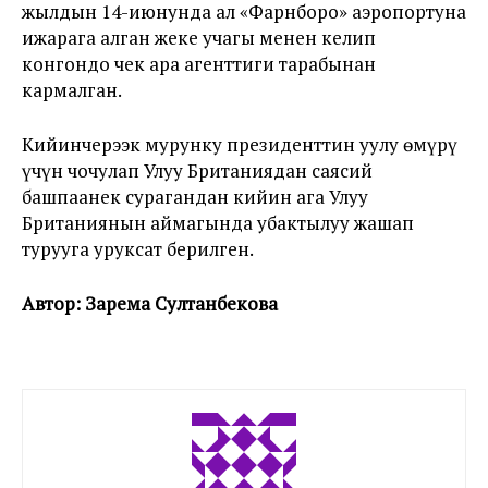
жылдын 14-июнунда ал «Фарнборо» аэропортуна
ижарага алган жеке учагы менен келип
конгондо чек ара агенттиги тарабынан
кармалган.
Кийинчерээк мурунку президенттин уулу өмүрү
үчүн чочулап Улуу Британиядан саясий
башпаанек сурагандан кийин ага Улуу
Британиянын аймагында убактылуу жашап
турууга уруксат берилген.
Автор: Зарема Султанбекова