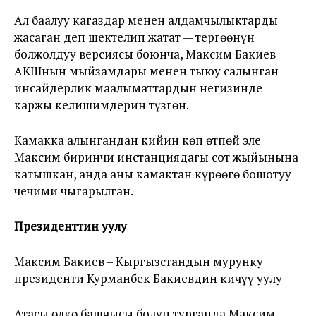
Ал баалуу кагаздар менен алдамчылыктарды
жасаган деп шектелип жатат — тергөөнүн
болжолдуу версиясы боюнча, Максим Бакиев
АКШнын мыйзамдары менен тыюу салынган
инсайдерлик маалыматтардын негизинде
каржы келишимдерин түзгөн.
Камакка алынгандан кийин көп өтпөй эле
Максим биринчи инстанциядагы сот жыйынына
катышкан, анда аны камактан күрөөгө бошотуу
чечими чыгарылган.
Президенттин уулу
Максим Бакиев – Кыргызстандын мурунку
президенти Курманбек Бакиевдин кичүү уулу
Атасы өлкө башчысы болуп турганда Максим