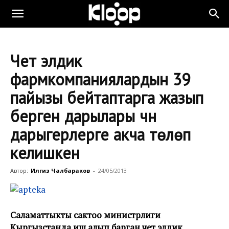
Чет элдик
фармкомпаниялардын 39
пайызы бейтаптарга жазып
берген дарылары үчүн
дарыгерлерге акча төлөп
келишкен
Автор:
Илгиз Чалбараков
-
24/05/2013
Саламаттыкты сактоо министрлиги
Кыргызстанда иш алып барган чет элдик