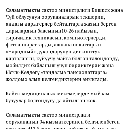
Саламаттыкты сактоо министрлиги Бишкек жана
Чүй облусунун ооруканаларын текшерип,
андагы дарыгерлер бейтаптарга жазып берген
дарылардын баасынын10-26 пайызын,
тиричилик техникасын, компьютерлерди,
фотоаппараттарды, ашкана оокаттарын,
«Народный» дүкөндөрүнүн дисконттук
карталарын, күйүүчү майга болгон талондорду,
мобилдик байланыш үчүн бирдиктерди жана
Ысык-Көлдөгү «тандалма пансионаттарга»
жолдомо алып келгендиктерин аныктады.
Кайсы медициналык мекемелерде мыйзам
бузуулар болгондугу да айтылган жок.
Саламаттыкты сактоо министрлиги
оорукананын 94 кызматкеринен белгиленбеген
үлгүдөгү 412 бланк, ошондой эле сыйлык алуу