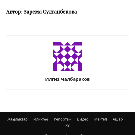
Автор: Зарема Султанбекова
Илгиз Чалбараков
Жаңылыктар
Иликтөө
Репортаж
Видео
Мектеп
Ашар
KY