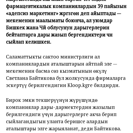
фармацевтикалык компаниялардын 39 пайызын
«адепсиз маркетинг» жүргүзгөн деп айыптады —
мекеменин маалыматы боюнча, ал уюмдар
Бишкек жана Чүй облусунун дарыгерлерин
бейтаптарга дары жазып бергендиктери үчүн
сыйлап келишкен.
Саламаттыкты сактоо министрлиги ал
компаниялардын аталыштарын айтпай эле —
мекеменин басма сөз кызматынын өкүлү
Светлана Байтикова бул жолкусунда фирмаларга
эскертүү берилгендигин Kloop.kgге билдирди.
Бирок эмки текшерүүнүн жүрүшүндө
компаниялар дары-дармектердин жазылып
берилгендиги үчүн дарыгерлерге акча берип
сыйлагандыгын уланта беришсе алардын
аталыштары элге жарыяланат, деди Байтикова.