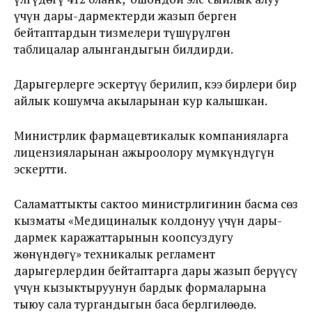
үчүн дары-дармектерди жазып берген
бейтаптардын тизмелери түшүрүлгөн
таблицалар алынгандыгын билдирди.
Дарыгерлерге эскертүү берилип, кээ бирлери бир
айлык кошумча акыларынан кур калышкан.
Министрлик фармацевтикалык компанияларга
лицензияларынан ажыроолору мүмкүндүгүн
эскертти.
Саламаттыкты сактоо министрлигинин басма сөз
кызматы «Медициналык колдонуу үчүн дары-
дармек каражаттарынын коопсуздугу
жөнүндөгү» техникалык регламент
дарыгерлердин бейтаптарга дары жазып берүүсү
үчүн кызыктыруунун бардык формаларына
тыюу сала тургандыгын баса берлгилөөдө.