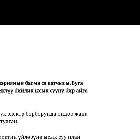
риянын басма сөз катчысы. Буга
иктүү бийлик ысык сууну бир айга
лук электр борборунда оңдоо жана
тулган.
кектин үйлөрүнө ысык суу план