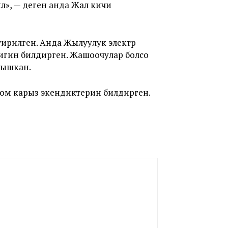
л», — деген анда Жал кичи
тирилген. Анда Жылуулук электр
игин билдирген. Жашоочулар болсо
лышкан.
сом карыз экендиктерин билдирген.