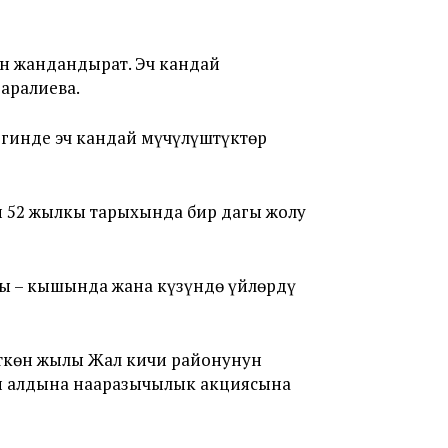
н жандандырат. Эч кандай
аралиева.
егинде эч кандай мүчүлүштүктөр
 52 жылкы тарыхында бир дагы жолу
ды – кышында жана күзүндө үйлөрдү
өткөн жылы Жал кичи районунун
н алдына нааразычылык акциясына