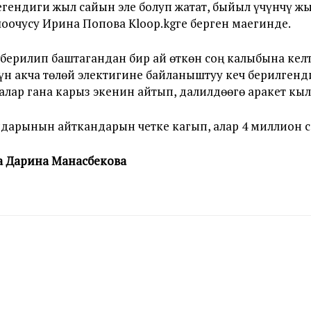
гендиги жыл сайын эле болуп жатат, быйыл үчүнчү жы
очусу Ирина Попова Kloop.kgге берген маегинде.
 берилип баштагандан бир ай өткөн соң калыбына кел
үн акча төлөй электигине байланыштуу кеч берилгенд
лар гана карыз экенин айтып, далилдөөгө аракет кы
ндарынын айткандарын четке кагып, алар 4 миллион 
а Дарина Манасбекова