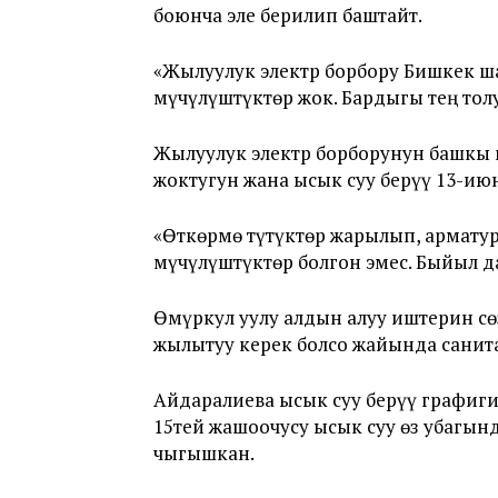
боюнча эле берилип баштайт.
«Жылуулук электр борбору Бишкек ш
мүчүлүштүктөр жок. Бардыгы тең тол
Жылуулук электр борборунун башкы 
жоктугун жана ысык суу берүү 13-и
«Өткөрмө түтүктөр жарылып, армату
мүчүлүштүктөр болгон эмес. Быйыл да
Өмүркул уулу алдын алуу иштерин с
жылытуу керек болсо жайында санит
Айдаралиева ысык суу берүү графиг
15тей жашоочусу ысык суу өз убаг
чыгышкан.