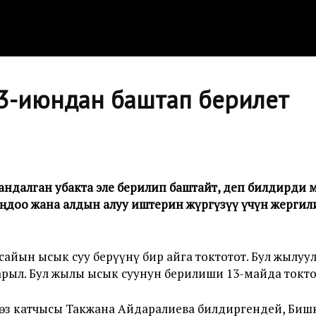
13-июндан баштап берилет
ндалган убакта эле берилип баштайт, деп билдирди мэ
ңдоо жана алдын алуу иштерин жүргүзүү үчүн жергил
сайын ысык суу берүүнү бир айга токтотот. Бул жылуу
арыл. Бул жылы ысык суунун берилиши 13-майда токто
сөз катчысы Такжана Айдаралиева билдиргендей, Биш