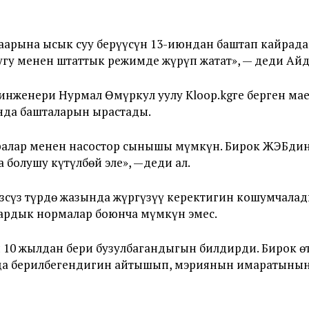
аарына ысык суу берүүсүн 13-июндан баштап кайрада
угу менен штаттык режимде жүрүп жатат», — деди Айд
инженери Нурмал Өмүркул уулу Kloop.kgге берген ма
юнда башталарын ырастады.
ралар менен насостор сынышы мүмкүн. Бирок ЖЭБдин
 болушу күтүлбөй эле», —деди ал.
өзсүз түрдө жазында жүргүзүү керектигин кошумчала
ардык нормалар боюнча мүмкүн эмес.
и 10 жылдан бери бузулбагандыгын билдирди. Бирок 
ында берилбегендигин айтышып, мэриянын имаратыны