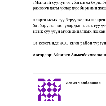
«Мындай суунун өз убагында берилбе
районундагы үйлөрдүн биринин жашо
Аларга ысык суу берүү жалпы шаарга
борбору жашоочулардын ысык суу үч
ысык суу үчүн муниципалдык ишкана
Өз кезегинде ЖЭБ кичи район тургу
Авторлор: Айзирек Алмазбекова жан
Илгиз Чалбараков