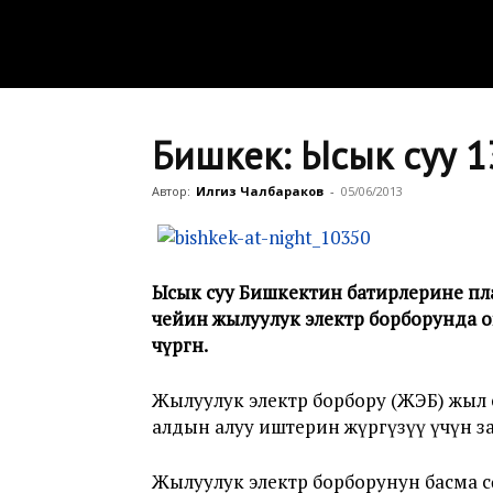
Бишкек: Ысык суу 
Автор:
Илгиз Чалбараков
-
05/06/2013
Ысык суу Бишкектин батирлерине пла
чейин жылуулук электр борборунда о
өчүргөн.
Жылуулук электр борбору (ЖЭБ) жыл 
алдын алуу иштерин жүргүзүү үчүн з
Жылуулук электр борборунун басма 