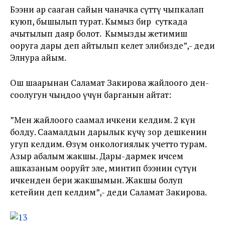
Бээни ар сааган сайын чаначка сүттү чыпкалап
куюп, бышылып турат. Кымыз бир суткада
ачытылып даяр болот. Кымызды жетимиш
ооруга дары деп айтылып келет элибизде”,- деди
Элнура айым.
Ош шаарынан Саламат Закирова жайлоого ден-
соолугун чыңдоо үчүн барганын айтат:
”Мен жайлоого саамал ичкени келдим. 2 күн
болду. Саамалдын дарылык күчү зор дешкенин
угуп келдим. Өзүм онкологиялык учетто турам.
Азыр абалым жакшы. Дары-дармек ичсем
ашказаным ооруйт эле, минтип бээнин сүтүн
ичкенден бери жакшымын. Жакшы болуп
кетейин деп келдим”,- деди Саламат Закирова.