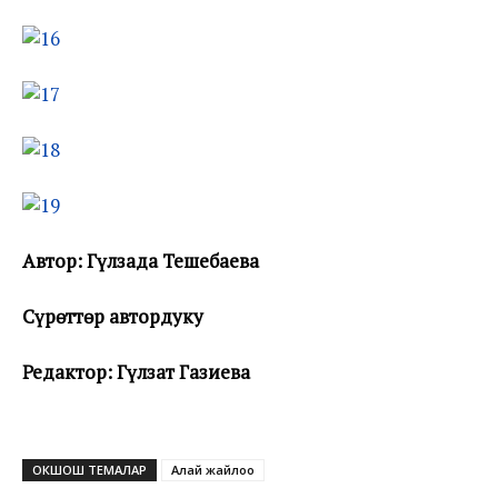
Автор: Г
ү
лзада Тешебаева
С
ү
р
ө
тт
ө
р автордуку
Редактор: Г
ү
лзат Газиева
ОКШОШ ТЕМАЛАР
Алай жайлоо