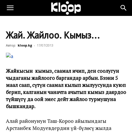
Жай. Жайлоо. Кымыз...
Автор:
kloop.kg
-
17/07/2013
Жайкысын кымыз, саамал ичип, ден соолугун
чы
даганы жайлоого баргандар арбын. Бээни 5
маал саап, с
ү
т
ү
н саамал кылып жылуусунда куюп
берип, калганын чаначта ачытып кымыз даярдоо
т
ү
йш
ү
г
ү
да о
ой эмес дейт жайлоо турмушуна
бышкандар.
Алай районунун Таш-Короо айылындагы
Арстанбек Модуевдердин үй-бүлөсү жылда