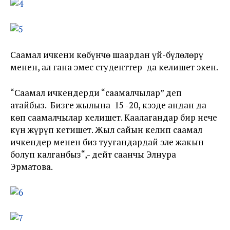
Саамал ичкени көбүнчө шаардан үй-бүлөлөрү
менен, ал гана эмес студенттер да келишет экен.
“Саамал ичкендерди “саамалчылар” деп
атайбыз. Бизге жылына 15 -20, кээде андан да
көп саамалчылар келишет. Каалагандар бир нече
күн жүрүп кетишет. Жыл сайын келип саамал
ичкендер менен биз туугандардай эле жакын
болуп калганбыз“,- дейт саанчы Элнура
Эрматова.