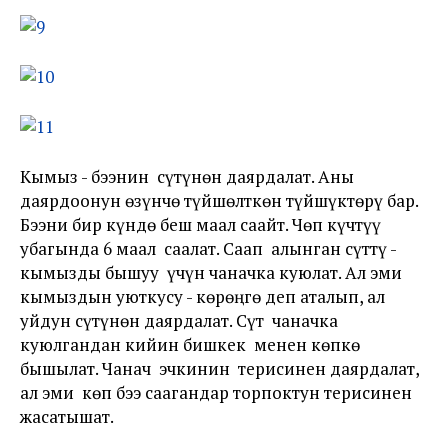
Кымыз - бээнин сүтүнөн даярдалат. Аны
даярдоонун өзүнчө түйшөлткөн түйшүктөрү бар.
Бээни бир күндө беш маал саайт. Чөп күчтүү
убагында 6 маал саалат. Саап алынган сүттү -
кымызды бышуу үчүн чаначка куюлат. Ал эми
кымыздын уюткусу - көрөңгө деп аталып, ал
уйдун сүтүнөн даярдалат. Сүт чаначка
куюлгандан кийин бишкек менен көпкө
бышылат. Чанач эчкинин терисинен даярдалат,
ал эми көп бээ саагандар торпоктун терисинен
жасатышат.