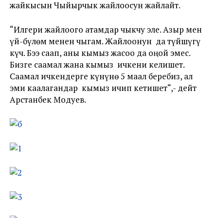
жайкысын Чыйырчык жайлоосун жайлайт.
“Илгери жайлоого атамдар чыкчу эле. Азыр мен
үй-бүлөм менен чыгам. Жайлоонун да түйшүгү
күч. Бээ саап, аны кымыз жасоо да оңой эмес.
Бизге саамал жана кымыз ичкени келишет.
Саамал ичкендерге күнүнө 5 маал беребиз, ал
эми каалагандар кымыз ичип кетишет“,- дейт
Арстанбек Модуев.