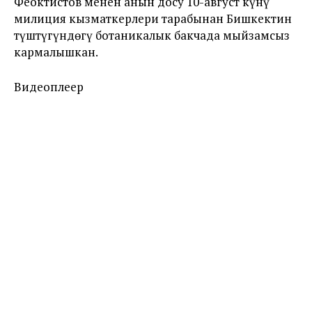
Феоктистов менен анын досу 10-август күнү
милиция кызматкерлери тарабынан Бишкектин
түштүгүндөгү ботаникалык бакчада мыйзамсыз
кармалышкан.
Видеоплеер