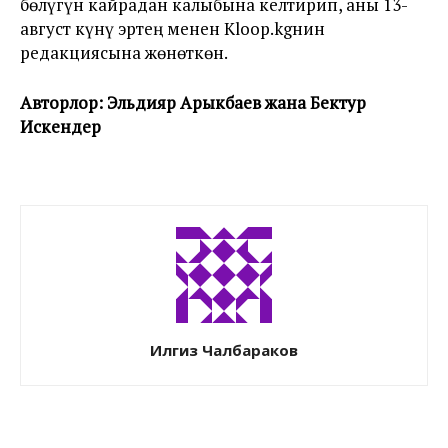
бөлүгүн кайрадан калыбына келтирип, аны 13-
август күнү эртең менен Kloop.kgнин
редакциясына жөнөткөн.
Авторлор: Эльдияр Арыкбаев жана Бектур
Искендер
Илгиз Чалбараков