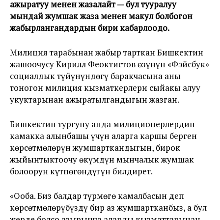
ажыратуу менен жазалайт — бул тууралуу
мындай жумшак жаза менен макул болбогон
жабырлангандардын бири кабарлоодо.
Милиция тарабынан жабыр тарткан Бишкектин
жашоочусу Кирилл Феоктистов өзүнүн «Фэйсбук»
социалдык түйүнүндөгү баракчасына аны
тоногон милиция кызматкерлери сыйакы алуу
укуктарынан ажыратылгандыгын жазган.
Бишкектин тургуну анда милиционерлердин
камакка алынбашы үчүн аларга каршы берген
көрсөтмөлөрүн жумшарткандыгын, бирок
жыйынтыктоочу өкүмдүн мынчалык жумшак
болоорун күтпөгөндүгүн билдирет.
«Ооба. Биз балдар түрмөгө камалбасын деп
көрсөтмөлөрүбүздү бир аз жумшартканбыз, а бул
жерде болсо азырынча аларды кызматтарынан