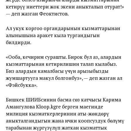
кетирүү ниеттери жок экени аныкталып отурат!»
— деп жазган Феоктистов.
Ал укук коргоо органдарынын кызматтарынан
алынышына аракет кыла тургандыгын
билдирди.
«Ооба, кечирим сурашты. Бирок бул аз, алардын
кызматтарынан кетирилишин талап кылабыз.
Биз алардын камалбасы үчүн арызыбызды
жумшартууга макул болгонбуз», — деп жазган ал
«Фэйсбукка».
Бишкек ШИИБсинин басма сөз катчысы Карима
Амангулова Kloop.kgге берген маегинде
милиция кызматкерлеринин аты-жөндөрү
аныкталгандыгын жана ички коопсуздук бөлүмү
тарабынан жүргүзүлүп жаткан кызматтык