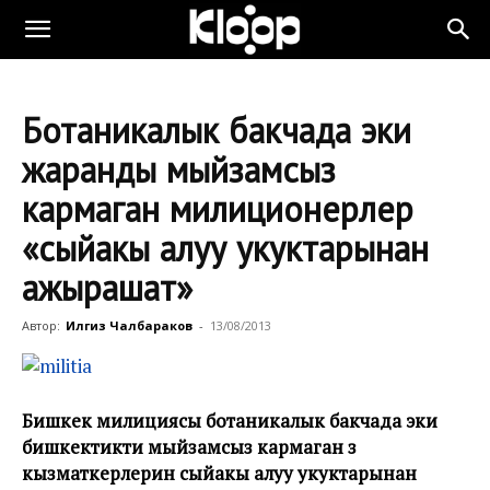
Ботаникалык бакчада эки
жаранды мыйзамсыз
кармаган милиционерлер
«сыйакы алуу укуктарынан
ажырашат»
Автор:
Илгиз Чалбараков
-
13/08/2013
Бишкек милициясы ботаникалык бакчада эки
бишкектикти мыйзамсыз кармаган өз
кызматкерлерин сыйакы алуу укуктарынан