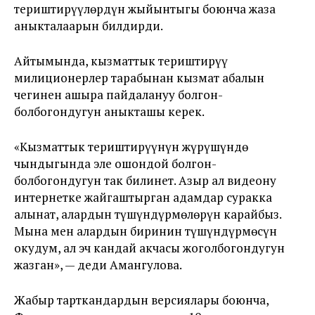
териштирүүлөрдүн жыйынтыгы боюнча жаза
аныкталаарын билдирди.
Айтымында, кызматтык териштирүү
милиционерлер тарабынан кызмат абалын
чегинен ашыра пайдалануу болгон-
болбогондугун аныкташы керек.
«Кызматтык териштирүүнүн жүрүшүндө
чындыгында эле ошондой болгон-
болбогондугун так билинет. Азыр ал видеону
интернетке жайгаштырган адамдар суракка
алынат, алардын түшүндүрмөлөрүн карайбыз.
Мына мен алардын биринин түшүндүрмөсүн
окудум, ал эч кандай акчасы жоголбогондугун
жазган», — деди Амангулова.
Жабыр тарткандардын версиялары боюнча,