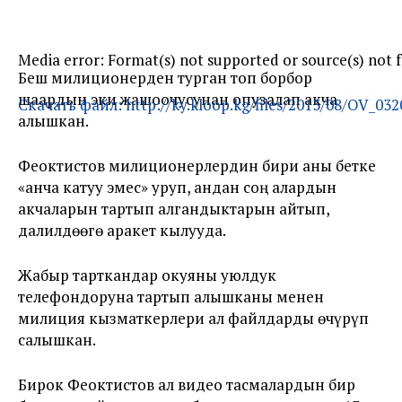
Media error: Format(s) not supported or source(s) not 
Беш милиционерден турган топ борбор
шаардын эки жашоочусунан опузалап акча
Скачать файл: http://ky.kloop.kg/files/2013/08/OV_03
алышкан.
Феоктистов милиционерлердин бири аны бетке
00:00
«анча катуу эмес» уруп, андан соң алардын
акчаларын тартып алгандыктарын айтып,
далилдөөгө аракет кылууда.
Жабыр тарткандар окуяны уюлдук
телефондоруна тартып алышканы менен
милиция кызматкерлери ал файлдарды өчүрүп
салышкан.
Бирок Феоктистов ал видео тасмалардын бир