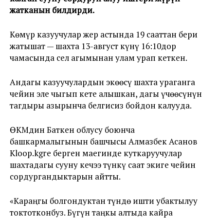
жатканын билдирди.
Көмүр казуучулар жер астында 19 сааттан бери
жатышат — шахта 13-август күнү 16:10дор
чамасында сел агымынан улам урап кеткен.
Андагы казуучулардын экөөсү шахта ураганга
чейин эле чыгып кете алышкан, дагы үчөөсүнүн
тагдыры азырынча белгисиз бойдон калууда.
ӨКМдин Баткен облусу боюнча
башкармалыгынын башчысы Алмазбек Асанов
Kloop.kgге берген маегинде куткаруучулар
шахтадагы сууну кечээ түнкү саат экиге чейин
сордургандыктарын айтты.
«Караңгы болгондуктан түндө ишти убактылуу
токтотконбуз. Бүгүн таңкы алтыда кайра