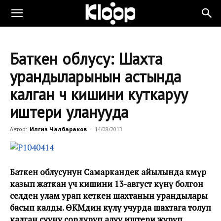
Баткен облусу: Шахта
урандыларынын астында
калган үч кишини куткаруу
иштери уланууда
Автор:
Илгиз Чалбараков
-
14/08/2013
Баткен облусунун Самаркандек айылында көмүр
казып жаткан үч кишини 13-август күнү болгон
селден улам урап кеткен шахтанын урандылары
басып калды
.
ӨКМдин өкүлү учурда шахтага толуп
калган сууну сордуруп алуу иштери жүрүп