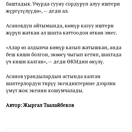
баштадык. Учурда сууну сордуруп алуу иштери
жүргүзүлүүдө», — деди ал.
Асановдун айтымында, көмүр казуу иштери
жүрүп жаткан ал шахта каттоодон өткөн эмес.
«Алар өз алдынча көмүр казып жатышкан, анда
беш киши болгон, экөөсү чыгып кетип, шахтада
үч киши калган», — деди ӨКМдин өкүлү.
Асанов урандылардын астында калган
шахтерлордун тирүү экендиктерине дээрлик
үмүт жок экенин кошумчалады.
Автор: Жыргал Таалайбеков