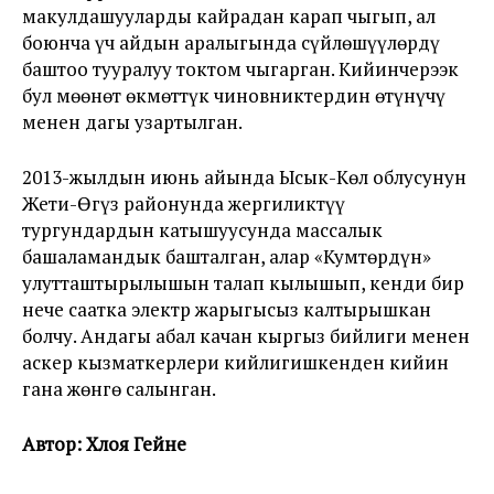
макулдашууларды кайрадан карап чыгып, ал
боюнча үч айдын аралыгында сүйлөшүүлөрдү
баштоо тууралуу токтом чыгарган. Кийинчерээк
бул мөөнөт өкмөттүк чиновниктердин өтүнүчү
менен дагы узартылган.
2013-жылдын июнь айында Ысык-Көл облусунун
Жети-Өгүз районунда жергиликтүү
тургундардын катышуусунда массалык
башаламандык башталган, алар «Кумтөрдүн»
улутташтырылышын талап кылышып, кенди бир
нече саатка электр жарыгысыз калтырышкан
болчу. Андагы абал качан кыргыз бийлиги менен
аскер кызматкерлери кийлигишкенден кийин
гана жөнгө салынган.
Автор: Хлоя Гейне