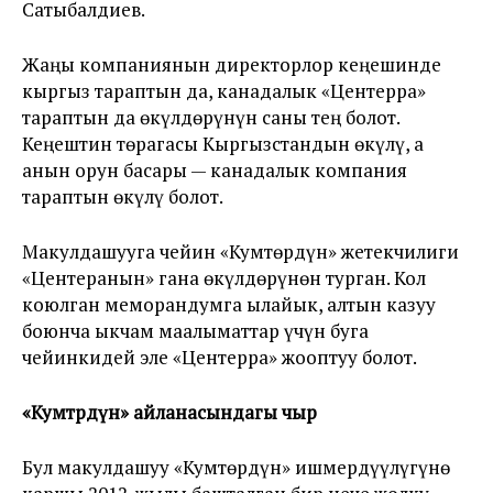
Сатыбалдиев.
Жаңы компаниянын директорлор кеңешинде
кыргыз тараптын да, канадалык «Центерра»
тараптын да өкүлдөрүнүн саны тең болот.
Кеңештин төрагасы Кыргызстандын өкүлү, а
анын орун басары — канадалык компания
тараптын өкүлү болот.
Макулдашууга чейин «Кумтөрдүн» жетекчилиги
«Центеранын» гана өкүлдөрүнөн турган. Кол
коюлган меморандумга ылайык, алтын казуу
боюнча ыкчам маалыматтар үчүн буга
чейинкидей эле «Центерра» жооптуу болот.
«Кумт
р
дүн
»
айланасындагы чыр
Бул макулдашуу «Кумтөрдүн» ишмердүүлүгүнө