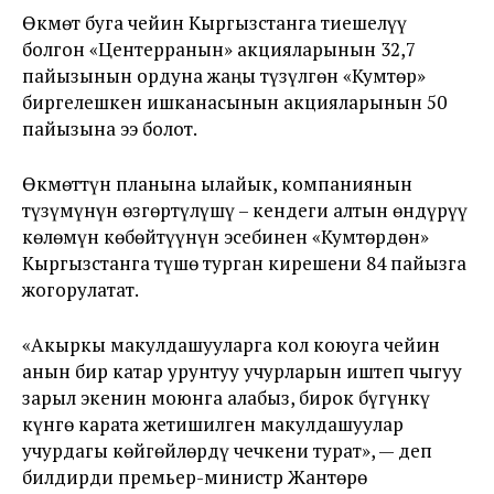
Өкмөт буга чейин Кыргызстанга тиешелүү
болгон «Центерранын» акцияларынын 32,7
пайызынын ордуна жаңы түзүлгөн «Кумтөр»
биргелешкен ишканасынын акцияларынын 50
пайызына ээ болот.
Өкмөттүн планына ылайык, компаниянын
түзүмүнүн өзгөртүлүшү – кендеги алтын өндүрүү
көлөмүн көбөйтүүнүн эсебинен «Кумтөрдөн»
Кыргызстанга түшө турган кирешени 84 пайызга
жогорулатат.
«Акыркы макулдашууларга кол коюуга чейин
анын бир катар урунтуу учурларын иштеп чыгуу
зарыл экенин моюнга алабыз, бирок бүгүнкү
күнгө карата жетишилген макулдашуулар
учурдагы көйгөйлөрдү чечкени турат», — деп
билдирди премьер-министр Жантөрө