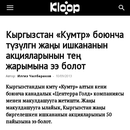
Кыргызстан «Кумтөр» боюнча
түзүлгөн жаңы ишкананын
акцияларынын тең
жарымына ээ болот
Автор:
Илгиз Чалбараков
-
10/09/2013
Кыргызстандын өкмөтү «Кумтөр» алтын кени
боюнча канадалык «Центерра Голд» компаниясы
менен макулдашууга жетишти. Жаңы
макулдашууга ылайык, Кыргызстан жаңы
биргелешкен ишкананын акцияларынын 50
пайызына ээ болот.