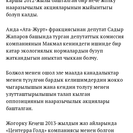
каршы 2012-жылы башталган бир нече жолку
нааразычылык акцияларынын жыйынтыгы
болуп калды.
Анда «Ата-Журт» фракциясынан депутат Садыр
Жапаров башында турган депутаттык комиссия
компаниянын Макмал кениндеги ишинде бир
катар экологиялык нормалардын бузуп
жаткандыгын аныктап чыккан болчу.
Болжол менен ошол эле маалда канадалыктар
менен түзүлгөн бардык келишимдердин жокко
чыгарылышын жана кендин толугу менен
улутташтырылышын талап кылган
оппозициянын нааразычылык акциялары
башталган.
Жогорку Кеңеш 2013-жылдын жаз айларында
«Центерра Голд» компаниясы менен болгон