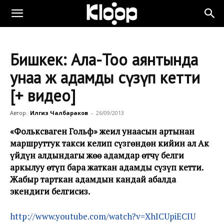
Бишкек: Ала-Тоо аянтында
унаа жөө адамды сүзүп кетти
[+ видео]
Автор:
Илгиз Чалбараков
-
26/09/2013
«Фольксваген Гольф» жеңил унаасын артынан
маршруттук такси келип сүзгөндөн кийин ал Ак
үйдүн алдындагы жөө адамдар өтчү белги
аркылуу өтүп бара жаткан адамды сүзүп кетти.
Жабыр тарткан адамдын кандай абалда
экендиги белгисиз.
http://www.youtube.com/watch?v=XhICUpiECIU