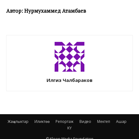
Автор: Нурмухаммед Атамбаев
Илгиз Чалбараков
Жаңылыктар
Иликтөө
Репортаж
Видео
Мектеп
Ашар
KY
© Kloop Media Foundation